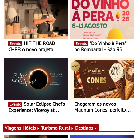
HIT THE ROAD
"Do Vinho à Pera"
Evento
Evento
CHEF: o novo projeto
no Bombarral - São 35
nómada do Chef Nuno
produtores, 150 vinhos em
Queiroz Ribeiro - Um novo
prova e seis dias de
conceito gastronómico
experiências
itinerante que percorre
Portugal
Solar Eclipse Chef's
Chegaram os novos
Evento
Magnum Cones, perfeitos
Experience: Viceroy at
para adoçar o verão
Ombria Algarve reúne chefs
Michelin para uma noite
exclusiva
Viagens
Hóteis
Turismo Rural
Destinos