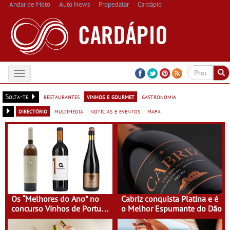
Andar de Moto
Auto News
Propedalar
Cardápio
Toggle
navigation
Solta-te
restaurantes
vinhos e gourmet
gastronomia
directório
multimédia
notícias e eventos
mapa
Os “Melhores do Ano” no
Cabriz conquista Platina e é
concurso Vinhos de Portugal
o Melhor Espumante do Dão
que merecem lugar à mesa
neste verão