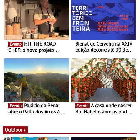
HIT THE ROAD
Bienal de Cerveira na XXIV
Evento
edição decorre até 30 de
CHEF: o novo projeto
dezembro - Afirmar a arte
nómada do Chef Nuno
enquanto “Territórios sem
Queiroz Ribeiro - Um novo
Fronteira”
conceito gastronómico
itinerante que percorre
Portugal
Palácio da Pena
A casa onde nasceu
Evento
Evento
abre o Pátio dos Arcos à
Rui Nabeiro abre as portas
observação do eclipse
ao público nas Festas do
solar
Povo de Campo Maior -
Festas decorrem entre 8 e
Outdoor
16 de agosto