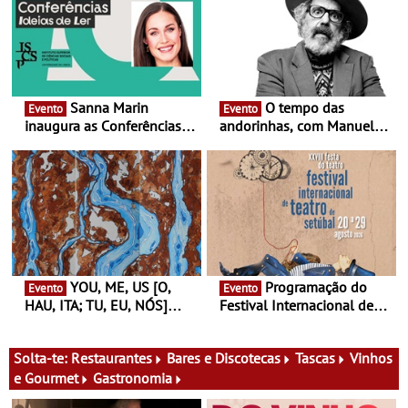
Sanna Marin
O tempo das
Evento
Evento
inaugura as Conferências
andorinhas, com Manuel
Ideias de Ler, em Lisboa -
João Vieira e Corações de
Antiga primeira-ministra da
Atum - Concerto
Finlândia é a convidada da
performance na MAAT
primeira edição do novo
Gallery a 3 de Setembro,
ciclo de debates dedicado
19:30
aos grandes temas do
nosso tempo
YOU, ME, US [O,
Programação do
Evento
Evento
HAU, ITA; TU, EU, NÓS]
Festival Internacional de
Maria Madeira na Fundação
Teatro de Setúbal – XXVIII
Oriente - De 14 de Agosto a
Festa do Teatro - Entre 20 e
13 de Dezembro
29 de Agosto
Solta-te:
Restaurantes
Bares e Discotecas
Tascas
Vinhos
e Gourmet
Gastronomia