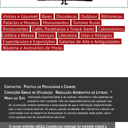
Vinhos e Gourmet
Bares
Discotecas
Outdoor
Bibliotecas
Palácios e Museus
Monumentos
Turismo Rural
Restaurantes
Cafés, Pastelarias e Snack-bares
Cabeleireiros,
Estética e Beleza
Serviços
Literatura
Jóias e Relógios
Espectáculos e Exposições
Galerias de Arte e Antiguidades
Bijuteria e Acessórios de Moda
Contactos
Política de Privacidade e Cookies
Condições Gerais de Utilização
Resolução Alternativa de Litígios
A
informação disponibilizada é de carácter informativo. Não pretende ser
Mapa do Site
exaustiva nem completa. Não nos responsabilizamos por qualquer tipo
de incorrecção, embora tenhamos a preocupação de que a informação disponibilizada
seja o mais correcta possível. Os preços, quando existentes, são indicativos e devem ser
confirmados com os respectivos fornecedores ou marcas presentes neste portal, assim
como qualquer tipo de características técnicas.
O nosso website utiliza
Cookies
. Ao navegar no website estará a