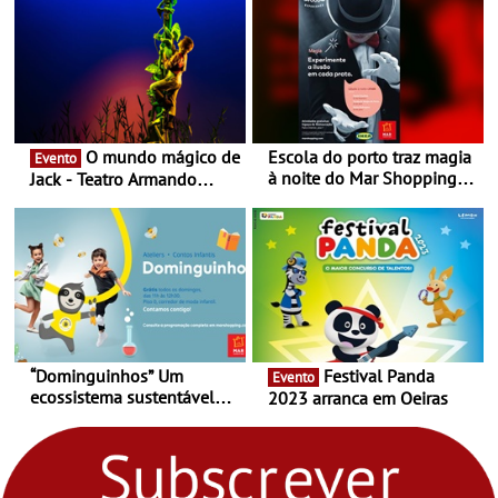
O mundo mágico de
Escola do porto traz magia
Evento
à noite do Mar Shopping
Jack - Teatro Armando
Matosinhos - No sábado,
Cortez até 24 de Março
29 de abril, às 21h00
“Dominguinhos” Um
Festival Panda
Evento
ecossistema sustentável
2023 arranca em Oeiras
para levares contigo aonde
fores - Atelier de Educação
Ambiental nos
“Dominguinhos” de 23 de