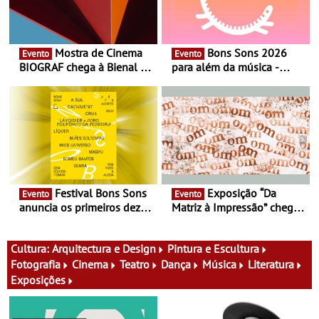
Mostra de Cinema
Bons Sons 2026
Evento
Evento
BIOGRAF chega à Bienal de
para além da música -
Cerveira este verão -
Cinema, conversas,
Documentário, ensaio
percursos, oficinas,
fílmico e práticas artísticas
atividades para toda a
família e muito mais
Festival Bons Sons
Exposição “Da
Evento
Evento
anuncia os primeiros dez
Matriz à Impressão” chega
nomes do cartaz
ao Museu do Oriente - Nem
tudo se faz num clique. A
nova exposição do Museu
Cultura:
Arquitectura e Design
Pintura e Escultura
do Oriente prova-o
Fotografia
Cinema
Teatro
Dança
Música
Literatura
Exposições