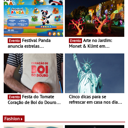
Festival Panda
Arte no Jardim:
Evento
Evento
anuncia estrelas
Monet & Klimt em
confirmadas na 17ª edição
Guimarães prolongada até
- Entre Junho e Julho pelo
ao final de Setembro -
país
Experiência luminosa no
jardim do Museu de
Alberto Sampaio
Festa do Tomate
Cinco dicas para se
Evento
refrescar em casa nos dias
Coração de Boi do Douro -
de calor - Diminuir o
Nos restaurantes da região
desconforto
Agosto é o mês do Tomate
Fashion