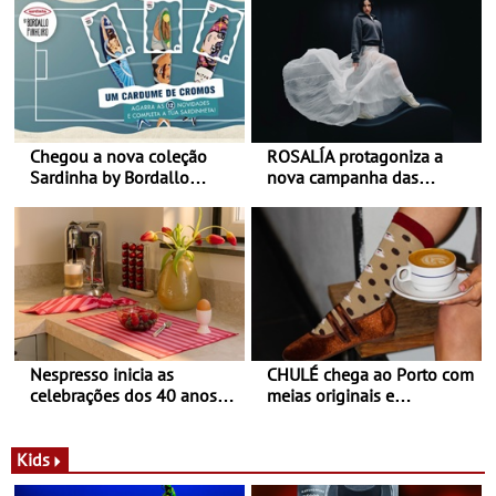
Chegou a nova coleção
ROSALÍA protagoniza a
Sardinha by Bordallo
nova campanha das
Pinheiro
sapatilhas 204L da New
Balance
Nespresso inicia as
CHULÉ chega ao Porto com
celebrações dos 40 anos
meias originais e
com parceria exclusiva com
sustentáveis - A marca
a marca portuguesa Torres
portuguesa inaugurou um
Novas - Edição limitada
espaço no ViaCatarina
Kids
Nespresso x Torres Novas
Shopping