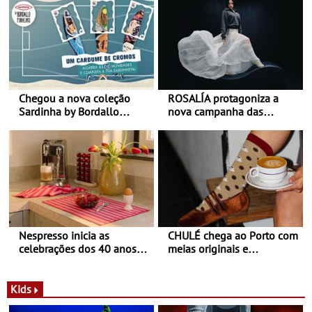
Chegou a nova coleção
ROSALÍA protagoniza a
Sardinha by Bordallo
nova campanha das
Pinheiro
sapatilhas 204L da New
Balance
Nespresso inicia as
CHULÉ chega ao Porto com
celebrações dos 40 anos
meias originais e
com parceria exclusiva com
sustentáveis - A marca
a marca portuguesa Torres
portuguesa inaugurou um
Novas - Edição limitada
espaço no ViaCatarina
Kids
Nespresso x Torres Novas
Shopping