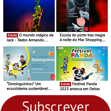
O mundo mágico de
Escola do porto traz magia
Evento
à noite do Mar Shopping
Jack - Teatro Armando
Matosinhos - No sábado,
Cortez até 24 de Março
29 de abril, às 21h00
“Dominguinhos” Um
Festival Panda
Evento
ecossistema sustentável
2023 arranca em Oeiras
para levares contigo aonde
fores - Atelier de Educação
Ambiental nos
“Dominguinhos” de 23 de