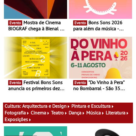
Mostra de Cinema
Bons Sons 2026
Evento
Evento
BIOGRAF chega à Bienal de
para além da música -
Cerveira este verão -
Cinema, conversas,
Documentário, ensaio
percursos, oficinas,
fílmico e práticas artísticas
atividades para toda a
família e muito mais
Festival Bons Sons
"Do Vinho à Pera"
Evento
Evento
anuncia os primeiros dez
no Bombarral - São 35
nomes do cartaz
produtores, 150 vinhos em
prova e seis dias de
experiências
Cultura:
Arquitectura e Design
Pintura e Escultura
Fotografia
Cinema
Teatro
Dança
Música
Literatura
Exposições