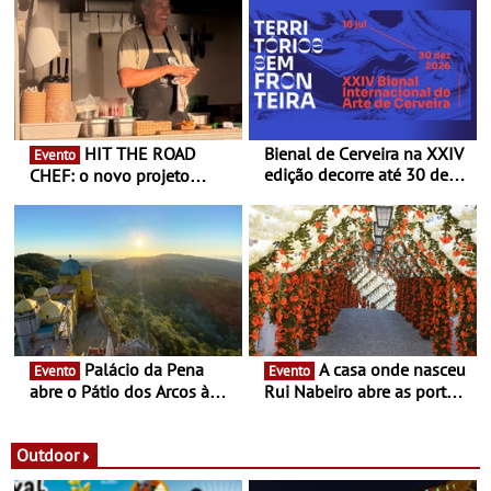
HIT THE ROAD
Bienal de Cerveira na XXIV
Evento
edição decorre até 30 de
CHEF: o novo projeto
dezembro - Afirmar a arte
nómada do Chef Nuno
enquanto “Territórios sem
Queiroz Ribeiro - Um novo
Fronteira”
conceito gastronómico
itinerante que percorre
Portugal
Palácio da Pena
A casa onde nasceu
Evento
Evento
abre o Pátio dos Arcos à
Rui Nabeiro abre as portas
observação do eclipse
ao público nas Festas do
solar
Povo de Campo Maior -
Festas decorrem entre 8 e
Outdoor
16 de agosto