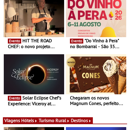
HIT THE ROAD
"Do Vinho à Pera"
Evento
Evento
CHEF: o novo projeto
no Bombarral - São 35
nómada do Chef Nuno
produtores, 150 vinhos em
Queiroz Ribeiro - Um novo
prova e seis dias de
conceito gastronómico
experiências
itinerante que percorre
Portugal
Solar Eclipse Chef's
Chegaram os novos
Evento
Magnum Cones, perfeitos
Experience: Viceroy at
para adoçar o verão
Ombria Algarve reúne chefs
Michelin para uma noite
exclusiva
Viagens
Hóteis
Turismo Rural
Destinos