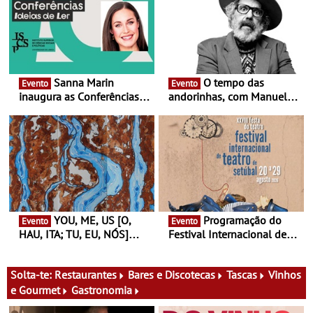
Sanna Marin
O tempo das
Evento
Evento
inaugura as Conferências
andorinhas, com Manuel
Ideias de Ler, em Lisboa -
João Vieira e Corações de
Antiga primeira-ministra da
Atum - Concerto
Finlândia é a convidada da
performance na MAAT
primeira edição do novo
Gallery a 3 de Setembro,
ciclo de debates dedicado
19:30
aos grandes temas do
nosso tempo
YOU, ME, US [O,
Programação do
Evento
Evento
HAU, ITA; TU, EU, NÓS]
Festival Internacional de
Maria Madeira na Fundação
Teatro de Setúbal – XXVIII
Oriente - De 14 de Agosto a
Festa do Teatro - Entre 20 e
13 de Dezembro
29 de Agosto
Solta-te:
Restaurantes
Bares e Discotecas
Tascas
Vinhos
e Gourmet
Gastronomia