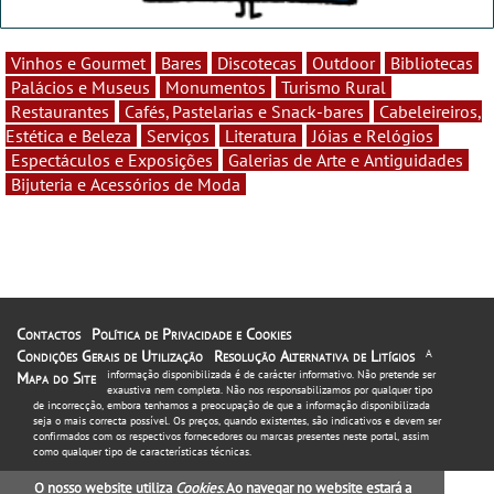
Vinhos e Gourmet
Bares
Discotecas
Outdoor
Bibliotecas
Palácios e Museus
Monumentos
Turismo Rural
Restaurantes
Cafés, Pastelarias e Snack-bares
Cabeleireiros,
Estética e Beleza
Serviços
Literatura
Jóias e Relógios
Espectáculos e Exposições
Galerias de Arte e Antiguidades
Bijuteria e Acessórios de Moda
Contactos
Política de Privacidade e Cookies
Condições Gerais de Utilização
Resolução Alternativa de Litígios
A
informação disponibilizada é de carácter informativo. Não pretende ser
Mapa do Site
exaustiva nem completa. Não nos responsabilizamos por qualquer tipo
de incorrecção, embora tenhamos a preocupação de que a informação disponibilizada
seja o mais correcta possível. Os preços, quando existentes, são indicativos e devem ser
confirmados com os respectivos fornecedores ou marcas presentes neste portal, assim
como qualquer tipo de características técnicas.
O nosso website utiliza
Cookies
. Ao navegar no website estará a