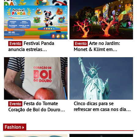
Festival Panda
Arte no Jardim:
Evento
Evento
anuncia estrelas
Monet & Klimt em
confirmadas na 17ª edição
Guimarães prolongada até
- Entre Junho e Julho pelo
ao final de Setembro -
país
Experiência luminosa no
jardim do Museu de
Alberto Sampaio
Festa do Tomate
Cinco dicas para se
Evento
refrescar em casa nos dias
Coração de Boi do Douro -
de calor - Diminuir o
Nos restaurantes da região
desconforto
Agosto é o mês do Tomate
Fashion