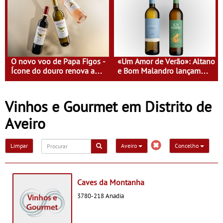
proximidade da marca
inspirada nos momentos de
partilha
O novo voo de Papa Figos -
«Um Amor de Verão»: Altano
Ícone do douro renova a
e Bom Malandro lançam
imagem e afirma a
campanha de verão com
identidade de uma marca
prémios até 1000€
líder
Vinhos e Gourmet em Distrito de
Aveiro
Limpar
Aveiro
Concelho
Caves da Montanha
3780-218 Anadia