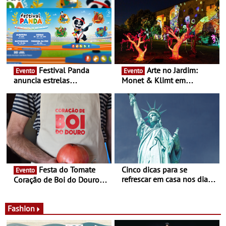
em Oeiras e na Maia
Festival Panda
Arte no Jardim:
Evento
Evento
anuncia estrelas
Monet & Klimt em
confirmadas na 17ª edição
Guimarães prolongada até
- Entre Junho e Julho pelo
ao final de Setembro -
país
Experiência luminosa no
jardim do Museu de
Alberto Sampaio
Festa do Tomate
Cinco dicas para se
Evento
refrescar em casa nos dias
Coração de Boi do Douro -
de calor - Diminuir o
Nos restaurantes da região
desconforto
Agosto é o mês do Tomate
Fashion