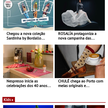
Chegou a nova coleção
ROSALÍA protagoniza a
Sardinha by Bordallo
nova campanha das
Pinheiro
sapatilhas 204L da New
Balance
Nespresso inicia as
CHULÉ chega ao Porto com
celebrações dos 40 anos
meias originais e
com parceria exclusiva com
sustentáveis - A marca
a marca portuguesa Torres
portuguesa inaugurou um
Novas - Edição limitada
espaço no ViaCatarina
Kids
Nespresso x Torres Novas
Shopping