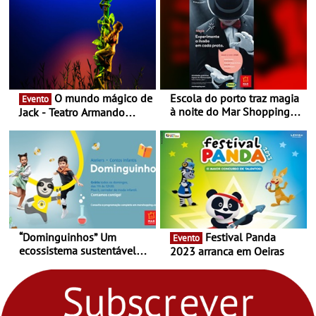
O mundo mágico de
Escola do porto traz magia
Evento
à noite do Mar Shopping
Jack - Teatro Armando
Matosinhos - No sábado,
Cortez até 24 de Março
29 de abril, às 21h00
“Dominguinhos” Um
Festival Panda
Evento
ecossistema sustentável
2023 arranca em Oeiras
para levares contigo aonde
fores - Atelier de Educação
Ambiental nos
“Dominguinhos” de 23 de