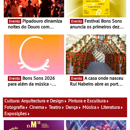
Pipadouro dinamiza
Festival Bons Sons
Evento
Evento
noites do Douro com
anuncia os primeiros dez
experiência exclusiva de
nomes do cartaz
vinho, gastronomia e
música
Bons Sons 2026
A casa onde nasceu
Evento
Evento
para além da música -
Rui Nabeiro abre as portas
Cinema, conversas,
ao público nas Festas do
percursos, oficinas,
Povo de Campo Maior -
atividades para toda a
Festas decorrem entre 8 e
Cultura:
Arquitectura e Design
Pintura e Escultura
família e muito mais
16 de agosto
Fotografia
Cinema
Teatro
Dança
Música
Literatura
Exposições