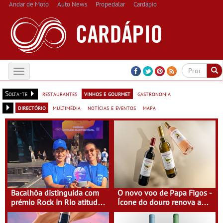
Andar de Moto
Auto News
Propedalar
Cardápio
Toggle
navigation
Solta-te
restaurantes
vinhos e gourmet
gastronomia
directório
multimédia
notícias e eventos
mapa
Bacalhôa distinguida com
O novo voo de Papa Figos -
prémio Rock in Rio atitude
Ícone do douro renova a
sustentável
imagem e afirma a
identidade de uma marca