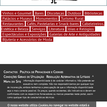
Vinhos e Gourmet
Bares
Discotecas
Outdoor
Bibliotecas
Palácios e Museus
Monumentos
Turismo Rural
Restaurantes
Cafés, Pastelarias e Snack-bares
Cabeleireiros,
Estética e Beleza
Serviços
Literatura
Jóias e Relógios
Espectáculos e Exposições
Galerias de Arte e Antiguidades
Bijuteria e Acessórios de Moda
Contactos
Política de Privacidade e Cookies
Condições Gerais de Utilização
Resolução Alternativa de Litígios
A
informação disponibilizada é de carácter informativo. Não pretende ser
Mapa do Site
exaustiva nem completa. Não nos responsabilizamos por qualquer tipo
de incorrecção, embora tenhamos a preocupação de que a informação disponibilizada
seja o mais correcta possível. Os preços, quando existentes, são indicativos e devem ser
confirmados com os respectivos fornecedores ou marcas presentes neste portal, assim
como qualquer tipo de características técnicas.
O nosso website utiliza
Cookies
. Ao navegar no website estará a