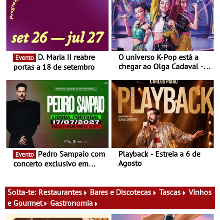
D. Maria II reabre
O universo K-Pop está a
Evento
chegar ao Olga Cadaval - A
portas a 18 de setembro
6 de setembro, às 15h00
Pedro Sampaio com
Playback - Estreia a 6 de
Evento
Agosto
concerto exclusivo em
2027 em Portugal
Solta-te:
Restaurantes
Bares e Discotecas
Tascas
Vinhos
e Gourmet
Gastronomia