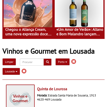
líder
Chegou o Aliança Cream,
«Um Amor de Verão»: Altano
uma nova expressão doce e
e Bom Malandro lançam
suave, para viver todas as
campanha de verão com
estações
prémios até 1000€
Vinhos e Gourmet em Lousada
Limpar
Porto
Lousada
Quinta de Lourosa
Morada:
Estrada Santa Maria de Sousela, 1913
4620-469 Lousada