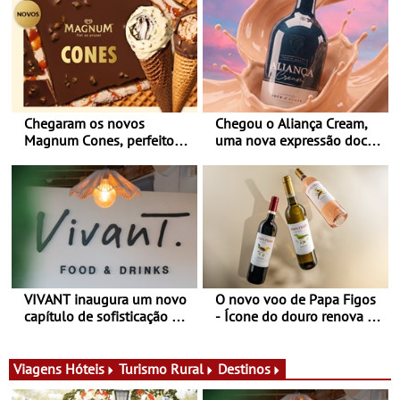
Chegaram os novos
Chegou o Aliança Cream,
Magnum Cones, perfeitos
uma nova expressão doce
para adoçar o verão
e suave, para viver todas as
estações
VIVANT inaugura um novo
O novo voo de Papa Figos
capítulo de sofisticação no
- Ícone do douro renova a
Algarve - Sob nova
imagem e afirma a
gerência, o Vivant reabre
identidade de uma marca
na Quinta do Lago com
líder
Viagens
Hóteis
Turismo Rural
Destinos
uma experiência que une