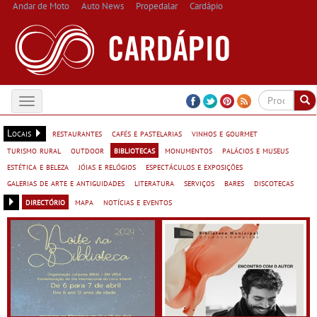
Andar de Moto
Auto News
Propedalar
Cardápio
Toggle
navigation
Locais
restaurantes
cafés e pastelarias
vinhos e gourmet
turismo rural
outdoor
bibliotecas
monumentos
palácios e museus
estética e beleza
jóias e relógios
espectáculos e exposições
galerias de arte e antiguidades
literatura
serviços
bares
discotecas
directório
mapa
notícias e eventos