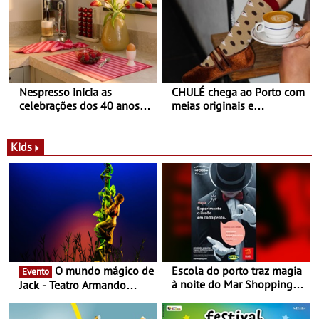
Nespresso inicia as
CHULÉ chega ao Porto com
celebrações dos 40 anos
meias originais e
com parceria exclusiva com
sustentáveis - A marca
a marca portuguesa Torres
portuguesa inaugurou um
Novas - Edição limitada
espaço no ViaCatarina
Kids
Nespresso x Torres Novas
Shopping
O mundo mágico de
Escola do porto traz magia
Evento
à noite do Mar Shopping
Jack - Teatro Armando
Matosinhos - No sábado,
Cortez até 24 de Março
29 de abril, às 21h00