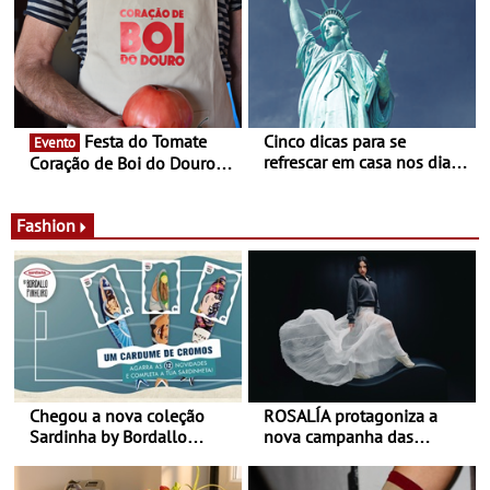
país
Experiência luminosa no
jardim do Museu de
Alberto Sampaio
Festa do Tomate
Cinco dicas para se
Evento
refrescar em casa nos dias
Coração de Boi do Douro -
de calor - Diminuir o
Nos restaurantes da região
desconforto
Agosto é o mês do Tomate
Fashion
Chegou a nova coleção
ROSALÍA protagoniza a
Sardinha by Bordallo
nova campanha das
Pinheiro
sapatilhas 204L da New
Balance