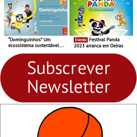
“Dominguinhos” Um
Festival Panda
Evento
ecossistema sustentável
2023 arranca em Oeiras
para levares contigo aonde
fores - Atelier de Educação
Ambiental nos
“Dominguinhos” de 23 de
abril