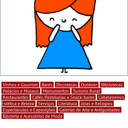
Vinhos e Gourmet
Bares
Discotecas
Outdoor
Bibliotecas
Palácios e Museus
Monumentos
Turismo Rural
Restaurantes
Cafés, Pastelarias e Snack-bares
Cabeleireiros,
Estética e Beleza
Serviços
Literatura
Jóias e Relógios
Espectáculos e Exposições
Galerias de Arte e Antiguidades
Bijuteria e Acessórios de Moda