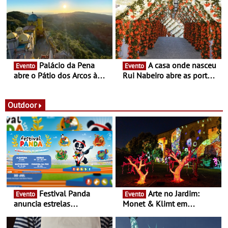
Fronteira”
conceito gastronómico
itinerante que percorre
Portugal
Palácio da Pena
A casa onde nasceu
Evento
Evento
abre o Pátio dos Arcos à
Rui Nabeiro abre as portas
observação do eclipse
ao público nas Festas do
solar
Povo de Campo Maior -
Festas decorrem entre 8 e
Outdoor
16 de agosto
Festival Panda
Arte no Jardim:
Evento
Evento
anuncia estrelas
Monet & Klimt em
confirmadas na 17ª edição
Guimarães prolongada até
- Entre Junho e Julho pelo
ao final de Setembro -