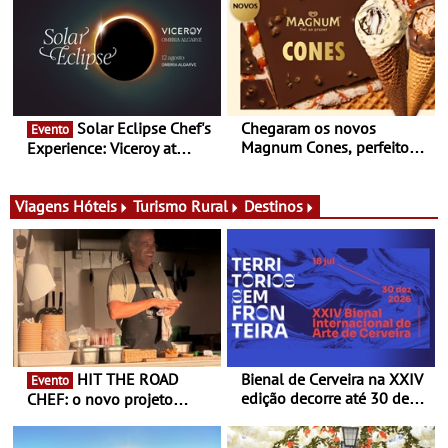
conceito gastronómico
experiências
itinerante que percorre
Portugal
Solar Eclipse Chef's
Chegaram os novos
Evento
Magnum Cones, perfeitos
Experience: Viceroy at
para adoçar o verão
Ombria Algarve reúne chefs
Michelin para uma noite
exclusiva
Viagens
Hóteis
Turismo Rural
Destinos
HIT THE ROAD
Bienal de Cerveira na XXIV
Evento
edição decorre até 30 de
CHEF: o novo projeto
dezembro - Afirmar a arte
nómada do Chef Nuno
enquanto “Territórios sem
Queiroz Ribeiro - Um novo