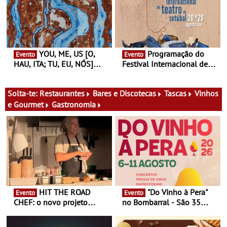
primeira edição do novo
Gallery a 3 de Setembro,
ciclo de debates dedicado
19:30
aos grandes temas do
nosso tempo
YOU, ME, US [O,
Programação do
Evento
Evento
HAU, ITA; TU, EU, NÓS]
Festival Internacional de
Maria Madeira na Fundação
Teatro de Setúbal – XXVIII
Oriente - De 14 de Agosto a
Festa do Teatro - Entre 20 e
13 de Dezembro
29 de Agosto
Solta-te:
Restaurantes
Bares e Discotecas
Tascas
Vinhos
e Gourmet
Gastronomia
HIT THE ROAD
"Do Vinho à Pera"
Evento
Evento
CHEF: o novo projeto
no Bombarral - São 35
nómada do Chef Nuno
produtores, 150 vinhos em
Queiroz Ribeiro - Um novo
prova e seis dias de