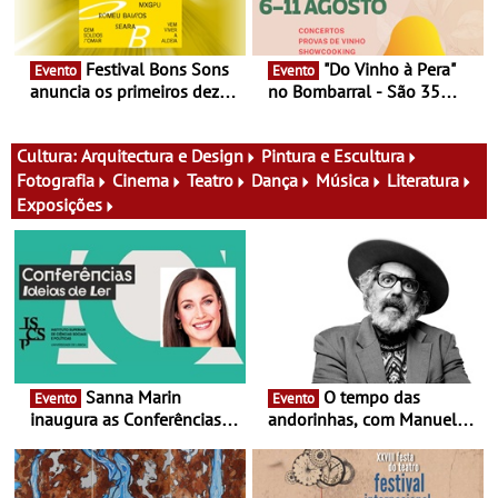
Festival Bons Sons
"Do Vinho à Pera"
Evento
Evento
anuncia os primeiros dez
no Bombarral - São 35
nomes do cartaz
produtores, 150 vinhos em
prova e seis dias de
experiências
Cultura:
Arquitectura e Design
Pintura e Escultura
Fotografia
Cinema
Teatro
Dança
Música
Literatura
Exposições
Sanna Marin
O tempo das
Evento
Evento
inaugura as Conferências
andorinhas, com Manuel
Ideias de Ler, em Lisboa -
João Vieira e Corações de
Antiga primeira-ministra da
Atum - Concerto
Finlândia é a convidada da
performance na MAAT