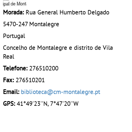
Morada:
Rua General Humberto Delgado
5470-247
Montalegre
Portugal
Concelho de Montalegre e distrito de Vila
Real
Telefone:
276510200
Fax:
276510201
Email:
biblioteca@cm-montalegre.pt
GPS:
41°49'23''N, 7°47'20''W