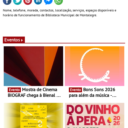
Nome, telefone, morada, contactos, localização, serviços, espaços disponíveis e
horário de funcionamento de Biblioteca Municipal de Montalegre.
Eventos
Mostra de Cinema
Bons Sons 2026
Evento
Evento
BIOGRAF chega à Bienal de
para além da música -
Cerveira este verão -
Cinema, conversas,
Documentário, ensaio
percursos, oficinas,
fílmico e práticas artísticas
atividades para toda a
família e muito mais