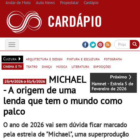
Andar de Moto
Auto News
Propedalar
Cardápio
Toggle
navigation
Cultura
arquitectura e design
pintura e escultura
fotografia
cinema e tv
teatro
dança
música
literatura
exposições
MICHAEL
23/4/2026 a 31/5/2026
Hamnet - Estreia 5 de
- A origem de uma
Fevereiro de 2026
lenda que tem o mundo como
palco
O ano de 2026 vai sem dúvida ficar marcado
pela estreia de "Michael", uma superprodução