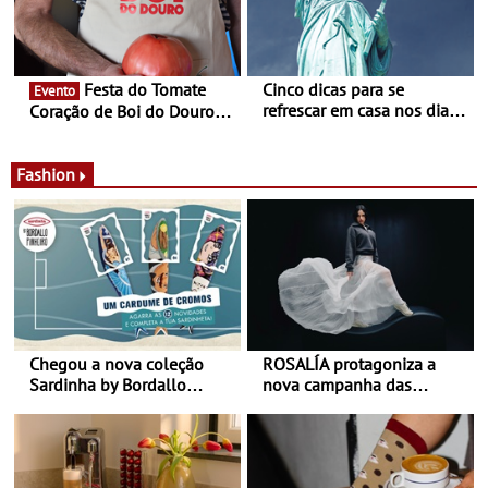
Alberto Sampaio
Festa do Tomate
Cinco dicas para se
Evento
refrescar em casa nos dias
Coração de Boi do Douro -
de calor - Diminuir o
Nos restaurantes da região
desconforto
Agosto é o mês do Tomate
Fashion
Chegou a nova coleção
ROSALÍA protagoniza a
Sardinha by Bordallo
nova campanha das
Pinheiro
sapatilhas 204L da New
Balance