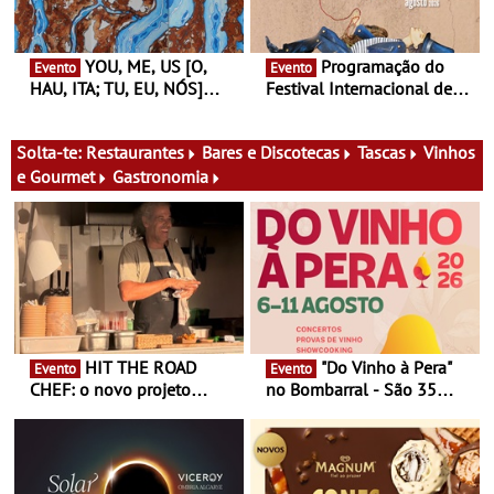
nosso tempo
YOU, ME, US [O,
Programação do
Evento
Evento
HAU, ITA; TU, EU, NÓS]
Festival Internacional de
Maria Madeira na Fundação
Teatro de Setúbal – XXVIII
Oriente - De 14 de Agosto a
Festa do Teatro - Entre 20 e
13 de Dezembro
29 de Agosto
Solta-te:
Restaurantes
Bares e Discotecas
Tascas
Vinhos
e Gourmet
Gastronomia
HIT THE ROAD
"Do Vinho à Pera"
Evento
Evento
CHEF: o novo projeto
no Bombarral - São 35
nómada do Chef Nuno
produtores, 150 vinhos em
Queiroz Ribeiro - Um novo
prova e seis dias de
conceito gastronómico
experiências
itinerante que percorre