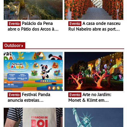
Portugal
Palácio da Pena
A casa onde nasceu
Evento
Evento
abre o Pátio dos Arcos à
Rui Nabeiro abre as portas
observação do eclipse
ao público nas Festas do
solar
Povo de Campo Maior -
Festas decorrem entre 8 e
Outdoor
16 de agosto
Festival Panda
Arte no Jardim:
Evento
Evento
anuncia estrelas
Monet & Klimt em
confirmadas na 17ª edição
Guimarães prolongada até
- Entre Junho e Julho pelo
ao final de Setembro -
país
Experiência luminosa no
jardim do Museu de