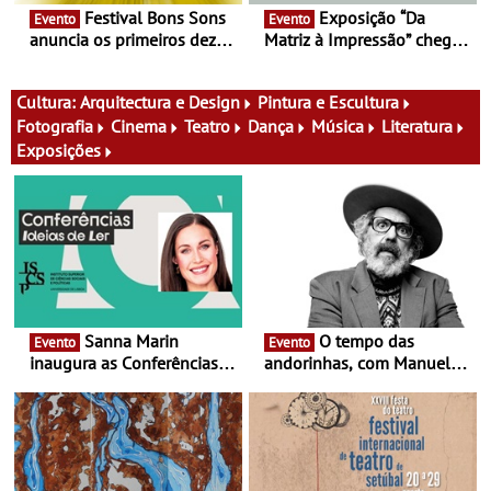
Festival Bons Sons
Exposição “Da
Evento
Evento
anuncia os primeiros dez
Matriz à Impressão” chega
nomes do cartaz
ao Museu do Oriente - Nem
tudo se faz num clique. A
nova exposição do Museu
Cultura:
Arquitectura e Design
Pintura e Escultura
do Oriente prova-o
Fotografia
Cinema
Teatro
Dança
Música
Literatura
Exposições
Sanna Marin
O tempo das
Evento
Evento
inaugura as Conferências
andorinhas, com Manuel
Ideias de Ler, em Lisboa -
João Vieira e Corações de
Antiga primeira-ministra da
Atum - Concerto
Finlândia é a convidada da
performance na MAAT
primeira edição do novo
Gallery a 3 de Setembro,
ciclo de debates dedicado
19:30
aos grandes temas do