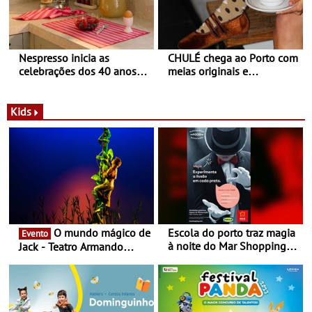
Nespresso inicia as
CHULÉ chega ao Porto com
celebrações dos 40 anos
meias originais e
com parceria exclusiva com
sustentáveis - A marca
a marca portuguesa Torres
portuguesa inaugurou um
Novas - Edição limitada
espaço no ViaCatarina
Kids
Nespresso x Torres Novas
Shopping
O mundo mágico de
Escola do porto traz magia
Evento
à noite do Mar Shopping
Jack - Teatro Armando
Matosinhos - No sábado,
Cortez até 24 de Março
29 de abril, às 21h00