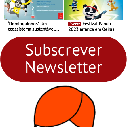
“Dominguinhos” Um
Festival Panda
Evento
ecossistema sustentável
2023 arranca em Oeiras
para levares contigo aonde
fores - Atelier de Educação
Ambiental nos
“Dominguinhos” de 23 de
abril