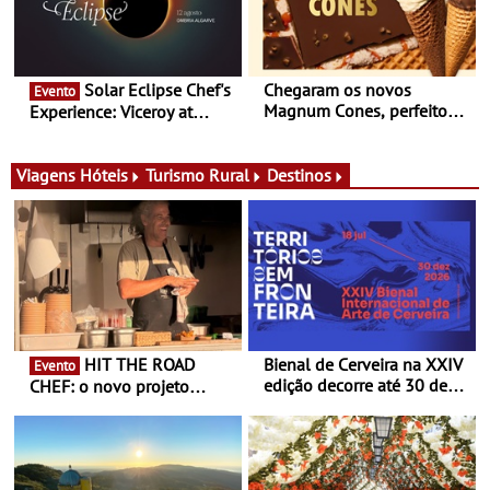
Portugal
Solar Eclipse Chef's
Chegaram os novos
Evento
Magnum Cones, perfeitos
Experience: Viceroy at
para adoçar o verão
Ombria Algarve reúne chefs
Michelin para uma noite
exclusiva
Viagens
Hóteis
Turismo Rural
Destinos
HIT THE ROAD
Bienal de Cerveira na XXIV
Evento
edição decorre até 30 de
CHEF: o novo projeto
dezembro - Afirmar a arte
nómada do Chef Nuno
enquanto “Territórios sem
Queiroz Ribeiro - Um novo
Fronteira”
conceito gastronómico
itinerante que percorre