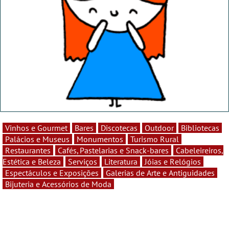
Vinhos e Gourmet
Bares
Discotecas
Outdoor
Bibliotecas
Palácios e Museus
Monumentos
Turismo Rural
Restaurantes
Cafés, Pastelarias e Snack-bares
Cabeleireiros,
Estética e Beleza
Serviços
Literatura
Jóias e Relógios
Espectáculos e Exposições
Galerias de Arte e Antiguidades
Bijuteria e Acessórios de Moda