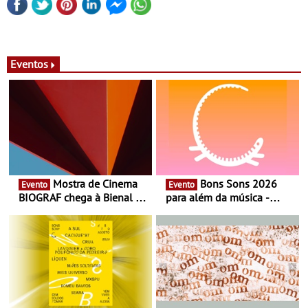
Eventos
Mostra de Cinema
Bons Sons 2026
Evento
Evento
BIOGRAF chega à Bienal de
para além da música -
Cerveira este verão -
Cinema, conversas,
Documentário, ensaio
percursos, oficinas,
fílmico e práticas artísticas
atividades para toda a
família e muito mais