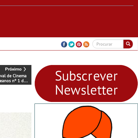
ival de Cinema
eanos nº 1 da
 está de volta
tugal (IOFT