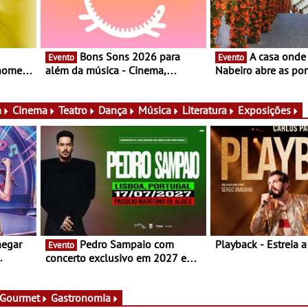
Bons Sons 2026 para
A casa onde nasceu Rui
Evento
Evento
 nomes
além da música - Cinema,
Nabeiro abre as por
conversas, percursos, oficinas,
público nas Festas
atividades para toda a família e
Campo Maior - Fest
muito mais
entre 8 e 16 de ago
a
Cinema
Teatro
Dança
Música
Literatura
Exposições
hegar
Pedro Sampaio com
Playback - Estreia 
Evento
concerto exclusivo em 2027 em
Portugal
 Gourmet
Gastronomia