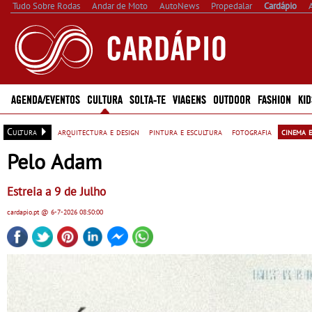
Tudo Sobre Rodas
Andar de Moto
AutoNews
Propedalar
Cardápio
AGENDA/EVENTOS
CULTURA
SOLTA-TE
VIAGENS
OUTDOOR
FASHION
KID
Cultura
arquitectura e design
pintura e escultura
fotografia
cinema e
Pelo Adam
Estreia a 9 de Julho
cardapio.pt
@ 6-7-2026
08:50:00