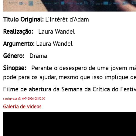
Título Original:
L'Intérêt d'Adam
Realização:
Laura Wandel
Argumento:
Laura Wandel
Género:
Drama
Sinopse:
Perante o desespero de uma jovem mãe
pode para os ajudar, mesmo que isso implique des
Filme de abertura da Semana da Crítica do Festi
cardapio.pt
@ 6-7-2026
08:50:00
Galeria de videos