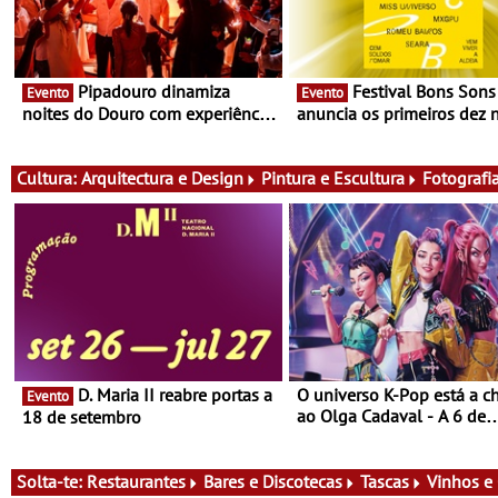
Pipadouro dinamiza
Festival Bons Sons
Evento
Evento
noites do Douro com experiência
anuncia os primeiros dez
exclusiva de vinho, gastronomia
do cartaz
e música
Cultura:
Arquitectura e Design
Pintura e Escultura
Fotografi
D. Maria II reabre portas a
O universo K-Pop está a c
Evento
ao Olga Cadaval - A 6 de
18 de setembro
setembro, às 15h00
Solta-te:
Restaurantes
Bares e Discotecas
Tascas
Vinhos e