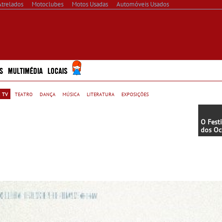
Atrelados
Motoclubes
Motos Usadas
Automóveis Usados
S
MULTIMÉDIA
LOCAIS
 tv
teatro
dança
música
literatura
exposições
O Fest
dos Oc
Europa
em Por
2026)