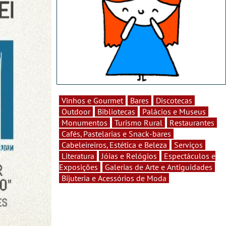
Vinhos e Gourmet
Bares
Discotecas
Outdoor
Bibliotecas
Palácios e Museus
Monumentos
Turismo Rural
Restaurantes
Cafés, Pastelarias e Snack-bares
Cabeleireiros, Estética e Beleza
Serviços
Literatura
Jóias e Relógios
Espectáculos e
Exposições
Galerias de Arte e Antiguidades
Bijuteria e Acessórios de Moda