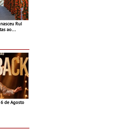
tas ao
 do Povo de
as decorrem
sto
a 6 de Agosto