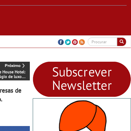
e House Hotel:
úgio de luxo
o no coração do
resas de
.