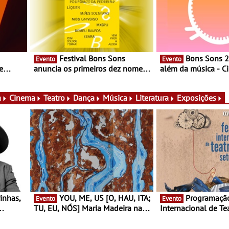
Festival Bons Sons
Bons Sons 2026 para
Evento
Evento
e
anuncia os primeiros dez nomes
além da música - C
do cartaz
conversas, percursos
ico e
atividades para toda
muito mais
a
Cinema
Teatro
Dança
Música
Literatura
Exposições
YOU, ME, US [O, HAU, ITA;
Programação do Festival
Evento
Evento
TU, EU, NÓS] Maria Madeira na
Internacional de Te
rto
Fundação Oriente - De 14 de
Setúbal – XXVIII Fe
ery a 3
Agosto a 13 de Dezembro
- Entre 20 e 29 de 