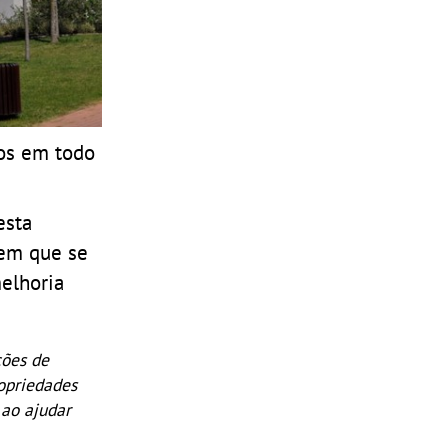
dos em todo
esta
 em que se
elhoria
ções de
ropriedades
ao ajudar