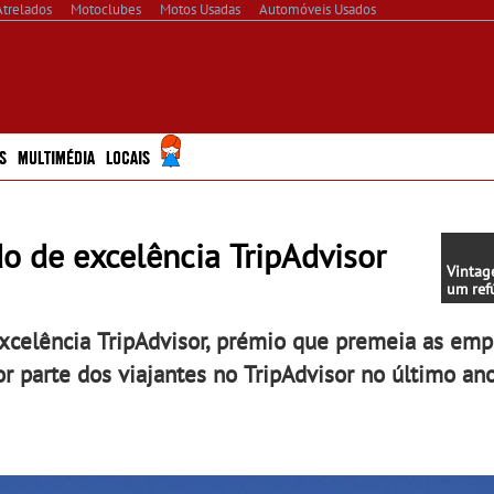
Atrelados
Motoclubes
Motos Usadas
Automóveis Usados
S
MULTIMÉDIA
LOCAIS
do de excelência TripAdvisor
Vintag
um ref
rústic
Douro
xcelência TripAdvisor, prémio que premeia as emp
r parte dos viajantes no TripAdvisor no último ano