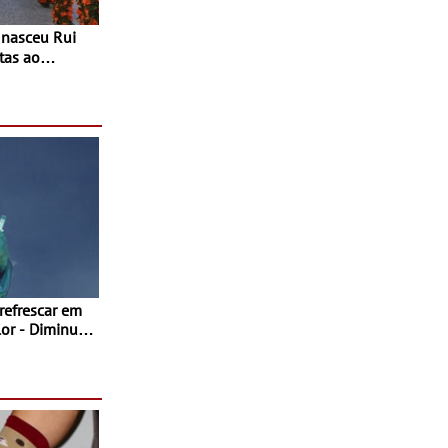
tas ao
 do Povo de
as decorrem
sto
 refrescar em
inuir