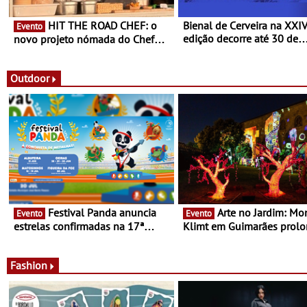
HIT THE ROAD CHEF: o
Bienal de Cerveira na XXI
Evento
edição decorre até 30 de
novo projeto nómada do Chef
dezembro - Afirmar a arte
Nuno Queiroz Ribeiro - Um novo
enquanto “Territórios sem
conceito gastronómico itinerante
Fronteira”
que percorre Portugal
Outdoor
Festival Panda anuncia
Arte no Jardim: Monet &
Evento
Evento
estrelas confirmadas na 17ª
Klimt em Guimarães prol
edição - Entre Junho e Julho pelo
até ao final de Setembro -
país
Experiência luminosa no j
do Museu de Alberto Sam
Fashion