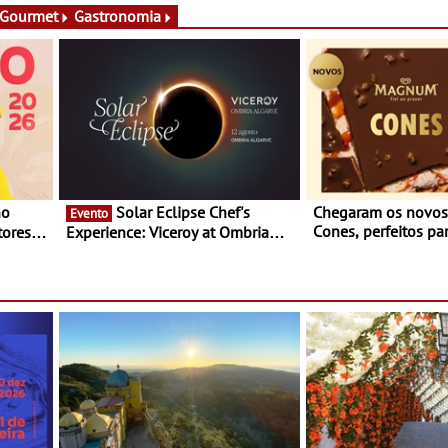
 Gourmet
Gastronomia
Solar Eclipse Chef's
Chegaram os novo
Evento
Cones, perfeitos pa
ores,
Experience: Viceroy at Ombria
verão
s dias
Algarve reúne chefs Michelin
para uma noite exclusiva