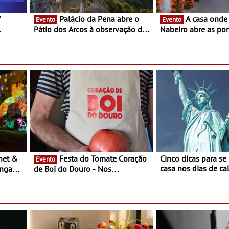
V
Palácio da Pena abre o
A casa onde nasceu Rui
Evento
Evento
Pátio dos Arcos à observação do
Nabeiro abre as por
eclipse solar
público nas Festas
Campo Maior - Fest
entre 8 e 16 de ago
Festa do Tomate Coração
Cinco dicas para se
Evento
casa nos dias de calor - Dim
ongada
de Boi do Douro - Nos
o desconforto
restaurantes da região Agosto é o
ardim
mês do Tomate
paio