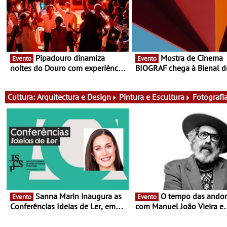
Pipadouro dinamiza
Mostra de Cinema
Evento
Evento
noites do Douro com experiência
BIOGRAF chega à Bienal d
exclusiva de vinho, gastronomia
Cerveira este verão -
e música
Documentário, ensaio fílm
práticas artísticas
Cultura:
Arquitectura e Design
Pintura e Escultura
Fotografi
Sanna Marin inaugura as
O tempo das andorinhas,
Evento
Evento
Conferências Ideias de Ler, em
com Manuel João Vieira e
Lisboa - Antiga primeira-ministra
Corações de Atum - Conce
da Finlândia é a convidada da
performance na MAAT Gall