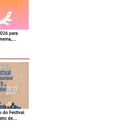
inema,
, oficinas,
 a família e
atro de
sta do Teatro
Agosto