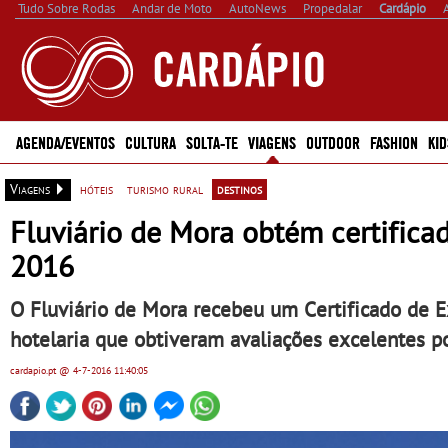
Tudo Sobre Rodas
Andar de Moto
AutoNews
Propedalar
Cardápio
AGENDA/EVENTOS
CULTURA
SOLTA-TE
VIAGENS
OUTDOOR
FASHION
KID
Viagens
hóteis
turismo rural
destinos
Fluviário de Mora obtém certifica
2016
O Fluviário de Mora recebeu um Certificado de E
hotelaria que obtiveram avaliações excelentes po
cardapio.pt
@ 4-7-2016
11:40:05