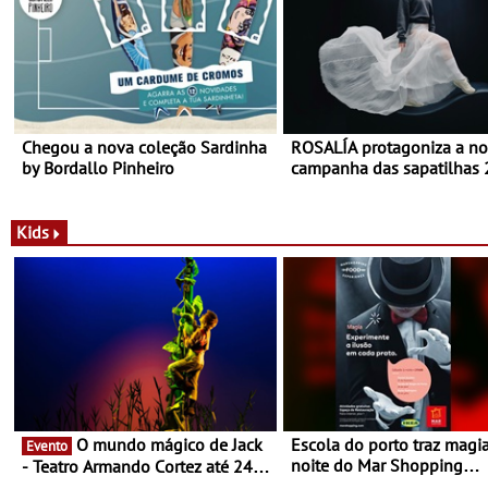
Chegou a nova coleção Sardinha
ROSALÍA protagoniza a n
by Bordallo Pinheiro
campanha das sapatilhas
da New Balance
Kids
O mundo mágico de Jack
Escola do porto traz magi
Evento
noite do Mar Shopping
- Teatro Armando Cortez até 24
Matosinhos - No sábado, 
de Março