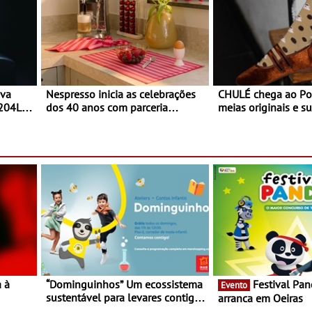
ova
Nespresso inicia as celebrações
CHULÉ chega ao Po
 204L
dos 40 anos com parceria
meias originais e su
exclusiva com a marca
marca portuguesa 
portuguesa Torres Novas -
espaço no ViaCatar
Edição limitada Nespresso x
Torres Novas
a à
“Dominguinhos” Um ecossistema
Festival Panda 2023
Evento
sustentável para levares contigo
arranca em Oeiras
29 de
aonde fores - Atelier de