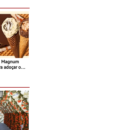
s Magnum
ra adoçar o