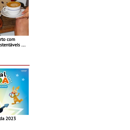
rto com
stentáveis - A
inaugurou um
ina Shopping