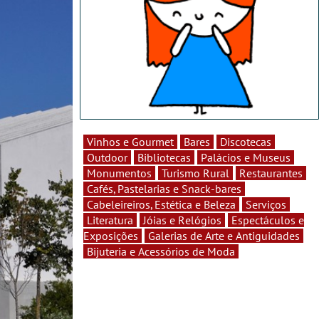
Vinhos e Gourmet
Bares
Discotecas
Outdoor
Bibliotecas
Palácios e Museus
Monumentos
Turismo Rural
Restaurantes
Cafés, Pastelarias e Snack-bares
Cabeleireiros, Estética e Beleza
Serviços
Literatura
Jóias e Relógios
Espectáculos e
Exposições
Galerias de Arte e Antiguidades
Bijuteria e Acessórios de Moda