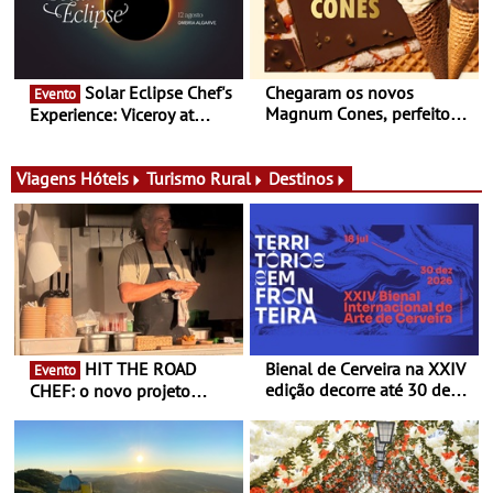
Portugal
Solar Eclipse Chef's
Chegaram os novos
Evento
Magnum Cones, perfeitos
Experience: Viceroy at
para adoçar o verão
Ombria Algarve reúne chefs
Michelin para uma noite
exclusiva
Viagens
Hóteis
Turismo Rural
Destinos
HIT THE ROAD
Bienal de Cerveira na XXIV
Evento
edição decorre até 30 de
CHEF: o novo projeto
dezembro - Afirmar a arte
nómada do Chef Nuno
enquanto “Territórios sem
Queiroz Ribeiro - Um novo
Fronteira”
conceito gastronómico
itinerante que percorre