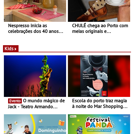
Nespresso inicia as
CHULÉ chega ao Porto com
celebrações dos 40 anos
meias originais e
com parceria exclusiva com
sustentáveis - A marca
a marca portuguesa Torres
portuguesa inaugurou um
Novas - Edição limitada
espaço no ViaCatarina
Kids
Nespresso x Torres Novas
Shopping
O mundo mágico de
Escola do porto traz magia
Evento
à noite do Mar Shopping
Jack - Teatro Armando
Matosinhos - No sábado,
Cortez até 24 de Março
29 de abril, às 21h00