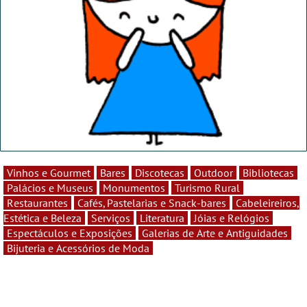
Vinhos e Gourmet
Bares
Discotecas
Outdoor
Bibliotecas
Palácios e Museus
Monumentos
Turismo Rural
Restaurantes
Cafés, Pastelarias e Snack-bares
Cabeleireiros,
Estética e Beleza
Serviços
Literatura
Jóias e Relógios
Espectáculos e Exposições
Galerias de Arte e Antiguidades
Bijuteria e Acessórios de Moda