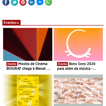
Eventos
Mostra de Cinema
Bons Sons 2026
Evento
Evento
BIOGRAF chega à Bienal de
para além da música -
Cerveira este verão -
Cinema, conversas,
Documentário, ensaio
percursos, oficinas,
fílmico e práticas artísticas
atividades para toda a
família e muito mais