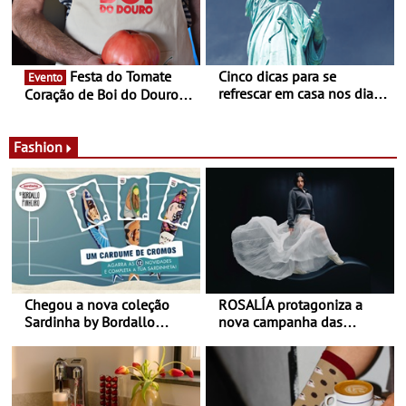
Alberto Sampaio
Festa do Tomate
Cinco dicas para se
Evento
refrescar em casa nos dias
Coração de Boi do Douro -
de calor - Diminuir o
Nos restaurantes da região
desconforto
Agosto é o mês do Tomate
Fashion
Chegou a nova coleção
ROSALÍA protagoniza a
Sardinha by Bordallo
nova campanha das
Pinheiro
sapatilhas 204L da New
Balance