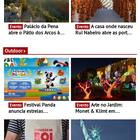
Portugal
Palácio da Pena
A casa onde nasceu
Evento
Evento
abre o Pátio dos Arcos à
Rui Nabeiro abre as portas
observação do eclipse
ao público nas Festas do
solar
Povo de Campo Maior -
Festas decorrem entre 8 e
Outdoor
16 de agosto
Festival Panda
Arte no Jardim:
Evento
Evento
anuncia estrelas
Monet & Klimt em
confirmadas na 17ª edição
Guimarães prolongada até
- Entre Junho e Julho pelo
ao final de Setembro -
país
Experiência luminosa no
jardim do Museu de