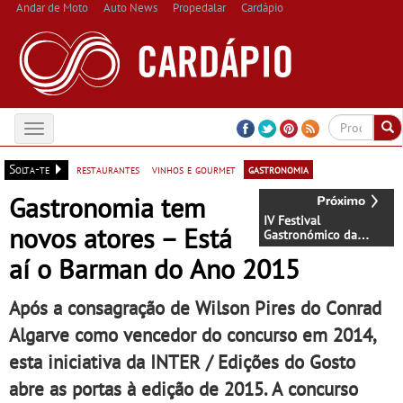
Andar de Moto
Auto News
Propedalar
Cardápio
Toggle
navigation
Solta-te
restaurantes
vinhos e gourmet
gastronomia
Gastronomia tem
IV Festival
novos atores – Está
Gastronómico da
Chanfana
aí o Barman do Ano 2015
Após a consagração de Wilson Pires do Conrad
Algarve como vencedor do concurso em 2014,
esta iniciativa da INTER / Edições do Gosto
abre as portas à edição de 2015. A concurso