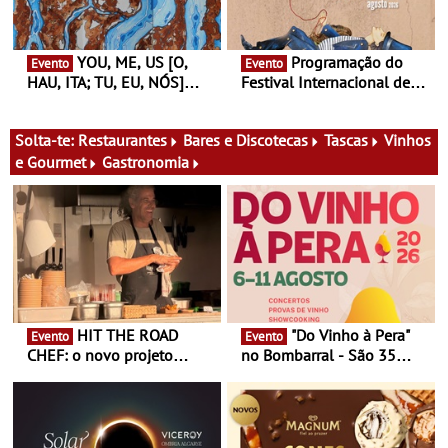
nosso tempo
YOU, ME, US [O,
Programação do
Evento
Evento
HAU, ITA; TU, EU, NÓS]
Festival Internacional de
Maria Madeira na Fundação
Teatro de Setúbal – XXVIII
Oriente - De 14 de Agosto a
Festa do Teatro - Entre 20 e
13 de Dezembro
29 de Agosto
Solta-te:
Restaurantes
Bares e Discotecas
Tascas
Vinhos
e Gourmet
Gastronomia
HIT THE ROAD
"Do Vinho à Pera"
Evento
Evento
CHEF: o novo projeto
no Bombarral - São 35
nómada do Chef Nuno
produtores, 150 vinhos em
Queiroz Ribeiro - Um novo
prova e seis dias de
conceito gastronómico
experiências
itinerante que percorre