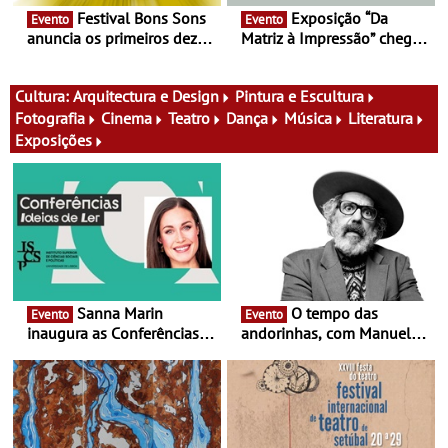
Festival Bons Sons
Exposição “Da
Evento
Evento
anuncia os primeiros dez
Matriz à Impressão” chega
nomes do cartaz
ao Museu do Oriente - Nem
tudo se faz num clique. A
nova exposição do Museu
Cultura:
Arquitectura e Design
Pintura e Escultura
do Oriente prova-o
Fotografia
Cinema
Teatro
Dança
Música
Literatura
Exposições
Sanna Marin
O tempo das
Evento
Evento
inaugura as Conferências
andorinhas, com Manuel
Ideias de Ler, em Lisboa -
João Vieira e Corações de
Antiga primeira-ministra da
Atum - Concerto
Finlândia é a convidada da
performance na MAAT
primeira edição do novo
Gallery a 3 de Setembro,
ciclo de debates dedicado
19:30
aos grandes temas do