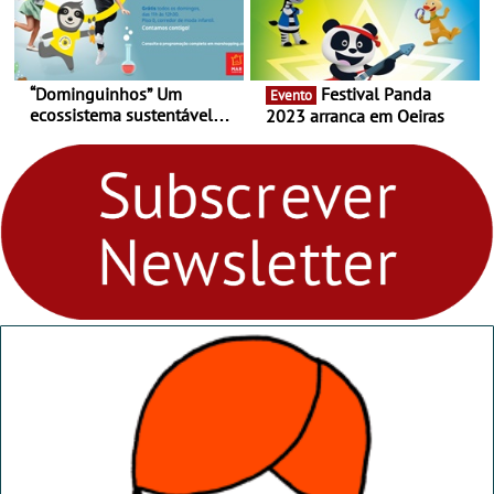
“Dominguinhos” Um
Festival Panda
Evento
ecossistema sustentável
2023 arranca em Oeiras
para levares contigo aonde
fores - Atelier de Educação
Ambiental nos
“Dominguinhos” de 23 de
abril