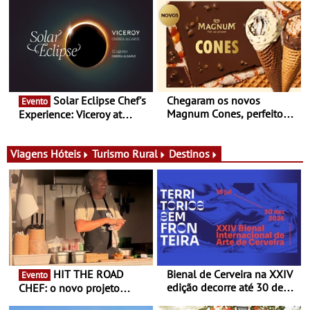
Queiroz Ribeiro - Um novo
prova e seis dias de
conceito gastronómico
experiências
itinerante que percorre
Portugal
Solar Eclipse Chef's
Chegaram os novos
Evento
Magnum Cones, perfeitos
Experience: Viceroy at
para adoçar o verão
Ombria Algarve reúne chefs
Michelin para uma noite
exclusiva
Viagens
Hóteis
Turismo Rural
Destinos
HIT THE ROAD
Bienal de Cerveira na XXIV
Evento
edição decorre até 30 de
CHEF: o novo projeto
dezembro - Afirmar a arte
nómada do Chef Nuno