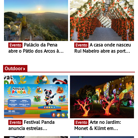
enquanto “Territórios sem
Queiroz Ribeiro - Um novo
Fronteira”
conceito gastronómico
itinerante que percorre
Portugal
Palácio da Pena
A casa onde nasceu
Evento
Evento
abre o Pátio dos Arcos à
Rui Nabeiro abre as portas
observação do eclipse
ao público nas Festas do
solar
Povo de Campo Maior -
Festas decorrem entre 8 e
Outdoor
16 de agosto
Festival Panda
Arte no Jardim:
Evento
Evento
anuncia estrelas
Monet & Klimt em
confirmadas na 17ª edição
Guimarães prolongada até