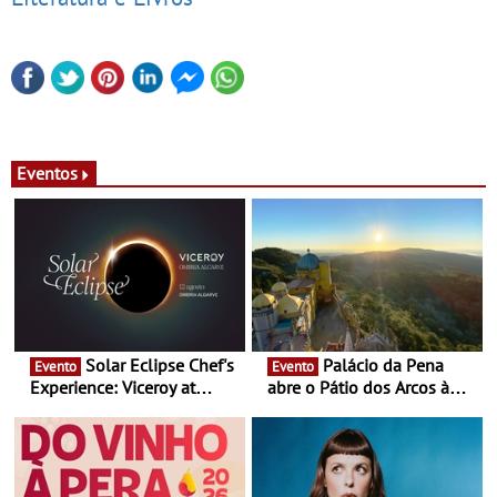
Eventos
Solar Eclipse Chef's
Palácio da Pena
Evento
Evento
Experience: Viceroy at
abre o Pátio dos Arcos à
Ombria Algarve reúne chefs
observação do eclipse
Michelin para uma noite
solar
exclusiva