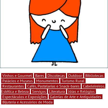
Vinhos e Gourmet
Bares
Discotecas
Outdoor
Bibliotecas
Palácios e Museus
Monumentos
Turismo Rural
Restaurantes
Cafés, Pastelarias e Snack-bares
Cabeleireiros,
Estética e Beleza
Serviços
Literatura
Jóias e Relógios
Espectáculos e Exposições
Galerias de Arte e Antiguidades
Bijuteria e Acessórios de Moda