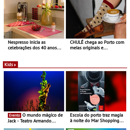
Balance
Nespresso inicia as
CHULÉ chega ao Porto com
celebrações dos 40 anos
meias originais e
com parceria exclusiva com
sustentáveis - A marca
a marca portuguesa Torres
portuguesa inaugurou um
Novas - Edição limitada
espaço no ViaCatarina
Kids
Nespresso x Torres Novas
Shopping
O mundo mágico de
Escola do porto traz magia
Evento
à noite do Mar Shopping
Jack - Teatro Armando
Matosinhos - No sábado,
Cortez até 24 de Março