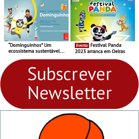
29 de abril, às 21h00
“Dominguinhos” Um
Festival Panda
Evento
ecossistema sustentável
2023 arranca em Oeiras
para levares contigo aonde
fores - Atelier de Educação
Ambiental nos
“Dominguinhos” de 23 de
abril