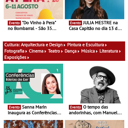
"Do Vinho à Pera"
JULIA MESTRE na
Evento
Evento
no Bombarral - São 35
Casa Capitão no dia 13 de
produtores, 150 vinhos em
Agosto
prova e seis dias de
experiências
Cultura:
Arquitectura e Design
Pintura e Escultura
Fotografia
Cinema
Teatro
Dança
Música
Literatura
Exposições
Sanna Marin
O tempo das
Evento
Evento
inaugura as Conferências
andorinhas, com Manuel
Ideias de Ler, em Lisboa -
João Vieira e Corações de
Antiga primeira-ministra da
Atum - Concerto