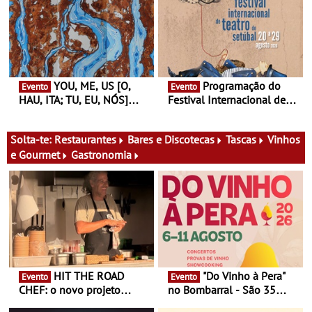
Finlândia é a convidada da
performance na MAAT
primeira edição do novo
Gallery a 3 de Setembro,
ciclo de debates dedicado
19:30
aos grandes temas do
nosso tempo
YOU, ME, US [O,
Programação do
Evento
Evento
HAU, ITA; TU, EU, NÓS]
Festival Internacional de
Maria Madeira na Fundação
Teatro de Setúbal – XXVIII
Oriente - De 14 de Agosto a
Festa do Teatro - Entre 20 e
13 de Dezembro
29 de Agosto
Solta-te:
Restaurantes
Bares e Discotecas
Tascas
Vinhos
e Gourmet
Gastronomia
HIT THE ROAD
"Do Vinho à Pera"
Evento
Evento
CHEF: o novo projeto
no Bombarral - São 35
nómada do Chef Nuno
produtores, 150 vinhos em