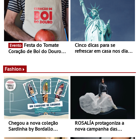
- Entre Junho e Julho pelo
ao final de Setembro -
país
Experiência luminosa no
jardim do Museu de
Alberto Sampaio
Festa do Tomate
Cinco dicas para se
Evento
refrescar em casa nos dias
Coração de Boi do Douro -
de calor - Diminuir o
Nos restaurantes da região
desconforto
Agosto é o mês do Tomate
Fashion
Chegou a nova coleção
ROSALÍA protagoniza a
Sardinha by Bordallo
nova campanha das
Pinheiro
sapatilhas 204L da New