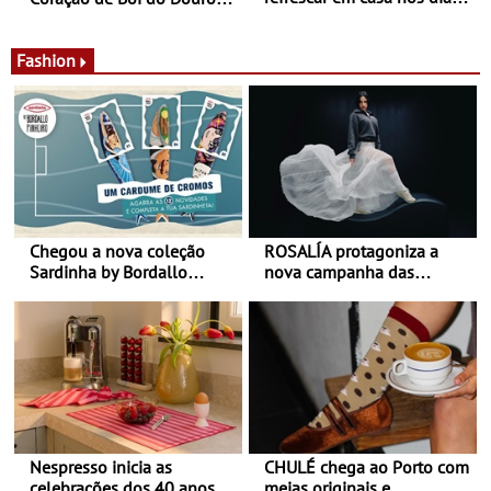
de calor - Diminuir o
Nos restaurantes da região
desconforto
Agosto é o mês do Tomate
Fashion
Chegou a nova coleção
ROSALÍA protagoniza a
Sardinha by Bordallo
nova campanha das
Pinheiro
sapatilhas 204L da New
Balance
Nespresso inicia as
CHULÉ chega ao Porto com
celebrações dos 40 anos
meias originais e