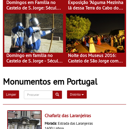
Domingos em Família no
Exposição "Alguma Mezinha
Castelo de S. Jorge: Século
lá dessa Terra do Cabo do
XVI - Tempo de Mulheres -
Mundo"
Mulheres do Seu tempo
Domingo em família no
Noite dos Museus 2016:
Castelo de S. Jorge - Século
Castelo de São Jorge com
XI - Lisboa Fora do Condado
entrada gratuita
Monumentos em Portugal
Limpar
Distrito
Chafariz das Laranjeiras
Morada:
Estrada das Laranjeiras
1600 Lisboa