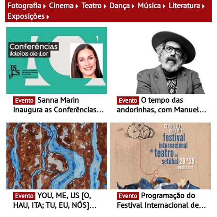
família e muito mais
Fotografia
Cinema
Teatro
Dança
Música
Literatura
Exposições
Sanna Marin
O tempo das
Evento
Evento
inaugura as Conferências
andorinhas, com Manuel
Ideias de Ler, em Lisboa -
João Vieira e Corações de
Antiga primeira-ministra da
Atum - Concerto
Finlândia é a convidada da
performance na MAAT
primeira edição do novo
Gallery a 3 de Setembro,
ciclo de debates dedicado
19:30
aos grandes temas do
nosso tempo
YOU, ME, US [O,
Programação do
Evento
Evento
HAU, ITA; TU, EU, NÓS]
Festival Internacional de
Maria Madeira na Fundação
Teatro de Setúbal – XXVIII