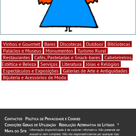
Vinhos e Gourmet
Bares
Discotecas
Outdoor
Bibliotecas
Palácios e Museus
Monumentos
Turismo Rural
Restaurantes
Cafés, Pastelarias e Snack-bares
Cabeleireiros,
Estética e Beleza
Serviços
Literatura
Jóias e Relógios
Espectáculos e Exposições
Galerias de Arte e Antiguidades
Bijuteria e Acessórios de Moda
Contactos
Política de Privacidade e Cookies
Condições Gerais de Utilização
Resolução Alternativa de Litígios
A
informação disponibilizada é de carácter informativo. Não pretende ser
Mapa do Site
exaustiva nem completa. Não nos responsabilizamos por qualquer tipo