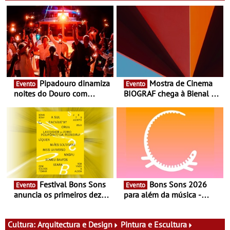
Pipadouro dinamiza
Mostra de Cinema
Evento
Evento
noites do Douro com
BIOGRAF chega à Bienal de
experiência exclusiva de
Cerveira este verão -
vinho, gastronomia e
Documentário, ensaio
música
fílmico e práticas artísticas
Festival Bons Sons
Bons Sons 2026
Evento
Evento
anuncia os primeiros dez
para além da música -
nomes do cartaz
Cinema, conversas,
percursos, oficinas,
atividades para toda a
Cultura:
Arquitectura e Design
Pintura e Escultura