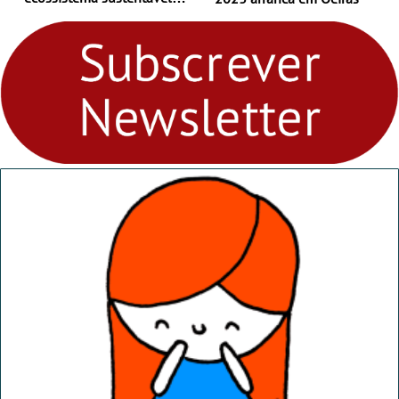
para levares contigo aonde
fores - Atelier de Educação
Ambiental nos
“Dominguinhos” de 23 de
abril