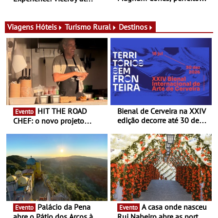
para adoçar o verão
Ombria Algarve reúne chefs
Michelin para uma noite
exclusiva
Viagens
Hóteis
Turismo Rural
Destinos
HIT THE ROAD
Bienal de Cerveira na XXIV
Evento
edição decorre até 30 de
CHEF: o novo projeto
dezembro - Afirmar a arte
nómada do Chef Nuno
enquanto “Territórios sem
Queiroz Ribeiro - Um novo
Fronteira”
conceito gastronómico
itinerante que percorre
Portugal
Palácio da Pena
A casa onde nasceu
Evento
Evento
abre o Pátio dos Arcos à
Rui Nabeiro abre as portas