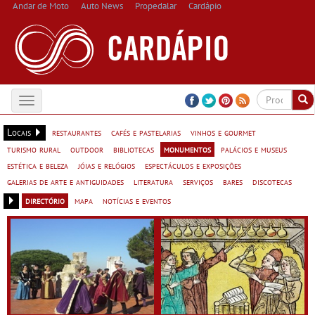
Andar de Moto
Auto News
Propedalar
Cardápio
Toggle
navigation
Locais
restaurantes
cafés e pastelarias
vinhos e gourmet
turismo rural
outdoor
bibliotecas
monumentos
palácios e museus
estética e beleza
jóias e relógios
espectáculos e exposições
galerias de arte e antiguidades
literatura
serviços
bares
discotecas
directório
mapa
notícias e eventos