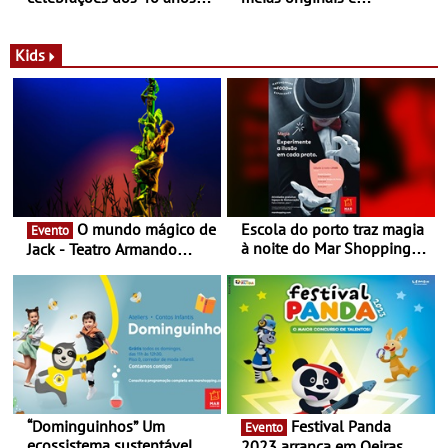
com parceria exclusiva com
sustentáveis - A marca
a marca portuguesa Torres
portuguesa inaugurou um
Novas - Edição limitada
espaço no ViaCatarina
Kids
Nespresso x Torres Novas
Shopping
O mundo mágico de
Escola do porto traz magia
Evento
à noite do Mar Shopping
Jack - Teatro Armando
Matosinhos - No sábado,
Cortez até 24 de Março
29 de abril, às 21h00
“Dominguinhos” Um
Festival Panda
Evento
ecossistema sustentável
2023 arranca em Oeiras