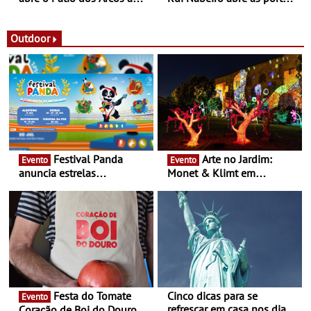
observação do eclipse
ao público nas Festas do
solar
Povo de Campo Maior -
Festas decorrem entre 8 e
Outdoor
16 de agosto
Festival Panda
Arte no Jardim:
Evento
Evento
anuncia estrelas
Monet & Klimt em
confirmadas na 17ª edição
Guimarães prolongada até
- Entre Junho e Julho pelo
ao final de Setembro -
país
Experiência luminosa no
jardim do Museu de
Alberto Sampaio
Festa do Tomate
Cinco dicas para se
Evento
refrescar em casa nos dias
Coração de Boi do Douro -