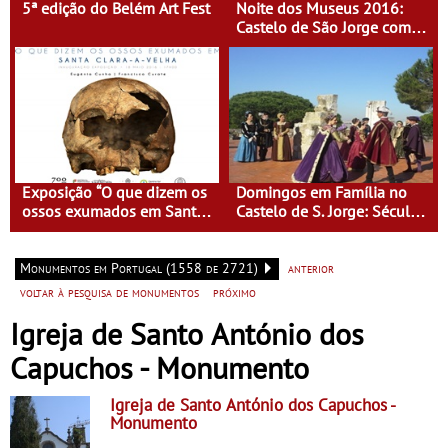
5ª edição do Belém Art Fest
Noite dos Museus 2016:
Castelo de São Jorge com
entrada gratuita
Exposição “O que dizem os
Domingos em Família no
ossos exumados em Santa
Castelo de S. Jorge: Século
Clara-a-Velha”
XVI - Tempo de Mulheres -
Mulheres do Seu tempo
Monumentos em Portugal (1558 de 2721)
anterior
voltar à pesquisa de monumentos
próximo
Igreja de Santo António dos
Capuchos - Monumento
Igreja de Santo António dos Capuchos
-
Monumento