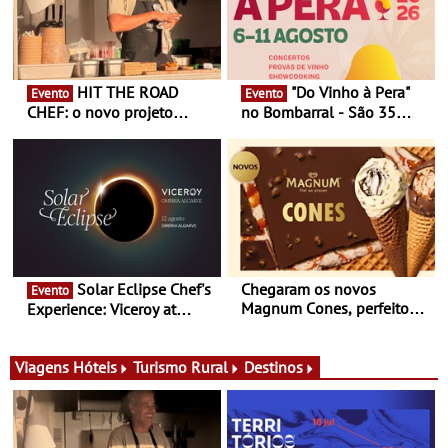
HIT THE ROAD
"Do Vinho à Pera"
Evento
Evento
CHEF: o novo projeto
no Bombarral - São 35
nómada do Chef Nuno
produtores, 150 vinhos em
Queiroz Ribeiro - Um novo
prova e seis dias de
conceito gastronómico
experiências
itinerante que percorre
Portugal
Solar Eclipse Chef's
Chegaram os novos
Evento
Magnum Cones, perfeitos
Experience: Viceroy at
para adoçar o verão
Ombria Algarve reúne chefs
Michelin para uma noite
exclusiva
Viagens
Hóteis
Turismo Rural
Destinos