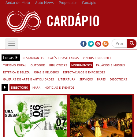
Andar de Moto
Auto News
Propedalar
Cardápio
Toggle
navigation
Locais
restaurantes
cafés e pastelarias
vinhos e gourmet
turismo rural
outdoor
bibliotecas
monumentos
palácios e museus
estética e beleza
jóias e relógios
espectáculos e exposições
galerias de arte e antiguidades
literatura
serviços
bares
discotecas
directório
mapa
notícias e eventos