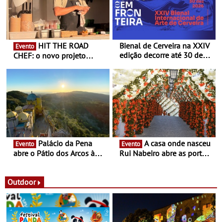
HIT THE ROAD
Bienal de Cerveira na XXIV
Evento
edição decorre até 30 de
CHEF: o novo projeto
dezembro - Afirmar a arte
nómada do Chef Nuno
enquanto “Territórios sem
Queiroz Ribeiro - Um novo
Fronteira”
conceito gastronómico
itinerante que percorre
Portugal
Palácio da Pena
A casa onde nasceu
Evento
Evento
abre o Pátio dos Arcos à
Rui Nabeiro abre as portas
observação do eclipse
ao público nas Festas do
solar
Povo de Campo Maior -
Festas decorrem entre 8 e
Outdoor
16 de agosto