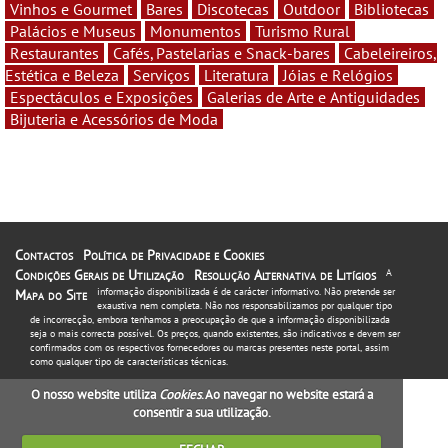
Vinhos e Gourmet
Bares
Discotecas
Outdoor
Bibliotecas
Palácios e Museus
Monumentos
Turismo Rural
Restaurantes
Cafés, Pastelarias e Snack-bares
Cabeleireiros,
Estética e Beleza
Serviços
Literatura
Jóias e Relógios
Espectáculos e Exposições
Galerias de Arte e Antiguidades
Bijuteria e Acessórios de Moda
Contactos
Política de Privacidade e Cookies
Condições Gerais de Utilização
Resolução Alternativa de Litígios
A
informação disponibilizada é de carácter informativo. Não pretende ser
Mapa do Site
exaustiva nem completa. Não nos responsabilizamos por qualquer tipo
de incorrecção, embora tenhamos a preocupação de que a informação disponibilizada
seja o mais correcta possível. Os preços, quando existentes, são indicativos e devem ser
confirmados com os respectivos fornecedores ou marcas presentes neste portal, assim
como qualquer tipo de características técnicas.
O nosso website utiliza
Cookies
. Ao navegar no website estará a
consentir a sua utilização.