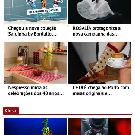
Chegou a nova coleção
ROSALÍA protagoniza a
Sardinha by Bordallo
nova campanha das
Pinheiro
sapatilhas 204L da New
Balance
Nespresso inicia as
CHULÉ chega ao Porto com
celebrações dos 40 anos
meias originais e
com parceria exclusiva com
sustentáveis - A marca
a marca portuguesa Torres
portuguesa inaugurou um
Novas - Edição limitada
espaço no ViaCatarina
Kids
Nespresso x Torres Novas
Shopping