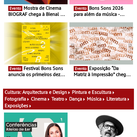
Mostra de Cinema
Bons Sons 2026
Evento
Evento
BIOGRAF chega à Bienal de
para além da música -
Cerveira este verão -
Cinema, conversas,
Documentário, ensaio
percursos, oficinas,
fílmico e práticas artísticas
atividades para toda a
família e muito mais
Festival Bons Sons
Exposição “Da
Evento
Evento
anuncia os primeiros dez
Matriz à Impressão” chega
nomes do cartaz
ao Museu do Oriente - Nem
tudo se faz num clique. A
nova exposição do Museu
Cultura:
Arquitectura e Design
Pintura e Escultura
do Oriente prova-o
Fotografia
Cinema
Teatro
Dança
Música
Literatura
Exposições