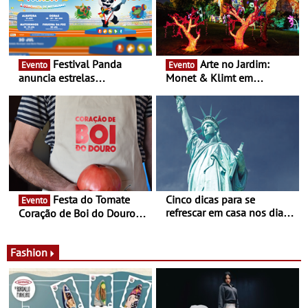
Festival Panda
Arte no Jardim:
Evento
Evento
anuncia estrelas
Monet & Klimt em
confirmadas na 17ª edição
Guimarães prolongada até
- Entre Junho e Julho pelo
ao final de Setembro -
país
Experiência luminosa no
jardim do Museu de
Alberto Sampaio
Festa do Tomate
Cinco dicas para se
Evento
refrescar em casa nos dias
Coração de Boi do Douro -
de calor - Diminuir o
Nos restaurantes da região
desconforto
Agosto é o mês do Tomate
Fashion