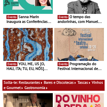
Sanna Marin
O tempo das
Evento
Evento
inaugura as Conferências
andorinhas, com Manuel
Ideias de Ler, em Lisboa -
João Vieira e Corações de
Antiga primeira-ministra da
Atum - Concerto
Finlândia é a convidada da
performance na MAAT
primeira edição do novo
Gallery a 3 de Setembro,
ciclo de debates dedicado
19:30
aos grandes temas do
nosso tempo
YOU, ME, US [O,
Programação do
Evento
Evento
HAU, ITA; TU, EU, NÓS]
Festival Internacional de
Maria Madeira na Fundação
Teatro de Setúbal – XXVIII
Oriente - De 14 de Agosto a
Festa do Teatro - Entre 20 e
13 de Dezembro
29 de Agosto
Solta-te:
Restaurantes
Bares e Discotecas
Tascas
Vinhos
e Gourmet
Gastronomia