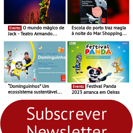
O mundo mágico de
Escola do porto traz magia
Evento
à noite do Mar Shopping
Jack - Teatro Armando
Matosinhos - No sábado,
Cortez até 24 de Março
29 de abril, às 21h00
“Dominguinhos” Um
Festival Panda
Evento
ecossistema sustentável
2023 arranca em Oeiras
para levares contigo aonde
fores - Atelier de Educação
Ambiental nos
“Dominguinhos” de 23 de
abril