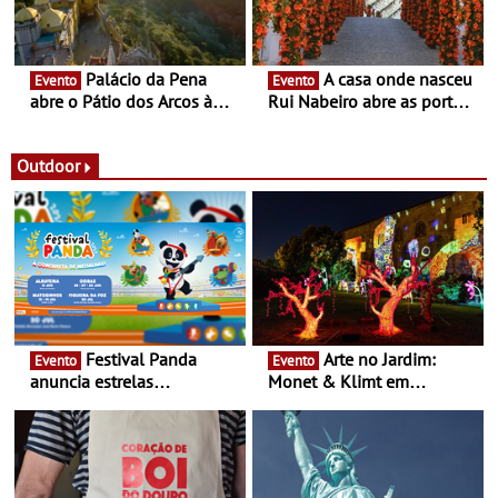
Palácio da Pena
A casa onde nasceu
Evento
Evento
abre o Pátio dos Arcos à
Rui Nabeiro abre as portas
observação do eclipse
ao público nas Festas do
solar
Povo de Campo Maior -
Festas decorrem entre 8 e
Outdoor
16 de agosto
Festival Panda
Arte no Jardim:
Evento
Evento
anuncia estrelas
Monet & Klimt em
confirmadas na 17ª edição
Guimarães prolongada até
- Entre Junho e Julho pelo
ao final de Setembro -
país
Experiência luminosa no
jardim do Museu de
Alberto Sampaio