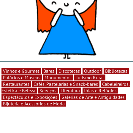
Vinhos e Gourmet
Bares
Discotecas
Outdoor
Bibliotecas
Palácios e Museus
Monumentos
Turismo Rural
Restaurantes
Cafés, Pastelarias e Snack-bares
Cabeleireiros,
Estética e Beleza
Serviços
Literatura
Jóias e Relógios
Espectáculos e Exposições
Galerias de Arte e Antiguidades
Bijuteria e Acessórios de Moda