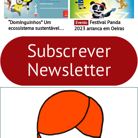
“Dominguinhos” Um
Festival Panda
Evento
ecossistema sustentável
2023 arranca em Oeiras
para levares contigo aonde
fores - Atelier de Educação
Ambiental nos
“Dominguinhos” de 23 de
abril