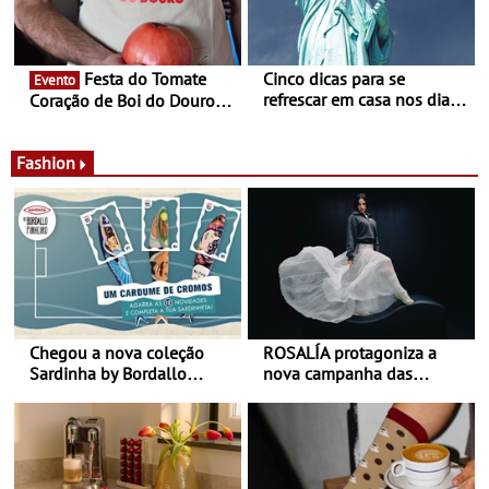
Festa do Tomate
Cinco dicas para se
Evento
refrescar em casa nos dias
Coração de Boi do Douro -
de calor - Diminuir o
Nos restaurantes da região
desconforto
Agosto é o mês do Tomate
Fashion
Chegou a nova coleção
ROSALÍA protagoniza a
Sardinha by Bordallo
nova campanha das
Pinheiro
sapatilhas 204L da New
Balance