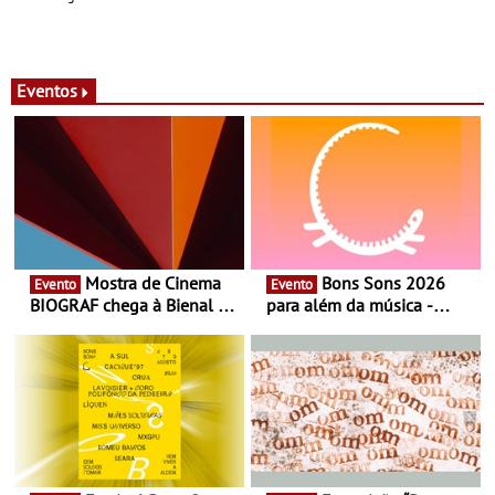
Eventos
Mostra de Cinema
Bons Sons 2026
Evento
Evento
BIOGRAF chega à Bienal de
para além da música -
Cerveira este verão -
Cinema, conversas,
Documentário, ensaio
percursos, oficinas,
fílmico e práticas artísticas
atividades para toda a
família e muito mais