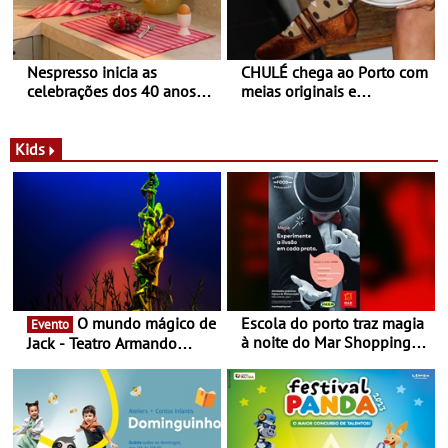
Nespresso inicia as
CHULÉ chega ao Porto com
celebrações dos 40 anos
meias originais e
com parceria exclusiva com
sustentáveis - A marca
a marca portuguesa Torres
portuguesa inaugurou um
Novas - Edição limitada
espaço no ViaCatarina
Kids
Nespresso x Torres Novas
Shopping
O mundo mágico de
Escola do porto traz magia
Evento
à noite do Mar Shopping
Jack - Teatro Armando
Matosinhos - No sábado,
Cortez até 24 de Março
29 de abril, às 21h00