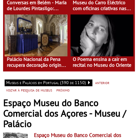
Conversas em Belém - Maria
Museu do Carro Eléctrico
de Lourdes Pintasilgo:
com oficinas criativas nas
Mulher de um Tempo Novo
férias de Carnaval
Palácio Nacional da Pena
O Poema ensina a cair em
recupera decoração original
recital no Museu do Oriente
da Sala de Visitas
Museus e Palácios em Portugal (390 de 1150)
anterior
voltar à pesquisa de museus
próximo
Espaço Museu do Banco
Comercial dos Açores - Museu /
Palácio
Espaço Museu do Banco Comercial dos