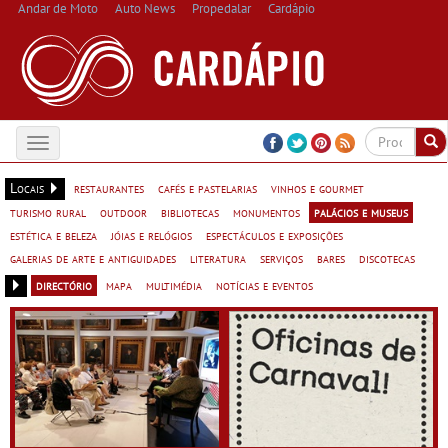
Andar de Moto
Auto News
Propedalar
Cardápio
Toggle
navigation
Locais
restaurantes
cafés e pastelarias
vinhos e gourmet
turismo rural
outdoor
bibliotecas
monumentos
palácios e museus
estética e beleza
jóias e relógios
espectáculos e exposições
galerias de arte e antiguidades
literatura
serviços
bares
discotecas
directório
mapa
multimédia
notícias e eventos