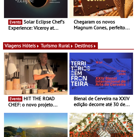
Solar Eclipse Chef's
Chegaram os novos
Evento
Magnum Cones, perfeitos
Experience: Viceroy at
para adoçar o verão
Ombria Algarve reúne chefs
Michelin para uma noite
exclusiva
Viagens
Hóteis
Turismo Rural
Destinos
HIT THE ROAD
Bienal de Cerveira na XXIV
Evento
edição decorre até 30 de
CHEF: o novo projeto
dezembro - Afirmar a arte
nómada do Chef Nuno
enquanto “Territórios sem
Queiroz Ribeiro - Um novo
Fronteira”
conceito gastronómico
itinerante que percorre
Portugal