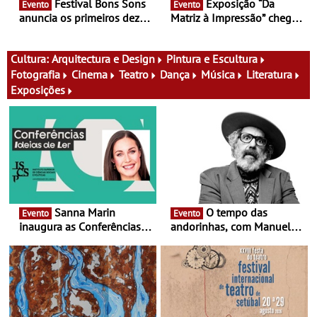
Festival Bons Sons
Exposição “Da
Evento
Evento
anuncia os primeiros dez
Matriz à Impressão” chega
nomes do cartaz
ao Museu do Oriente - Nem
tudo se faz num clique. A
nova exposição do Museu
Cultura:
Arquitectura e Design
Pintura e Escultura
do Oriente prova-o
Fotografia
Cinema
Teatro
Dança
Música
Literatura
Exposições
Sanna Marin
O tempo das
Evento
Evento
inaugura as Conferências
andorinhas, com Manuel
Ideias de Ler, em Lisboa -
João Vieira e Corações de
Antiga primeira-ministra da
Atum - Concerto
Finlândia é a convidada da
performance na MAAT
primeira edição do novo
Gallery a 3 de Setembro,
ciclo de debates dedicado
19:30
aos grandes temas do