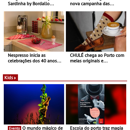
Sardinha by Bordallo
nova campanha das
Pinheiro
sapatilhas 204L da New
Balance
Nespresso inicia as
CHULÉ chega ao Porto com
celebrações dos 40 anos
meias originais e
com parceria exclusiva com
sustentáveis - A marca
a marca portuguesa Torres
portuguesa inaugurou um
Novas - Edição limitada
espaço no ViaCatarina
Kids
Nespresso x Torres Novas
Shopping
O mundo mágico de
Escola do porto traz magia
Evento