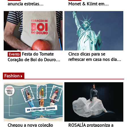
anuncia estrelas
Monet & Klimt em
confirmadas na 17ª edição
Guimarães prolongada até
- Entre Junho e Julho pelo
ao final de Setembro -
país
Experiência luminosa no
jardim do Museu de
Alberto Sampaio
Festa do Tomate
Cinco dicas para se
Evento
refrescar em casa nos dias
Coração de Boi do Douro -
de calor - Diminuir o
Nos restaurantes da região
desconforto
Agosto é o mês do Tomate
Fashion
Chegou a nova coleção
ROSALÍA protagoniza a