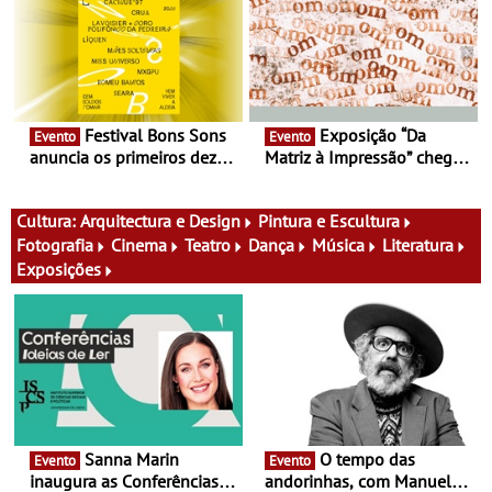
fílmico e práticas artísticas
atividades para toda a
família e muito mais
Festival Bons Sons
Exposição “Da
Evento
Evento
anuncia os primeiros dez
Matriz à Impressão” chega
nomes do cartaz
ao Museu do Oriente - Nem
tudo se faz num clique. A
nova exposição do Museu
Cultura:
Arquitectura e Design
Pintura e Escultura
do Oriente prova-o
Fotografia
Cinema
Teatro
Dança
Música
Literatura
Exposições
Sanna Marin
O tempo das
Evento
Evento
inaugura as Conferências
andorinhas, com Manuel