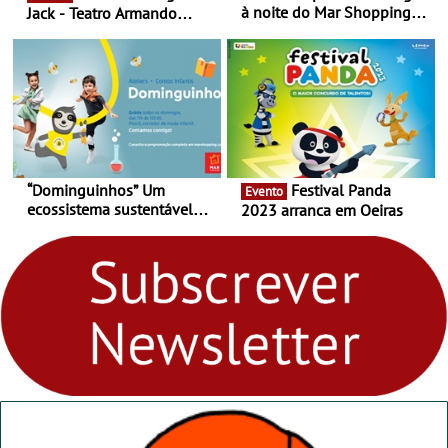
à noite do Mar Shopping
Jack - Teatro Armando
Matosinhos - No sábado,
Cortez até 24 de Março
29 de abril, às 21h00
“Dominguinhos” Um
Festival Panda
Evento
ecossistema sustentável
2023 arranca em Oeiras
para levares contigo aonde
fores - Atelier de Educação
Ambiental nos
“Dominguinhos” de 23 de
abril