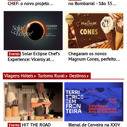
CHEF: o novo projeto
no Bombarral - São 35
nómada do Chef Nuno
produtores, 150 vinhos em
Queiroz Ribeiro - Um novo
prova e seis dias de
conceito gastronómico
experiências
itinerante que percorre
Portugal
Solar Eclipse Chef's
Chegaram os novos
Evento
Magnum Cones, perfeitos
Experience: Viceroy at
para adoçar o verão
Ombria Algarve reúne chefs
Michelin para uma noite
exclusiva
Viagens
Hóteis
Turismo Rural
Destinos
HIT THE ROAD
Bienal de Cerveira na XXIV
Evento