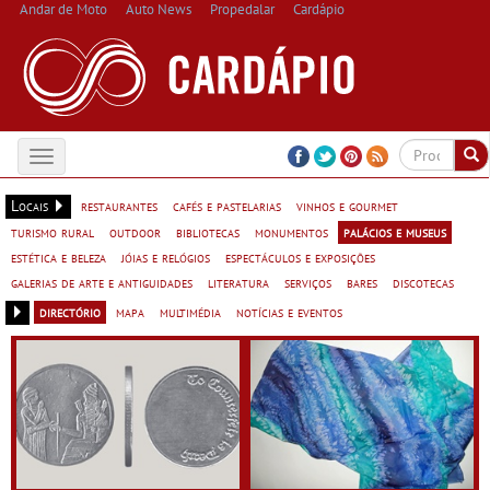
Andar de Moto
Auto News
Propedalar
Cardápio
Toggle
navigation
Locais
restaurantes
cafés e pastelarias
vinhos e gourmet
turismo rural
outdoor
bibliotecas
monumentos
palácios e museus
estética e beleza
jóias e relógios
espectáculos e exposições
galerias de arte e antiguidades
literatura
serviços
bares
discotecas
directório
mapa
multimédia
notícias e eventos