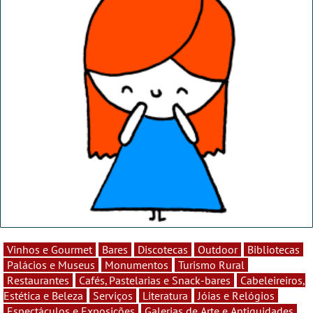
Vinhos e Gourmet
Bares
Discotecas
Outdoor
Bibliotecas
Palácios e Museus
Monumentos
Turismo Rural
Restaurantes
Cafés, Pastelarias e Snack-bares
Cabeleireiros,
Estética e Beleza
Serviços
Literatura
Jóias e Relógios
Espectáculos e Exposições
Galerias de Arte e Antiguidades