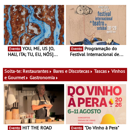
Ideias de Ler, em Lisboa -
João Vieira e Corações de
Antiga primeira-ministra da
Atum - Concerto
Finlândia é a convidada da
performance na MAAT
primeira edição do novo
Gallery a 3 de Setembro,
ciclo de debates dedicado
19:30
aos grandes temas do
nosso tempo
YOU, ME, US [O,
Programação do
Evento
Evento
HAU, ITA; TU, EU, NÓS]
Festival Internacional de
Maria Madeira na Fundação
Teatro de Setúbal – XXVIII
Oriente - De 14 de Agosto a
Festa do Teatro - Entre 20 e
13 de Dezembro
29 de Agosto
Solta-te:
Restaurantes
Bares e Discotecas
Tascas
Vinhos
e Gourmet
Gastronomia
HIT THE ROAD
"Do Vinho à Pera"
Evento
Evento