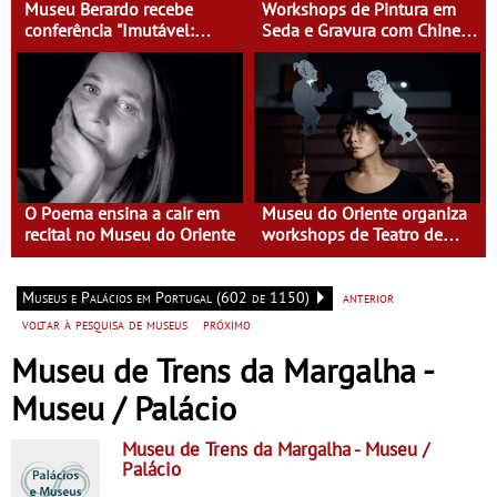
Museu Berardo recebe
Workshops de Pintura em
conferência "Imutável:
Seda e Gravura com Chine
Desenhando História" por
Collé no Museu do Oriente
Chris Lee
O Poema ensina a cair em
Museu do Oriente organiza
recital no Museu do Oriente
workshops de Teatro de
Sombras e Xilogravura
Museus e Palácios em Portugal (602 de 1150)
anterior
voltar à pesquisa de museus
próximo
Museu de Trens da Margalha -
Museu / Palácio
Museu de Trens da Margalha
- Museu /
Palácio