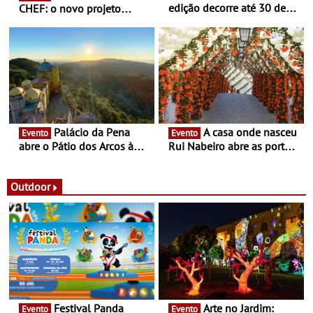
edição decorre até 30 de
CHEF: o novo projeto
dezembro - Afirmar a arte
nómada do Chef Nuno
enquanto “Territórios sem
Queiroz Ribeiro - Um novo
Fronteira”
conceito gastronómico
itinerante que percorre
Portugal
Palácio da Pena
A casa onde nasceu
Evento
Evento
abre o Pátio dos Arcos à
Rui Nabeiro abre as portas
observação do eclipse
ao público nas Festas do
solar
Povo de Campo Maior -
Festas decorrem entre 8 e
Outdoor
16 de agosto
Festival Panda
Arte no Jardim:
Evento
Evento