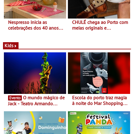
Nespresso inicia as
CHULÉ chega ao Porto com
celebrações dos 40 anos
meias originais e
com parceria exclusiva com
sustentáveis - A marca
a marca portuguesa Torres
portuguesa inaugurou um
Novas - Edição limitada
espaço no ViaCatarina
Kids
Nespresso x Torres Novas
Shopping
O mundo mágico de
Escola do porto traz magia
Evento
à noite do Mar Shopping
Jack - Teatro Armando
Matosinhos - No sábado,
Cortez até 24 de Março
29 de abril, às 21h00