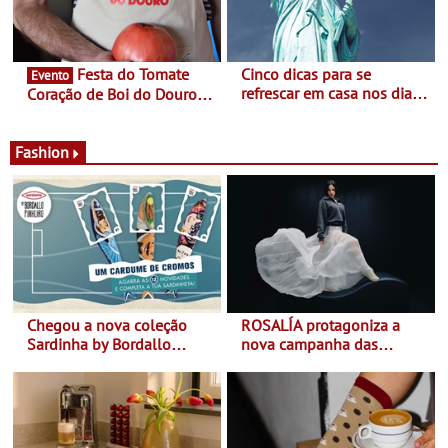
Festa do Tomate
Cinco dicas para se
Evento
refrescar em casa nos dias
Coração de Boi do Douro -
de calor - Diminuir o
Nos restaurantes da região
desconforto
Agosto é o mês do Tomate
Fashion
Chegou a nova coleção
ROSALÍA protagoniza a
Sardinha by Bordallo
nova campanha das
Pinheiro
sapatilhas 204L da New
Balance