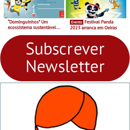
“Dominguinhos” Um
Festival Panda
Evento
ecossistema sustentável
2023 arranca em Oeiras
para levares contigo aonde
fores - Atelier de Educação
Ambiental nos
“Dominguinhos” de 23 de
abril