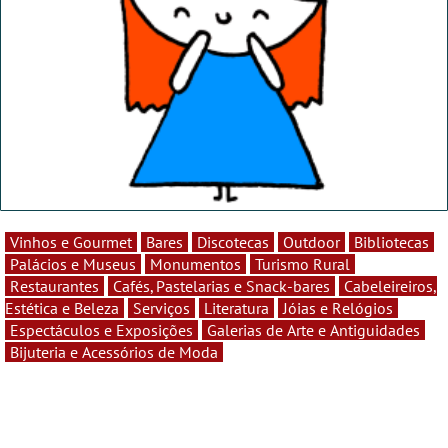
Vinhos e Gourmet
Bares
Discotecas
Outdoor
Bibliotecas
Palácios e Museus
Monumentos
Turismo Rural
Restaurantes
Cafés, Pastelarias e Snack-bares
Cabeleireiros,
Estética e Beleza
Serviços
Literatura
Jóias e Relógios
Espectáculos e Exposições
Galerias de Arte e Antiguidades
Bijuteria e Acessórios de Moda