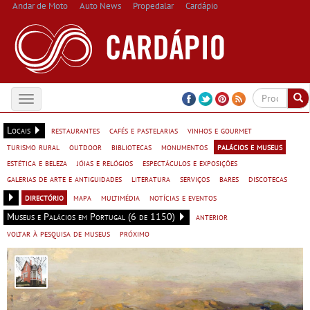
Andar de Moto
Auto News
Propedalar
Cardápio
Toggle
navigation
Locais
restaurantes
cafés e pastelarias
vinhos e gourmet
turismo rural
outdoor
bibliotecas
monumentos
palácios e museus
estética e beleza
jóias e relógios
espectáculos e exposições
galerias de arte e antiguidades
literatura
serviços
bares
discotecas
directório
mapa
multimédia
notícias e eventos
Museus e Palácios em Portugal (6 de 1150)
anterior
voltar à pesquisa de museus
próximo