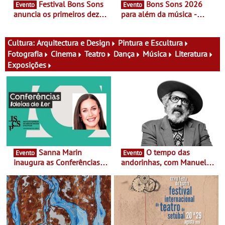
Festival Bons Sons
Bons Sons 2026
Evento
Evento
anuncia os primeiros dez
para além da música -
nomes do cartaz
Cinema, conversas,
percursos, oficinas,
atividades para toda a
Cultura:
Arquitectura e Design
Pintura e Escultura
família e muito mais
Fotografia
Cinema
Teatro
Dança
Música
Literatura
Exposições
Sanna Marin
O tempo das
Evento
Evento
inaugura as Conferências
andorinhas, com Manuel
Ideias de Ler, em Lisboa -
João Vieira e Corações de
Antiga primeira-ministra da
Atum - Concerto
Finlândia é a convidada da
performance na MAAT
primeira edição do novo
Gallery a 3 de Setembro,
ciclo de debates dedicado
19:30
aos grandes temas do