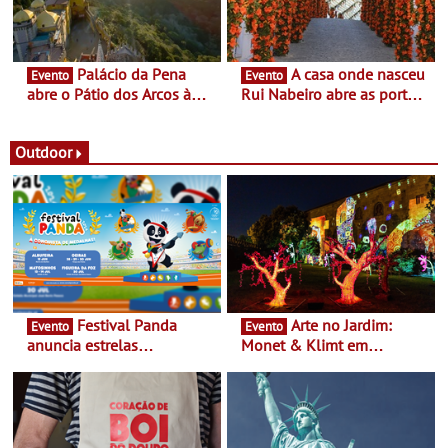
Palácio da Pena
A casa onde nasceu
Evento
Evento
abre o Pátio dos Arcos à
Rui Nabeiro abre as portas
observação do eclipse
ao público nas Festas do
solar
Povo de Campo Maior -
Festas decorrem entre 8 e
Outdoor
16 de agosto
Festival Panda
Arte no Jardim:
Evento
Evento
anuncia estrelas
Monet & Klimt em
confirmadas na 17ª edição
Guimarães prolongada até
- Entre Junho e Julho pelo
ao final de Setembro -
país
Experiência luminosa no
jardim do Museu de
Alberto Sampaio