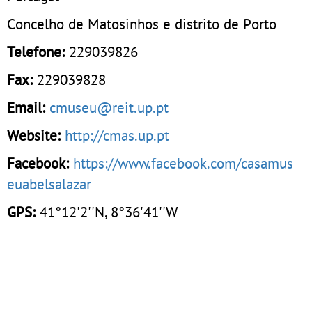
Concelho de Matosinhos e distrito de Porto
Telefone:
229039826
Fax:
229039828
Email:
cmuseu@reit.up.pt
Website:
http://cmas.up.pt
Facebook:
https://www.facebook.com/casamus
euabelsalazar
GPS:
41°12'2''N, 8°36'41''W