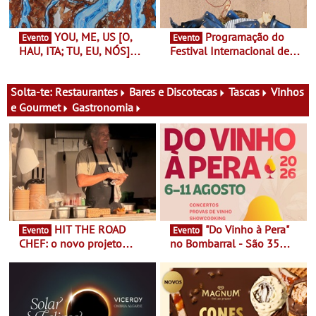
nosso tempo
YOU, ME, US [O,
Programação do
Evento
Evento
HAU, ITA; TU, EU, NÓS]
Festival Internacional de
Maria Madeira na Fundação
Teatro de Setúbal – XXVIII
Oriente - De 14 de Agosto a
Festa do Teatro - Entre 20 e
13 de Dezembro
29 de Agosto
Solta-te:
Restaurantes
Bares e Discotecas
Tascas
Vinhos
e Gourmet
Gastronomia
HIT THE ROAD
"Do Vinho à Pera"
Evento
Evento
CHEF: o novo projeto
no Bombarral - São 35
nómada do Chef Nuno
produtores, 150 vinhos em
Queiroz Ribeiro - Um novo
prova e seis dias de
conceito gastronómico
experiências
itinerante que percorre
Portugal