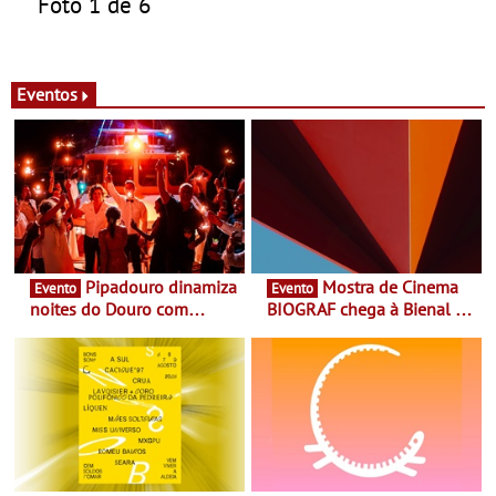
Foto 1 de 6
Eventos
Pipadouro dinamiza
Mostra de Cinema
Evento
Evento
noites do Douro com
BIOGRAF chega à Bienal de
experiência exclusiva de
Cerveira este verão -
vinho, gastronomia e
Documentário, ensaio
música
fílmico e práticas artísticas