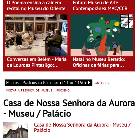
O Poema ensina a cair em
Futuro Museu de Arte
recital no Museu do Oriente
Contemporânea MAC/CCB
Conversas em Belém - Maria
Natal no Museu Berardo:
de Lourdes Pintasilgo:
Oficinas de férias para
Mulher de um Tempo Novo
crianças dos 4 aos 13 anos
Museus e Palácios em Portugal (211 de 1150)
anterior
voltar à pesquisa de museus
próximo
Casa de Nossa Senhora da Aurora
- Museu / Palácio
Casa de Nossa Senhora da Aurora
- Museu /
Palácio