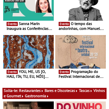
Sanna Marin
O tempo das
Evento
Evento
inaugura as Conferências
andorinhas, com Manuel
Ideias de Ler, em Lisboa -
João Vieira e Corações de
Antiga primeira-ministra da
Atum - Concerto
Finlândia é a convidada da
performance na MAAT
primeira edição do novo
Gallery a 3 de Setembro,
ciclo de debates dedicado
19:30
aos grandes temas do
nosso tempo
YOU, ME, US [O,
Programação do
Evento
Evento
HAU, ITA; TU, EU, NÓS]
Festival Internacional de
Maria Madeira na Fundação
Teatro de Setúbal – XXVIII
Oriente - De 14 de Agosto a
Festa do Teatro - Entre 20 e
13 de Dezembro
29 de Agosto
Solta-te:
Restaurantes
Bares e Discotecas
Tascas
Vinhos
e Gourmet
Gastronomia