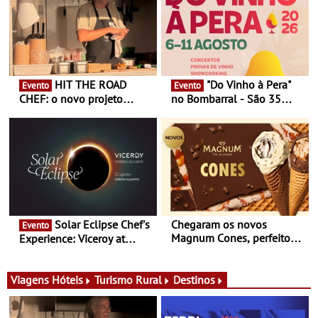
HIT THE ROAD
"Do Vinho à Pera"
Evento
Evento
CHEF: o novo projeto
no Bombarral - São 35
nómada do Chef Nuno
produtores, 150 vinhos em
Queiroz Ribeiro - Um novo
prova e seis dias de
conceito gastronómico
experiências
itinerante que percorre
Portugal
Solar Eclipse Chef's
Chegaram os novos
Evento
Magnum Cones, perfeitos
Experience: Viceroy at
para adoçar o verão
Ombria Algarve reúne chefs
Michelin para uma noite
exclusiva
Viagens
Hóteis
Turismo Rural
Destinos