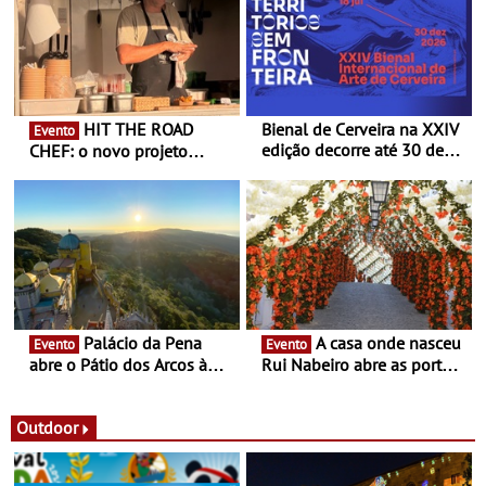
HIT THE ROAD
Bienal de Cerveira na XXIV
Evento
edição decorre até 30 de
CHEF: o novo projeto
dezembro - Afirmar a arte
nómada do Chef Nuno
enquanto “Territórios sem
Queiroz Ribeiro - Um novo
Fronteira”
conceito gastronómico
itinerante que percorre
Portugal
Palácio da Pena
A casa onde nasceu
Evento
Evento
abre o Pátio dos Arcos à
Rui Nabeiro abre as portas
observação do eclipse
ao público nas Festas do
solar
Povo de Campo Maior -
Festas decorrem entre 8 e
Outdoor
16 de agosto