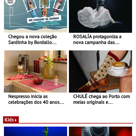
Chegou a nova coleção
ROSALÍA protagoniza a
Sardinha by Bordallo
nova campanha das
Pinheiro
sapatilhas 204L da New
Balance
Nespresso inicia as
CHULÉ chega ao Porto com
celebrações dos 40 anos
meias originais e
com parceria exclusiva com
sustentáveis - A marca
a marca portuguesa Torres
portuguesa inaugurou um
Novas - Edição limitada
espaço no ViaCatarina
Kids
Nespresso x Torres Novas
Shopping