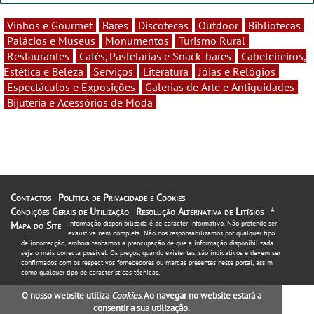
Vinhos e Gourmet
Bares
Discotecas
Outdoor
Bibliotecas
Palácios e Museus
Monumentos
Turismo Rural
Restaurantes
Cafés, Pastelarias e Snack-bares
Cabeleireiros,
Estética e Beleza
Serviços
Literatura
Jóias e Relógios
Espectáculos e Exposições
Galerias de Arte e Antiguidades
Bijuteria e Acessórios de Moda
Contactos
Política de Privacidade e Cookies
Condições Gerais de Utilização
Resolução Alternativa de Litígios
A
informação disponibilizada é de carácter informativo. Não pretende ser
Mapa do Site
exaustiva nem completa. Não nos responsabilizamos por qualquer tipo
de incorrecção, embora tenhamos a preocupação de que a informação disponibilizada
seja o mais correcta possível. Os preços, quando existentes, são indicativos e devem ser
confirmados com os respectivos fornecedores ou marcas presentes neste portal, assim
como qualquer tipo de características técnicas.
O nosso website utiliza
Cookies
. Ao navegar no website estará a
consentir a sua utilização.