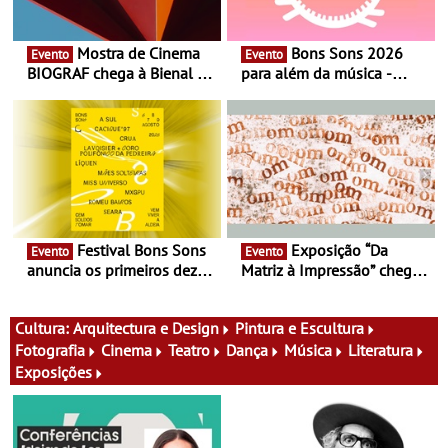
Mostra de Cinema
Bons Sons 2026
Evento
Evento
BIOGRAF chega à Bienal de
para além da música -
Cerveira este verão -
Cinema, conversas,
Documentário, ensaio
percursos, oficinas,
fílmico e práticas artísticas
atividades para toda a
família e muito mais
Festival Bons Sons
Exposição “Da
Evento
Evento
anuncia os primeiros dez
Matriz à Impressão” chega
nomes do cartaz
ao Museu do Oriente - Nem
tudo se faz num clique. A
nova exposição do Museu
Cultura:
Arquitectura e Design
Pintura e Escultura
do Oriente prova-o
Fotografia
Cinema
Teatro
Dança
Música
Literatura
Exposições