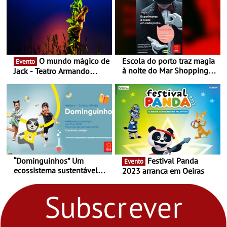
O mundo mágico de
Escola do porto traz magia
Evento
à noite do Mar Shopping
Jack - Teatro Armando
Matosinhos - No sábado,
Cortez até 24 de Março
29 de abril, às 21h00
“Dominguinhos” Um
Festival Panda
Evento
ecossistema sustentável
2023 arranca em Oeiras
para levares contigo aonde
fores - Atelier de Educação
Ambiental nos
“Dominguinhos” de 23 de
abril