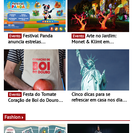
Festival Panda
Arte no Jardim:
Evento
Evento
anuncia estrelas
Monet & Klimt em
confirmadas na 17ª edição
Guimarães prolongada até
- Entre Junho e Julho pelo
ao final de Setembro -
país
Experiência luminosa no
jardim do Museu de
Alberto Sampaio
Festa do Tomate
Cinco dicas para se
Evento
refrescar em casa nos dias
Coração de Boi do Douro -
de calor - Diminuir o
Nos restaurantes da região
desconforto
Agosto é o mês do Tomate
Fashion