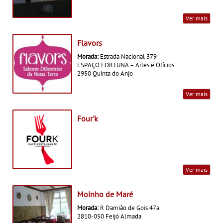
Ver mais
Flavors
Morada:
Estrada Nacional 379
ESPAÇO FORTUNA – Artes e Ofícios
2950 Quinta do Anjo
Ver mais
Four'k
Ver mais
Moinho de Maré
Morada:
R Damião de Gois 47a
2810-050 Feijó Almada