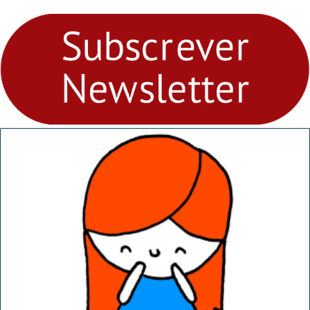
para levares contigo aonde
fores - Atelier de Educação
Ambiental nos
“Dominguinhos” de 23 de
abril