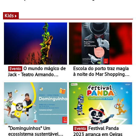
com parceria exclusiva com
sustentáveis - A marca
a marca portuguesa Torres
portuguesa inaugurou um
Novas - Edição limitada
espaço no ViaCatarina
Kids
Nespresso x Torres Novas
Shopping
O mundo mágico de
Escola do porto traz magia
Evento
à noite do Mar Shopping
Jack - Teatro Armando
Matosinhos - No sábado,
Cortez até 24 de Março
29 de abril, às 21h00
“Dominguinhos” Um
Festival Panda
Evento
ecossistema sustentável
2023 arranca em Oeiras