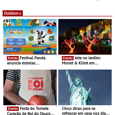
observação do eclipse
ao público nas Festas do
solar
Povo de Campo Maior -
Festas decorrem entre 8 e
Outdoor
16 de agosto
Festival Panda
Arte no Jardim:
Evento
Evento
anuncia estrelas
Monet & Klimt em
confirmadas na 17ª edição
Guimarães prolongada até
- Entre Junho e Julho pelo
ao final de Setembro -
país
Experiência luminosa no
jardim do Museu de
Alberto Sampaio
Festa do Tomate
Cinco dicas para se
Evento
refrescar em casa nos dias
Coração de Boi do Douro -