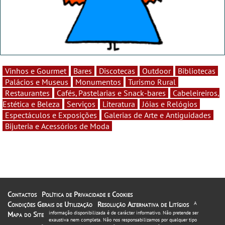
Vinhos e Gourmet
Bares
Discotecas
Outdoor
Bibliotecas
Palácios e Museus
Monumentos
Turismo Rural
Restaurantes
Cafés, Pastelarias e Snack-bares
Cabeleireiros,
Estética e Beleza
Serviços
Literatura
Jóias e Relógios
Espectáculos e Exposições
Galerias de Arte e Antiguidades
Bijuteria e Acessórios de Moda
Contactos
Política de Privacidade e Cookies
Condições Gerais de Utilização
Resolução Alternativa de Litígios
A
informação disponibilizada é de carácter informativo. Não pretende ser
Mapa do Site
exaustiva nem completa. Não nos responsabilizamos por qualquer tipo