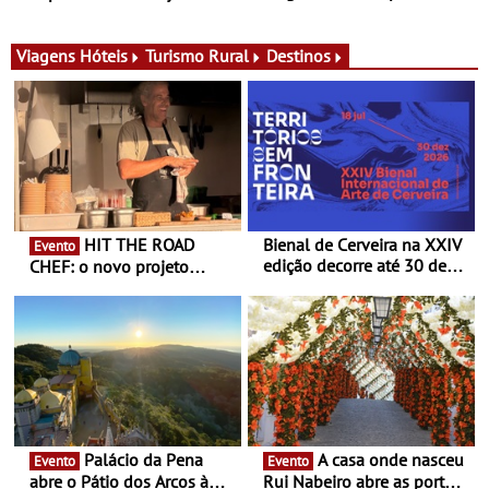
para adoçar o verão
Ombria Algarve reúne chefs
Michelin para uma noite
exclusiva
Viagens
Hóteis
Turismo Rural
Destinos
HIT THE ROAD
Bienal de Cerveira na XXIV
Evento
edição decorre até 30 de
CHEF: o novo projeto
dezembro - Afirmar a arte
nómada do Chef Nuno
enquanto “Territórios sem
Queiroz Ribeiro - Um novo
Fronteira”
conceito gastronómico
itinerante que percorre
Portugal
Palácio da Pena
A casa onde nasceu
Evento
Evento
abre o Pátio dos Arcos à
Rui Nabeiro abre as portas