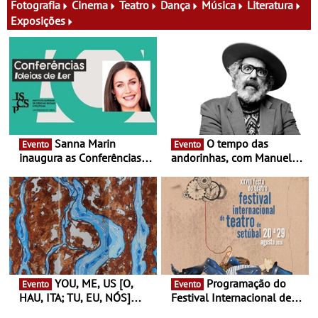
do Oriente prova-o
Fotografia
Cinema
Teatro
Dança
Música
Literatura
Exposições
Sanna Marin
O tempo das
Evento
Evento
inaugura as Conferências
andorinhas, com Manuel
Ideias de Ler, em Lisboa -
João Vieira e Corações de
Antiga primeira-ministra da
Atum - Concerto
Finlândia é a convidada da
performance na MAAT
primeira edição do novo
Gallery a 3 de Setembro,
ciclo de debates dedicado
19:30
aos grandes temas do
nosso tempo
YOU, ME, US [O,
Programação do
Evento
Evento
HAU, ITA; TU, EU, NÓS]
Festival Internacional de
Maria Madeira na Fundação
Teatro de Setúbal – XXVIII