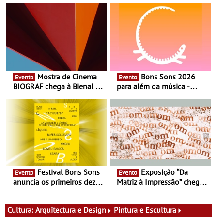
Mostra de Cinema
Bons Sons 2026
Evento
Evento
BIOGRAF chega à Bienal de
para além da música -
Cerveira este verão -
Cinema, conversas,
Documentário, ensaio
percursos, oficinas,
fílmico e práticas artísticas
atividades para toda a
família e muito mais
Festival Bons Sons
Exposição “Da
Evento
Evento
anuncia os primeiros dez
Matriz à Impressão” chega
nomes do cartaz
ao Museu do Oriente - Nem
tudo se faz num clique. A
nova exposição do Museu
Cultura:
Arquitectura e Design
Pintura e Escultura