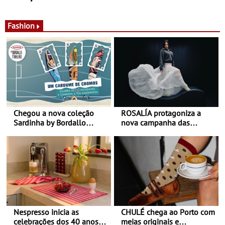
de calor - Diminuir o
Nos restaurantes da região
desconforto
Agosto é o mês do Tomate
Fashion
Chegou a nova coleção
ROSALÍA protagoniza a
Sardinha by Bordallo
nova campanha das
Pinheiro
sapatilhas 204L da New
Balance
Nespresso inicia as
CHULÉ chega ao Porto com
celebrações dos 40 anos
meias originais e