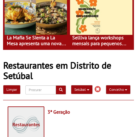
Lago com uma experiência
se à mesa do FOGO
que une gastronomia
mediterrânica, cocktails de
assinatura e música
La Mafia Se Sienta a La
Selllva lança workshops
Mesa apresenta uma nova
mensais para pequenos
carta que desafia a forma
exploradores na LX Factory -
tradicional de olhar para a
A primeira edição está
cozinha italiana
marcada para 26 de julho
Restaurantes em Distrito de
Setúbal
Limpar
Setúbal
Concelho
3ª Geração