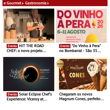
e Gourmet
Gastronomia
HIT THE ROAD
"Do Vinho à Pera"
Evento
Evento
CHEF: o novo projeto
no Bombarral - São 35
nómada do Chef Nuno
produtores, 150 vinhos em
Queiroz Ribeiro - Um novo
prova e seis dias de
conceito gastronómico
experiências
itinerante que percorre
Portugal
Solar Eclipse Chef's
Chegaram os novos
Evento
Magnum Cones, perfeitos
Experience: Viceroy at
para adoçar o verão
Ombria Algarve reúne chefs
Michelin para uma noite