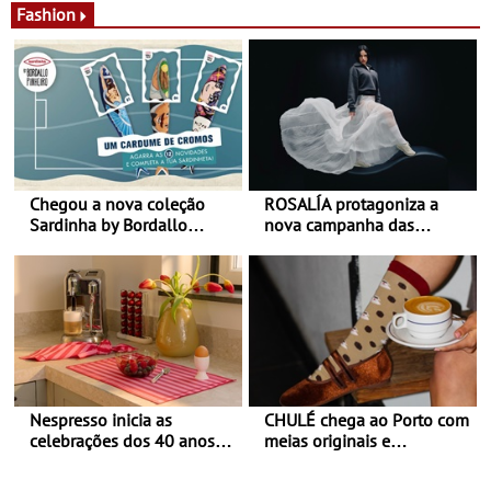
Fashion
Chegou a nova coleção
ROSALÍA protagoniza a
Sardinha by Bordallo
nova campanha das
Pinheiro
sapatilhas 204L da New
Balance
Nespresso inicia as
CHULÉ chega ao Porto com
celebrações dos 40 anos
meias originais e
com parceria exclusiva com
sustentáveis - A marca
a marca portuguesa Torres
portuguesa inaugurou um