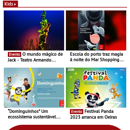
Novas - Edição limitada
espaço no ViaCatarina
Kids
Nespresso x Torres Novas
Shopping
O mundo mágico de
Escola do porto traz magia
Evento
à noite do Mar Shopping
Jack - Teatro Armando
Matosinhos - No sábado,
Cortez até 24 de Março
29 de abril, às 21h00
“Dominguinhos” Um
Festival Panda
Evento
ecossistema sustentável
2023 arranca em Oeiras
para levares contigo aonde
fores - Atelier de Educação