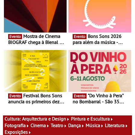
Mostra de Cinema
Bons Sons 2026
Evento
Evento
BIOGRAF chega à Bienal de
para além da música -
Cerveira este verão -
Cinema, conversas,
Documentário, ensaio
percursos, oficinas,
fílmico e práticas artísticas
atividades para toda a
família e muito mais
Festival Bons Sons
"Do Vinho à Pera"
Evento
Evento
anuncia os primeiros dez
no Bombarral - São 35
nomes do cartaz
produtores, 150 vinhos em
prova e seis dias de
experiências
Cultura:
Arquitectura e Design
Pintura e Escultura
Fotografia
Cinema
Teatro
Dança
Música
Literatura
Exposições