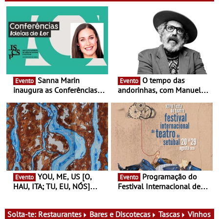
Sanna Marin
O tempo das
Evento
Evento
inaugura as Conferências
andorinhas, com Manuel
Ideias de Ler, em Lisboa -
João Vieira e Corações de
Antiga primeira-ministra da
Atum - Concerto
Finlândia é a convidada da
performance na MAAT
primeira edição do novo
Gallery a 3 de Setembro,
ciclo de debates dedicado
19:30
aos grandes temas do
nosso tempo
YOU, ME, US [O,
Programação do
Evento
Evento
HAU, ITA; TU, EU, NÓS]
Festival Internacional de
Maria Madeira na Fundação
Teatro de Setúbal – XXVIII
Oriente - De 14 de Agosto a
Festa do Teatro - Entre 20 e
13 de Dezembro
29 de Agosto
Solta-te:
Restaurantes
Bares e Discotecas
Tascas
Vinhos