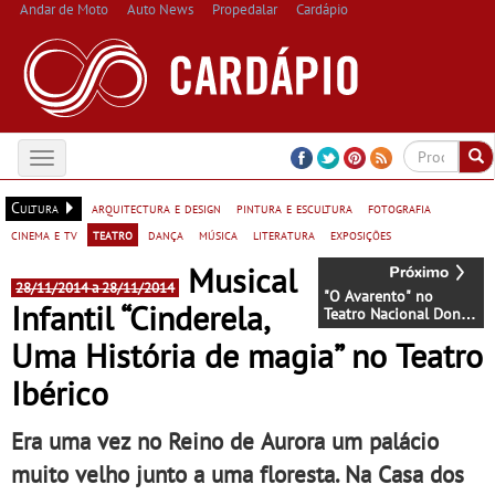
Andar de Moto
Auto News
Propedalar
Cardápio
Toggle
navigation
Cultura
arquitectura e design
pintura e escultura
fotografia
cinema e tv
teatro
dança
música
literatura
exposições
Musical
28/11/2014 a 28/11/2014
"O Avarento" no
Infantil “Cinderela,
Teatro Nacional Dona
Maria II
Uma História de magia” no Teatro
Ibérico
Era uma vez no Reino de Aurora um palácio
muito velho junto a uma floresta. Na Casa dos