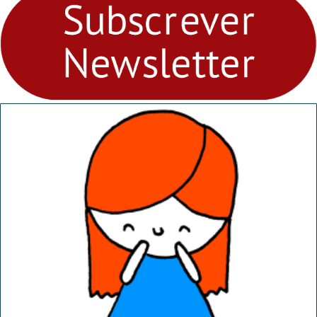
Ambiental nos
“Dominguinhos” de 23 de
abril