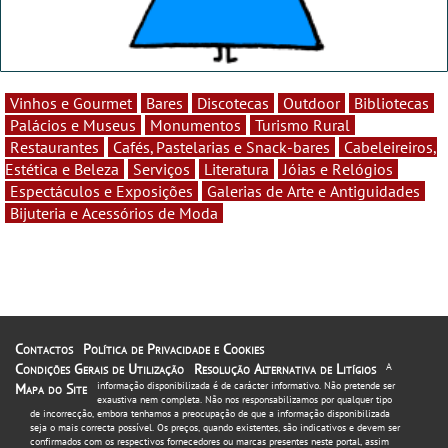
Vinhos e Gourmet
Bares
Discotecas
Outdoor
Bibliotecas
Palácios e Museus
Monumentos
Turismo Rural
Restaurantes
Cafés, Pastelarias e Snack-bares
Cabeleireiros,
Estética e Beleza
Serviços
Literatura
Jóias e Relógios
Espectáculos e Exposições
Galerias de Arte e Antiguidades
Bijuteria e Acessórios de Moda
Contactos
Política de Privacidade e Cookies
Condições Gerais de Utilização
Resolução Alternativa de Litígios
A
informação disponibilizada é de carácter informativo. Não pretende ser
Mapa do Site
exaustiva nem completa. Não nos responsabilizamos por qualquer tipo
de incorrecção, embora tenhamos a preocupação de que a informação disponibilizada
seja o mais correcta possível. Os preços, quando existentes, são indicativos e devem ser
confirmados com os respectivos fornecedores ou marcas presentes neste portal, assim