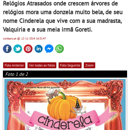
Relógios Atrasados onde crescem árvores de
relógios mora uma donzela muito bela, de seu
nome Cinderela que vive com a sua madrasta,
Valquiria e a sua meia irmã Goreti.
cardapio.pt
@ 12-11-2014
16:31:47
Foto Anterior
Ver todas as fotos
Foto Seguinte
Zoom
Foto 1 de 2