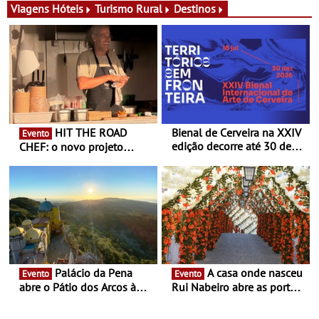
exclusiva
Viagens
Hóteis
Turismo Rural
Destinos
HIT THE ROAD
Bienal de Cerveira na XXIV
Evento
edição decorre até 30 de
CHEF: o novo projeto
dezembro - Afirmar a arte
nómada do Chef Nuno
enquanto “Territórios sem
Queiroz Ribeiro - Um novo
Fronteira”
conceito gastronómico
itinerante que percorre
Portugal
Palácio da Pena
A casa onde nasceu
Evento
Evento
abre o Pátio dos Arcos à
Rui Nabeiro abre as portas
observação do eclipse
ao público nas Festas do
solar
Povo de Campo Maior -