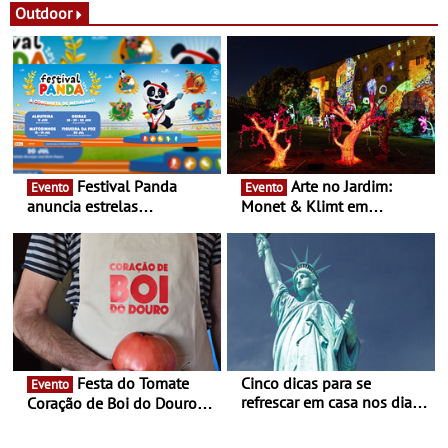
Festas decorrem entre 8 e
Outdoor
16 de agosto
Festival Panda
Arte no Jardim:
Evento
Evento
anuncia estrelas
Monet & Klimt em
confirmadas na 17ª edição
Guimarães prolongada até
- Entre Junho e Julho pelo
ao final de Setembro -
país
Experiência luminosa no
jardim do Museu de
Alberto Sampaio
Festa do Tomate
Cinco dicas para se
Evento
refrescar em casa nos dias
Coração de Boi do Douro -
de calor - Diminuir o
Nos restaurantes da região
desconforto
Agosto é o mês do Tomate