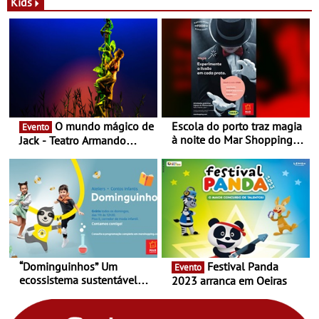
Novas - Edição limitada
espaço no ViaCatarina
Kids
Nespresso x Torres Novas
Shopping
O mundo mágico de
Escola do porto traz magia
Evento
à noite do Mar Shopping
Jack - Teatro Armando
Matosinhos - No sábado,
Cortez até 24 de Março
29 de abril, às 21h00
“Dominguinhos” Um
Festival Panda
Evento
ecossistema sustentável
2023 arranca em Oeiras
para levares contigo aonde
fores - Atelier de Educação