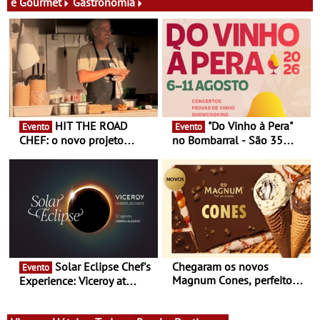
e Gourmet
Gastronomia
HIT THE ROAD
"Do Vinho à Pera"
Evento
Evento
CHEF: o novo projeto
no Bombarral - São 35
nómada do Chef Nuno
produtores, 150 vinhos em
Queiroz Ribeiro - Um novo
prova e seis dias de
conceito gastronómico
experiências
itinerante que percorre
Portugal
Solar Eclipse Chef's
Chegaram os novos
Evento
Magnum Cones, perfeitos
Experience: Viceroy at
para adoçar o verão
Ombria Algarve reúne chefs
Michelin para uma noite