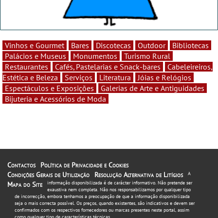
Vinhos e Gourmet
Bares
Discotecas
Outdoor
Bibliotecas
Palácios e Museus
Monumentos
Turismo Rural
Restaurantes
Cafés, Pastelarias e Snack-bares
Cabeleireiros,
Estética e Beleza
Serviços
Literatura
Jóias e Relógios
Espectáculos e Exposições
Galerias de Arte e Antiguidades
Bijuteria e Acessórios de Moda
Contactos
Política de Privacidade e Cookies
Condições Gerais de Utilização
Resolução Alternativa de Litígios
A
informação disponibilizada é de carácter informativo. Não pretende ser
Mapa do Site
exaustiva nem completa. Não nos responsabilizamos por qualquer tipo
de incorrecção, embora tenhamos a preocupação de que a informação disponibilizada
seja o mais correcta possível. Os preços, quando existentes, são indicativos e devem ser
confirmados com os respectivos fornecedores ou marcas presentes neste portal, assim
como qualquer tipo de características técnicas.