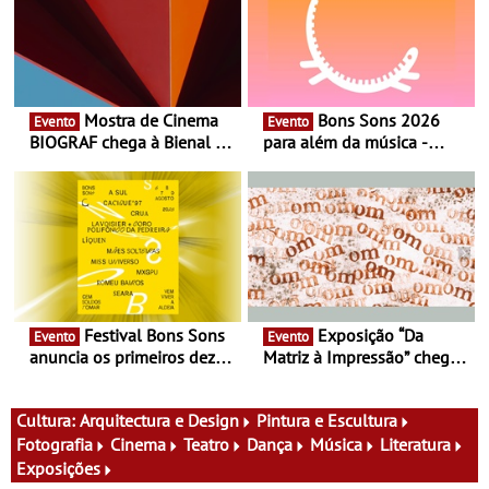
Mostra de Cinema
Bons Sons 2026
Evento
Evento
BIOGRAF chega à Bienal de
para além da música -
Cerveira este verão -
Cinema, conversas,
Documentário, ensaio
percursos, oficinas,
fílmico e práticas artísticas
atividades para toda a
família e muito mais
Festival Bons Sons
Exposição “Da
Evento
Evento
anuncia os primeiros dez
Matriz à Impressão” chega
nomes do cartaz
ao Museu do Oriente - Nem
tudo se faz num clique. A
nova exposição do Museu
Cultura:
Arquitectura e Design
Pintura e Escultura
do Oriente prova-o
Fotografia
Cinema
Teatro
Dança
Música
Literatura
Exposições