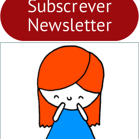
Ambiental nos
“Dominguinhos” de 23 de
abril