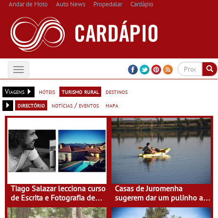
Andar de Moto
Auto News
Propedalar
Cardápio
Toggle
navigation
Viagens
hóteis
turismo rural
destinos
directório
notícias / eventos
mapa
Tiago Salazar lecciona curso
Casas de Juromenha
de Escrita e Fotografia de
sugerem dar um pulinho a
Viagens na Casa do Eido –
Espanha de caiaque
Gerês