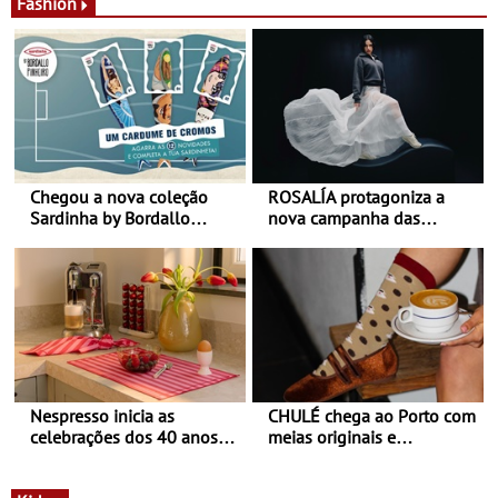
Fashion
Chegou a nova coleção
ROSALÍA protagoniza a
Sardinha by Bordallo
nova campanha das
Pinheiro
sapatilhas 204L da New
Balance
Nespresso inicia as
CHULÉ chega ao Porto com
celebrações dos 40 anos
meias originais e
com parceria exclusiva com
sustentáveis - A marca
a marca portuguesa Torres
portuguesa inaugurou um