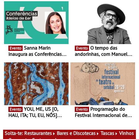
Sanna Marin
O tempo das
Evento
Evento
inaugura as Conferências
andorinhas, com Manuel
Ideias de Ler, em Lisboa -
João Vieira e Corações de
Antiga primeira-ministra da
Atum - Concerto
Finlândia é a convidada da
performance na MAAT
primeira edição do novo
Gallery a 3 de Setembro,
ciclo de debates dedicado
19:30
aos grandes temas do
nosso tempo
YOU, ME, US [O,
Programação do
Evento
Evento
HAU, ITA; TU, EU, NÓS]
Festival Internacional de
Maria Madeira na Fundação
Teatro de Setúbal – XXVIII
Oriente - De 14 de Agosto a
Festa do Teatro - Entre 20 e
13 de Dezembro
29 de Agosto
Solta-te:
Restaurantes
Bares e Discotecas
Tascas
Vinhos