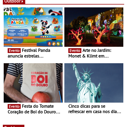
Festas decorrem entre 8 e
Outdoor
16 de agosto
Festival Panda
Arte no Jardim:
Evento
Evento
anuncia estrelas
Monet & Klimt em
confirmadas na 17ª edição
Guimarães prolongada até
- Entre Junho e Julho pelo
ao final de Setembro -
país
Experiência luminosa no
jardim do Museu de
Alberto Sampaio
Festa do Tomate
Cinco dicas para se
Evento
refrescar em casa nos dias
Coração de Boi do Douro -
de calor - Diminuir o
Nos restaurantes da região
desconforto
Agosto é o mês do Tomate