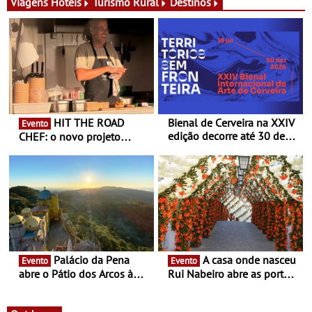
exclusiva
Viagens
Hóteis
Turismo Rural
Destinos
HIT THE ROAD
Bienal de Cerveira na XXIV
Evento
edição decorre até 30 de
CHEF: o novo projeto
dezembro - Afirmar a arte
nómada do Chef Nuno
enquanto “Territórios sem
Queiroz Ribeiro - Um novo
Fronteira”
conceito gastronómico
itinerante que percorre
Portugal
Palácio da Pena
A casa onde nasceu
Evento
Evento
abre o Pátio dos Arcos à
Rui Nabeiro abre as portas
observação do eclipse
ao público nas Festas do
solar
Povo de Campo Maior -