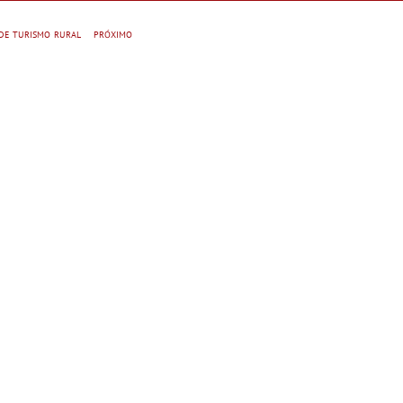
Sempre
do Eido – Gerês
 de turismo rural
próximo