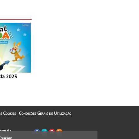
inaugurou um
ina Shopping
 e Cookies
Condições Gerais de Utilização
nformação
tipo de
Cookies