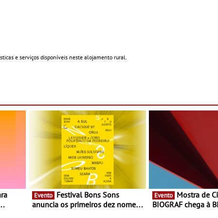
ticas e serviços disponíveis neste alojamento rural.
Festival Bons Sons
Mostra de Cinema
Evento
Evento
anuncia os primeiros dez nomes
BIOGRAF chega à Bi
nas,
do cartaz
Cerveira este verão 