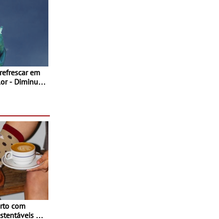
 refrescar em
inuir
rto com
stentáveis - A