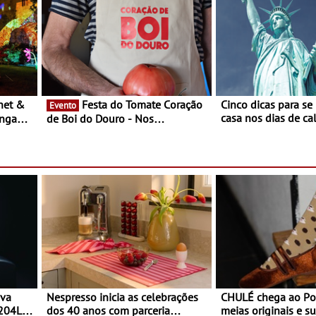
Festa do Tomate Coração
Cinco dicas para se
Evento
casa nos dias de calor - Dim
ongada
de Boi do Douro - Nos
o desconforto
restaurantes da região Agosto é o
ardim
mês do Tomate
paio
ova
Nespresso inicia as celebrações
CHULÉ chega ao Po
 204L
dos 40 anos com parceria
meias originais e su