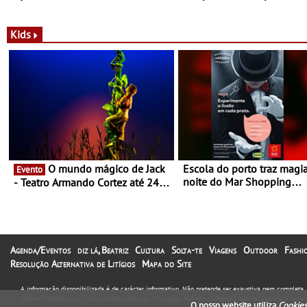
da New Balance
Kids
O mundo mágico de Jack
Escola do porto traz magi
Evento
noite do Mar Shopping
- Teatro Armando Cortez até 24
Matosinhos - No sábado, 
de Março
abril, às 21h00
Agenda/Eventos
diz lá, Beatriz
Cultura
Solta-te
Viagens
Outdoor
Fashi
Resolução Alternativa de Litígios
Mapa do Site
A informação disponibilizada é de carácter informativo. Não pretende ser exaustiva nem completa
disponibilizada seja o mais correcta possível. Os preços, quando existentes, são indicativos e dev
O nosso website utiliza
Cookies