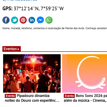
GPS:
37°12'14''N, 7°59'25''W
Nome, morada, telefone, contactos e localização de Monte dos Avós. Conheça carasteris
Eventos
Pipadouro dinamiza
Bons Sons 2026 para
Evento
Evento
noites do Douro com experiência
além da música - Cinema,
exclusiva de vinho, gastronomia
conversas, percursos, ofici