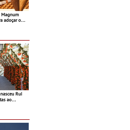
s Magnum
ra adoçar o
tas ao
 do Povo de
as decorrem
sto