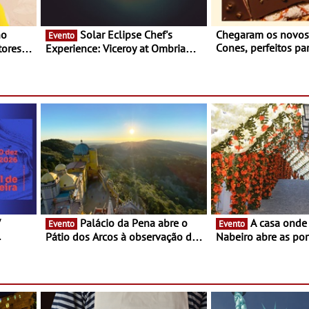
Solar Eclipse Chef's
Chegaram os novo
Evento
Cones, perfeitos pa
ores,
Experience: Viceroy at Ombria
verão
s dias
Algarve reúne chefs Michelin
para uma noite exclusiva
V
Palácio da Pena abre o
A casa onde nasceu Rui
Evento
Evento
Pátio dos Arcos à observação do
Nabeiro abre as por
eclipse solar
público nas Festas
Campo Maior - Fest
entre 8 e 16 de ago