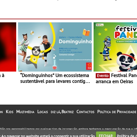
exclusiva com a marca
marca portuguesa 
portuguesa Torres Novas -
espaço no ViaCatar
Edição limitada Nespresso x
Torres Novas
a à
“Dominguinhos” Um ecossistema
Festival Panda 2023
Evento
sustentável para levares contigo
arranca em Oeiras
29 de
aonde fores - Atelier de
Educação Ambiental nos
“Dominguinhos” de 23 de abril
on
Kids
Multimédia
Locais
diz lá, Beatriz
Contactos
Política de Privacidade
. Não nos responsabilizamos por qualquer tipo de incorrecção, embora tenhamos a preocupação de que a i
em ser confirmados com os respectivos fornecedores ou marcas presentes neste portal, assim como qualquer 
. Ao navegar no website estará a consentir a sua utilização.
FECHAR
Política de