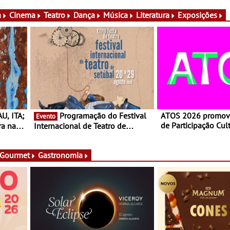
lia e
Documentário, ensai
práticas artísticas
a
Cinema
Teatro
Dança
Música
Literatura
Exposições
Programação do Festival
ATOS 2026 promove
Evento
de Participação Cul
ra na
Internacional de Teatro de
projetos artísticos 
 de
Setúbal – XXVIII Festa do Teatro
pelo Funchal, Lame
- Entre 20 e 29 de Agosto
São João da Madeir
 Gourmet
Gastronomia