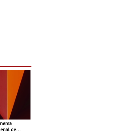
enal de
-