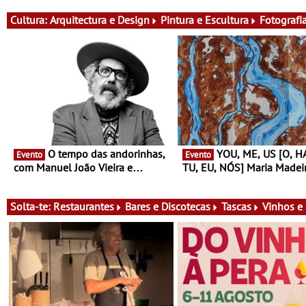
e música
atividades para toda a famí
muito mais
Cultura:
Arquitectura e Design
Pintura e Escultura
Fotografi
O tempo das andorinhas,
YOU, ME, US [O, HAU, ITA;
Evento
Evento
com Manuel João Vieira e
TU, EU, NÓS] Maria Madei
Corações de Atum - Concerto
Fundação Oriente - De 14
performance na MAAT Gallery a 3
Agosto a 13 de Dezembro
de Setembro, 19:30
Solta-te:
Restaurantes
Bares e Discotecas
Tascas
Vinhos e