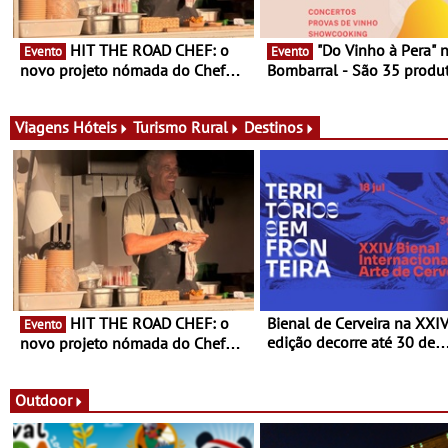
HIT THE ROAD CHEF: o
"Do Vinho à Pera" no
Evento
Evento
novo projeto nómada do Chef
Bombarral - São 35 produt
Nuno Queiroz Ribeiro - Um novo
150 vinhos em prova e sei
conceito gastronómico itinerante
de experiências
que percorre Portugal
Viagens
Hóteis
Turismo Rural
Destinos
HIT THE ROAD CHEF: o
Bienal de Cerveira na XXI
Evento
edição decorre até 30 de
novo projeto nómada do Chef
dezembro - Afirmar a arte
Nuno Queiroz Ribeiro - Um novo
enquanto “Territórios sem
conceito gastronómico itinerante
Fronteira”
que percorre Portugal
Outdoor