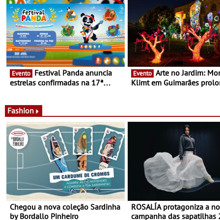
Festival Panda anuncia
Arte no Jardim: Monet &
Evento
Evento
estrelas confirmadas na 17ª
Klimt em Guimarães prol
edição - Entre Junho e Julho pelo
até ao final de Setembro -
país
Experiência luminosa no j
do Museu de Alberto Sam
Fashion
Chegou a nova coleção Sardinha
ROSALÍA protagoniza a n
by Bordallo Pinheiro
campanha das sapatilhas