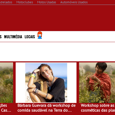
Atrelados
Motoclubes
Motos Usadas
Automóveis Usados
S
MULTIMÉDIA
LOCAIS
ções
Bárbara Guevara dá workshop de
Workshop sobre as 
a Casa
comida saudável na Terra do
cosméticas das pla