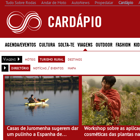
Tudo Sobre Rodas
Andar de Moto
AutoNews
Propedalar
Cardápio
AGENDA/EVENTOS
CULTURA
SOLTA-TE
VIAGENS
OUTDOOR
FASHION
KID
Viagens
hóteis
turismo rural
destinos
directório
notícias / eventos
mapa
Casas de Juromenha sugerem dar
Workshop sobre as aplica
um pulinho a Espanha de
cosméticas das plantas n