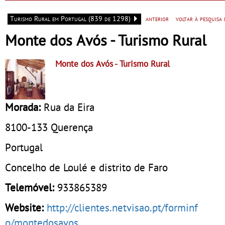
caiaque
do Eido – Gerês
Turismo Rural em Portugal (839 de 1298)
anterior
voltar à pesquisa
Monte dos Avós - Turismo Rural
Monte dos Avós
- Turismo Rural
Morada:
Rua da Eira
8100-133
Querença
Portugal
Concelho de Loulé e distrito de Faro
Telemóvel:
933865389
Website:
http://clientes.netvisao.pt/forminf
o/montedosavos