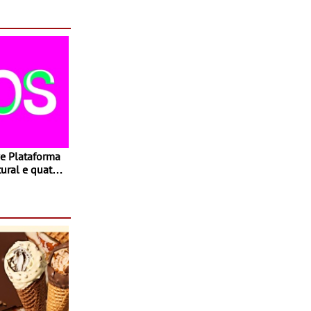
o fílmico e
 Plataforma
tural e quatro
- Até dezembro
go, Loulé,
a