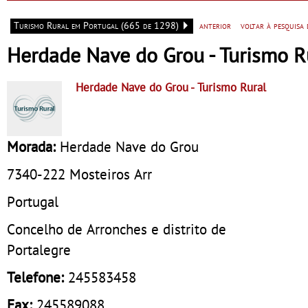
Sempre
Saldanha
Turismo Rural em Portugal (665 de 1298)
anterior
voltar à pesquisa
Herdade Nave do Grou - Turismo R
Herdade Nave do Grou
- Turismo Rural
Morada:
Herdade Nave do Grou
7340-222
Mosteiros Arr
Portugal
Concelho de Arronches e distrito de
Portalegre
Telefone:
245583458
Fax:
245589088