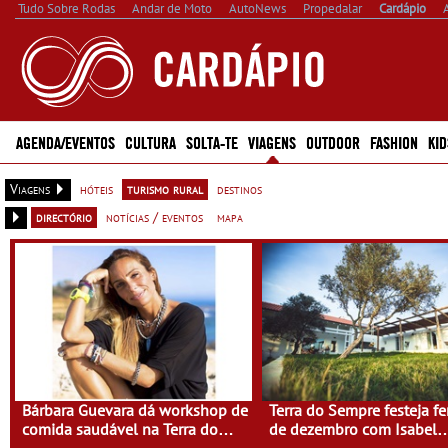
Tudo Sobre Rodas
Andar de Moto
AutoNews
Propedalar
Cardápio
AGENDA/EVENTOS
CULTURA
SOLTA-TE
VIAGENS
OUTDOOR
FASHION
KID
Viagens
hóteis
turismo rural
destinos
directório
notícias / eventos
mapa
Bárbara Guevara dá workshop de
Terra do Sempre festeja fe
comida saudável na Terra do
de dezembro com Isabel