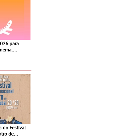
inema,
, oficinas,
 a família e
atro de