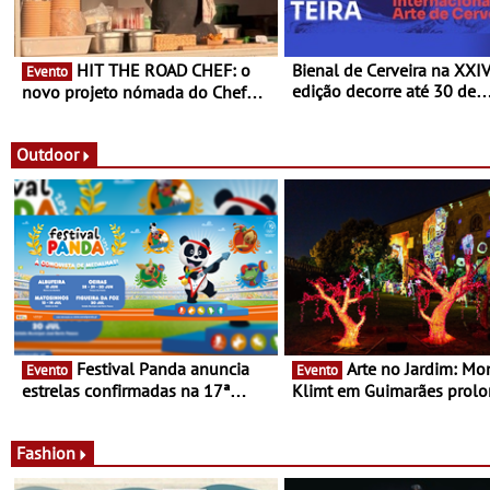
HIT THE ROAD CHEF: o
Bienal de Cerveira na XXI
Evento
edição decorre até 30 de
novo projeto nómada do Chef
dezembro - Afirmar a arte
Nuno Queiroz Ribeiro - Um novo
enquanto “Territórios sem
conceito gastronómico itinerante
Fronteira”
que percorre Portugal
Outdoor
Festival Panda anuncia
Arte no Jardim: Monet &
Evento
Evento
estrelas confirmadas na 17ª
Klimt em Guimarães prol
edição - Entre Junho e Julho pelo
até ao final de Setembro -
país
Experiência luminosa no j
do Museu de Alberto Sam
Fashion