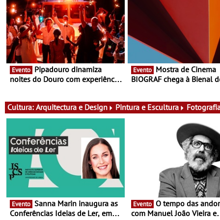
Pipadouro dinamiza
Mostra de Cinema
Evento
Evento
noites do Douro com experiência
BIOGRAF chega à Bienal d
exclusiva de vinho, gastronomia
Cerveira este verão -
e música
Documentário, ensaio fílm
práticas artísticas
Cultura:
Arquitectura e Design
Pintura e Escultura
Fotografi
Sanna Marin inaugura as
O tempo das andorinhas,
Evento
Evento
Conferências Ideias de Ler, em
com Manuel João Vieira e