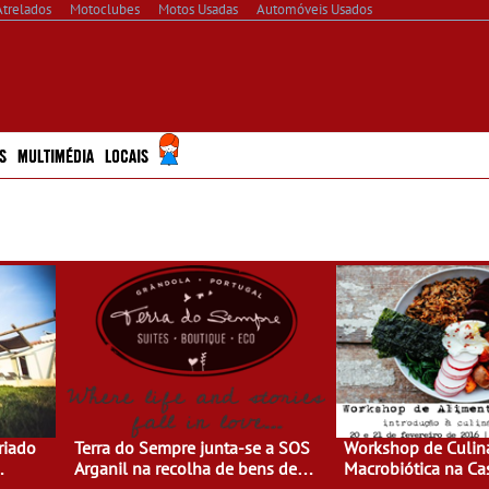
Atrelados
Motoclubes
Motos Usadas
Automóveis Usados
S
MULTIMÉDIA
LOCAIS
riado
Terra do Sempre junta-se a SOS
Workshop de Culiná
Arganil na recolha de bens de
Macrobiótica na Ca