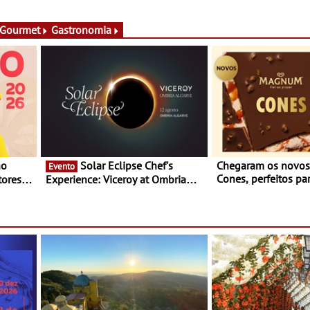
rto
Fundação Oriente - De 14 de
Setúbal – XXVIII Fe
ery a 3
Agosto a 13 de Dezembro
- Entre 20 e 29 de 
 Gourmet
Gastronomia
Solar Eclipse Chef's
Chegaram os novo
Evento
Cones, perfeitos pa
ores,
Experience: Viceroy at Ombria
verão
s dias
Algarve reúne chefs Michelin
para uma noite exclusiva