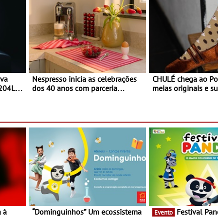
ova
Nespresso inicia as celebrações
CHULÉ chega ao Po
 204L
dos 40 anos com parceria
meias originais e su
exclusiva com a marca
marca portuguesa 
portuguesa Torres Novas -
espaço no ViaCatar
Edição limitada Nespresso x
Torres Novas
a à
“Dominguinhos” Um ecossistema
Festival Panda 2023
Evento