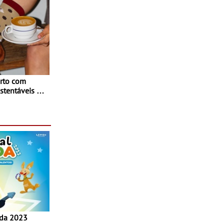
rto com
stentáveis - A
inaugurou um
ina Shopping