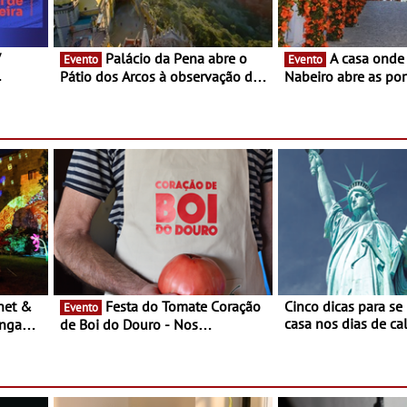
V
Palácio da Pena abre o
A casa onde nasceu Rui
Evento
Evento
Pátio dos Arcos à observação do
Nabeiro abre as por
eclipse solar
público nas Festas
Campo Maior - Fest
entre 8 e 16 de ago
Festa do Tomate Coração
Cinco dicas para se
Evento
casa nos dias de calor - Dim
ongada
de Boi do Douro - Nos
o desconforto
restaurantes da região Agosto é o
ardim
mês do Tomate
paio