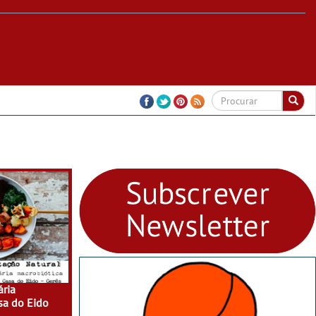
ria
sa do Eido