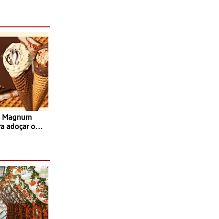
sta do Teatro
Agosto
s Magnum
ra adoçar o