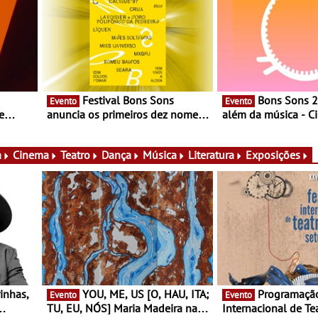
Festival Bons Sons
Bons Sons 2026 para
Evento
Evento
e
anuncia os primeiros dez nomes
além da música - C
do cartaz
conversas, percursos
ico e
atividades para toda
muito mais
a
Cinema
Teatro
Dança
Música
Literatura
Exposições
YOU, ME, US [O, HAU, ITA;
Programação do Festival
Evento
Evento
TU, EU, NÓS] Maria Madeira na
Internacional de Te