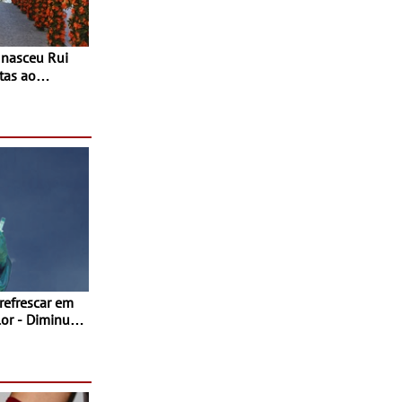
tas ao
 do Povo de
as decorrem
sto
 refrescar em
inuir