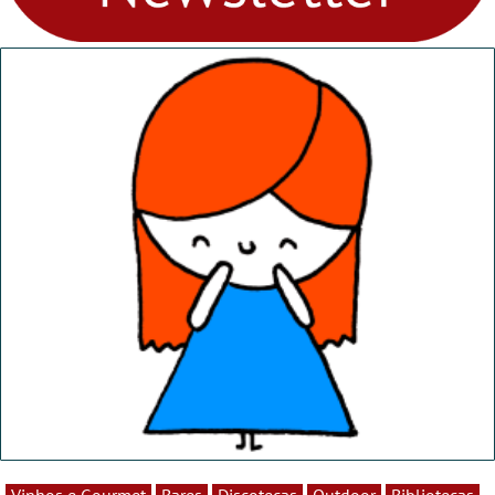
Vinhos e Gourmet
Bares
Discotecas
Outdoor
Bibliotecas