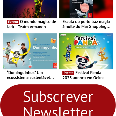
O mundo mágico de
Escola do porto traz magia
Evento
à noite do Mar Shopping
Jack - Teatro Armando
Matosinhos - No sábado,
Cortez até 24 de Março
29 de abril, às 21h00
“Dominguinhos” Um
Festival Panda
Evento
ecossistema sustentável
2023 arranca em Oeiras
para levares contigo aonde
fores - Atelier de Educação
Ambiental nos
“Dominguinhos” de 23 de
abril