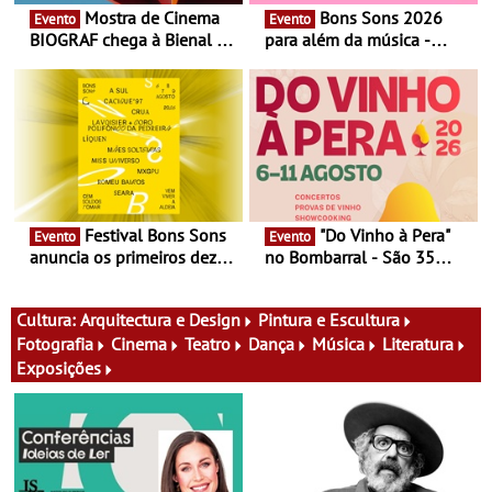
Mostra de Cinema
Bons Sons 2026
Evento
Evento
BIOGRAF chega à Bienal de
para além da música -
Cerveira este verão -
Cinema, conversas,
Documentário, ensaio
percursos, oficinas,
fílmico e práticas artísticas
atividades para toda a
família e muito mais
Festival Bons Sons
"Do Vinho à Pera"
Evento
Evento
anuncia os primeiros dez
no Bombarral - São 35
nomes do cartaz
produtores, 150 vinhos em
prova e seis dias de
experiências
Cultura:
Arquitectura e Design
Pintura e Escultura
Fotografia
Cinema
Teatro
Dança
Música
Literatura
Exposições