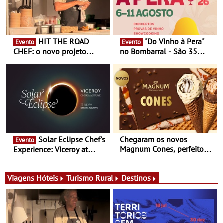
HIT THE ROAD
"Do Vinho à Pera"
Evento
Evento
CHEF: o novo projeto
no Bombarral - São 35
nómada do Chef Nuno
produtores, 150 vinhos em
Queiroz Ribeiro - Um novo
prova e seis dias de
conceito gastronómico
experiências
itinerante que percorre
Portugal
Solar Eclipse Chef's
Chegaram os novos
Evento
Magnum Cones, perfeitos
Experience: Viceroy at
para adoçar o verão
Ombria Algarve reúne chefs
Michelin para uma noite
exclusiva
Viagens
Hóteis
Turismo Rural
Destinos