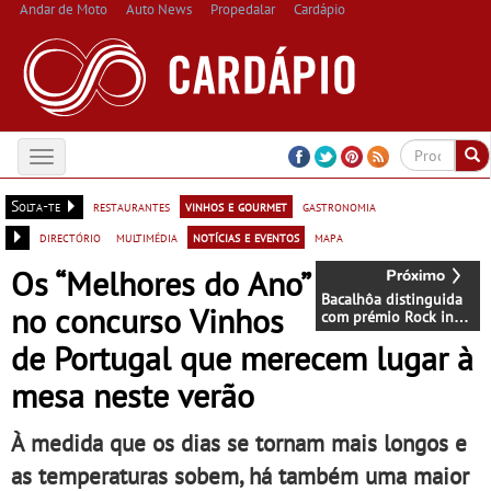
Andar de Moto
Auto News
Propedalar
Cardápio
Toggle
navigation
Solta-te
restaurantes
vinhos e gourmet
gastronomia
directório
multimédia
notícias e eventos
mapa
Os “Melhores do Ano”
Bacalhôa distinguida
no concurso Vinhos
com prémio Rock in
Rio atitude
de Portugal que merecem lugar à
sustentável
mesa neste verão
À medida que os dias se tornam mais longos e
as temperaturas sobem, há também uma maior