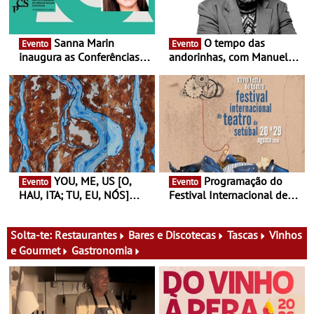
Sanna Marin
O tempo das
Evento
Evento
inaugura as Conferências
andorinhas, com Manuel
Ideias de Ler, em Lisboa -
João Vieira e Corações de
Antiga primeira-ministra da
Atum - Concerto
Finlândia é a convidada da
performance na MAAT
primeira edição do novo
Gallery a 3 de Setembro,
ciclo de debates dedicado
19:30
aos grandes temas do
nosso tempo
YOU, ME, US [O,
Programação do
Evento
Evento
HAU, ITA; TU, EU, NÓS]
Festival Internacional de
Maria Madeira na Fundação
Teatro de Setúbal – XXVIII
Oriente - De 14 de Agosto a
Festa do Teatro - Entre 20 e
13 de Dezembro
29 de Agosto
Solta-te:
Restaurantes
Bares e Discotecas
Tascas
Vinhos
e Gourmet
Gastronomia