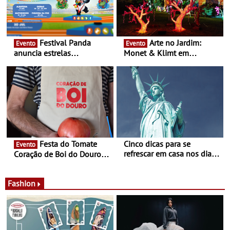
Festival Panda
Arte no Jardim:
Evento
Evento
anuncia estrelas
Monet & Klimt em
confirmadas na 17ª edição
Guimarães prolongada até
- Entre Junho e Julho pelo
ao final de Setembro -
país
Experiência luminosa no
jardim do Museu de
Alberto Sampaio
Festa do Tomate
Cinco dicas para se
Evento
refrescar em casa nos dias
Coração de Boi do Douro -
de calor - Diminuir o
Nos restaurantes da região
desconforto
Agosto é o mês do Tomate
Fashion