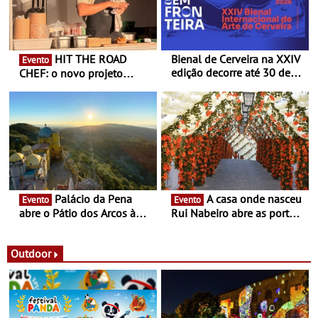
HIT THE ROAD
Bienal de Cerveira na XXIV
Evento
edição decorre até 30 de
CHEF: o novo projeto
dezembro - Afirmar a arte
nómada do Chef Nuno
enquanto “Territórios sem
Queiroz Ribeiro - Um novo
Fronteira”
conceito gastronómico
itinerante que percorre
Portugal
Palácio da Pena
A casa onde nasceu
Evento
Evento
abre o Pátio dos Arcos à
Rui Nabeiro abre as portas
observação do eclipse
ao público nas Festas do
solar
Povo de Campo Maior -
Festas decorrem entre 8 e
Outdoor
16 de agosto