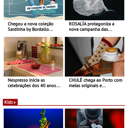
Chegou a nova coleção
ROSALÍA protagoniza a
Sardinha by Bordallo
nova campanha das
Pinheiro
sapatilhas 204L da New
Balance
Nespresso inicia as
CHULÉ chega ao Porto com
celebrações dos 40 anos
meias originais e
com parceria exclusiva com
sustentáveis - A marca
a marca portuguesa Torres
portuguesa inaugurou um
Novas - Edição limitada
espaço no ViaCatarina
Kids
Nespresso x Torres Novas
Shopping