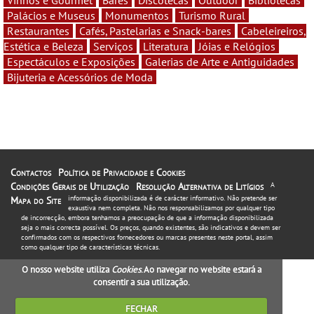
Palácios e Museus
Monumentos
Turismo Rural
Restaurantes
Cafés, Pastelarias e Snack-bares
Cabeleireiros,
Estética e Beleza
Serviços
Literatura
Jóias e Relógios
Espectáculos e Exposições
Galerias de Arte e Antiguidades
Bijuteria e Acessórios de Moda
Contactos
Política de Privacidade e Cookies
Condições Gerais de Utilização
Resolução Alternativa de Litígios
A
informação disponibilizada é de carácter informativo. Não pretende ser
Mapa do Site
exaustiva nem completa. Não nos responsabilizamos por qualquer tipo
de incorrecção, embora tenhamos a preocupação de que a informação disponibilizada
seja o mais correcta possível. Os preços, quando existentes, são indicativos e devem ser
confirmados com os respectivos fornecedores ou marcas presentes neste portal, assim
como qualquer tipo de características técnicas.
O nosso website utiliza
Cookies
. Ao navegar no website estará a
consentir a sua utilização.
FECHAR