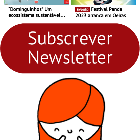
“Dominguinhos” Um
Festival Panda
Evento
ecossistema sustentável
2023 arranca em Oeiras
para levares contigo aonde
fores - Atelier de Educação
Ambiental nos
“Dominguinhos” de 23 de
abril