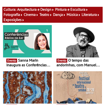
nomes do cartaz
ao Museu do Oriente - Nem
tudo se faz num clique. A
nova exposição do Museu
Cultura:
Arquitectura e Design
Pintura e Escultura
do Oriente prova-o
Fotografia
Cinema
Teatro
Dança
Música
Literatura
Exposições
Sanna Marin
O tempo das
Evento
Evento
inaugura as Conferências
andorinhas, com Manuel
Ideias de Ler, em Lisboa -
João Vieira e Corações de
Antiga primeira-ministra da
Atum - Concerto
Finlândia é a convidada da
performance na MAAT
primeira edição do novo
Gallery a 3 de Setembro,
ciclo de debates dedicado
19:30
aos grandes temas do
nosso tempo