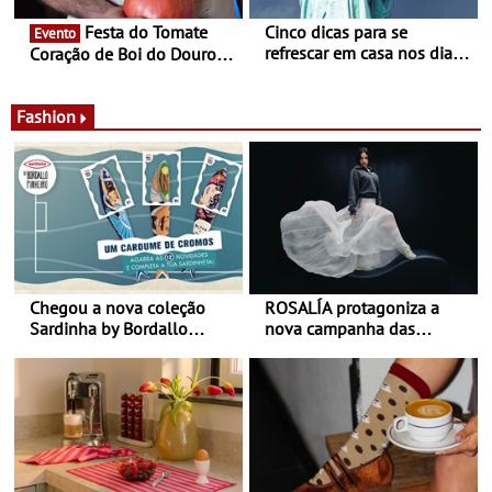
Festa do Tomate
Cinco dicas para se
Evento
refrescar em casa nos dias
Coração de Boi do Douro -
de calor - Diminuir o
Nos restaurantes da região
desconforto
Agosto é o mês do Tomate
Fashion
Chegou a nova coleção
ROSALÍA protagoniza a
Sardinha by Bordallo
nova campanha das
Pinheiro
sapatilhas 204L da New
Balance