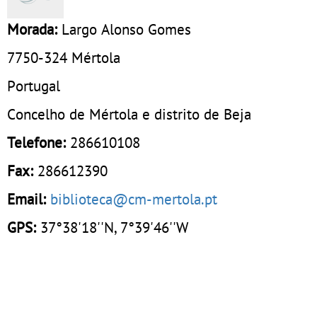
Morada:
Largo Alonso Gomes
7750-324
Mértola
Portugal
Concelho de Mértola e distrito de Beja
Telefone:
286610108
Fax:
286612390
Email:
biblioteca@cm-mertola.pt
GPS:
37°38'18''N, 7°39'46''W