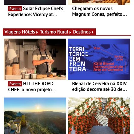
Solar Eclipse Chef's
Chegaram os novos
Evento
Magnum Cones, perfeitos
Experience: Viceroy at
para adoçar o verão
Ombria Algarve reúne chefs
Michelin para uma noite
exclusiva
Viagens
Hóteis
Turismo Rural
Destinos
HIT THE ROAD
Bienal de Cerveira na XXIV
Evento
edição decorre até 30 de
CHEF: o novo projeto
dezembro - Afirmar a arte
nómada do Chef Nuno
enquanto “Territórios sem
Queiroz Ribeiro - Um novo
Fronteira”
conceito gastronómico
itinerante que percorre
Portugal