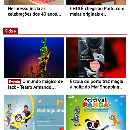
Nespresso inicia as
CHULÉ chega ao Porto com
celebrações dos 40 anos
meias originais e
com parceria exclusiva com
sustentáveis - A marca
a marca portuguesa Torres
portuguesa inaugurou um
Novas - Edição limitada
espaço no ViaCatarina
Kids
Nespresso x Torres Novas
Shopping
O mundo mágico de
Escola do porto traz magia
Evento
à noite do Mar Shopping
Jack - Teatro Armando
Matosinhos - No sábado,
Cortez até 24 de Março
29 de abril, às 21h00