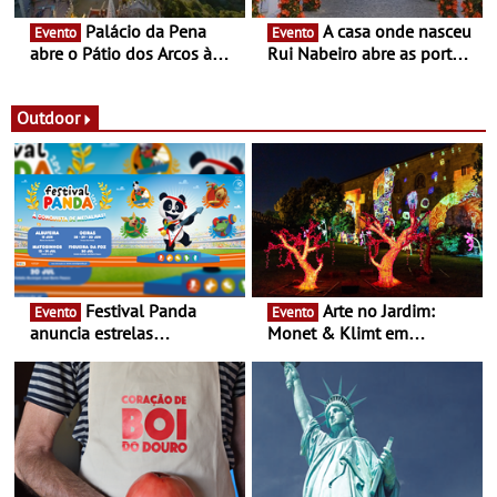
Palácio da Pena
A casa onde nasceu
Evento
Evento
abre o Pátio dos Arcos à
Rui Nabeiro abre as portas
observação do eclipse
ao público nas Festas do
solar
Povo de Campo Maior -
Festas decorrem entre 8 e
Outdoor
16 de agosto
Festival Panda
Arte no Jardim:
Evento
Evento
anuncia estrelas
Monet & Klimt em
confirmadas na 17ª edição
Guimarães prolongada até
- Entre Junho e Julho pelo
ao final de Setembro -
país
Experiência luminosa no
jardim do Museu de
Alberto Sampaio