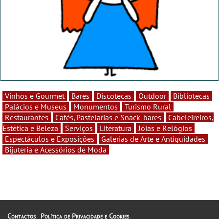
Vinhos e Gourmet
Bares
Discotecas
Outdoor
Bibliotecas
Palácios e Museus
Monumentos
Turismo Rural
Restaurantes
Cafés, Pastelarias e Snack-bares
Cabeleireiros,
Estética e Beleza
Serviços
Literatura
Jóias e Relógios
Espectáculos e Exposições
Galerias de Arte e Antiguidades
Bijuteria e Acessórios de Moda
Contactos
Política de Privacidade e Cookies