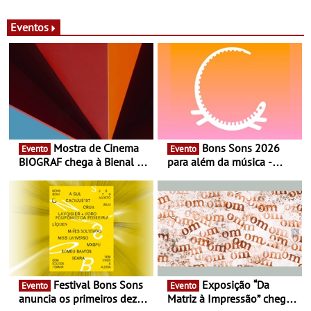
Eventos
Mostra de Cinema
Bons Sons 2026
Evento
Evento
BIOGRAF chega à Bienal de
para além da música -
Cerveira este verão -
Cinema, conversas,
Documentário, ensaio
percursos, oficinas,
fílmico e práticas artísticas
atividades para toda a
família e muito mais
Festival Bons Sons
Exposição “Da
Evento
Evento
anuncia os primeiros dez
Matriz à Impressão” chega