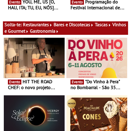
YOU, ME, US [O,
Programação do
Evento
Evento
HAU, ITA; TU, EU, NÓS]
Festival Internacional de
Maria Madeira na Fundação
Teatro de Setúbal – XXVIII
Oriente - De 14 de Agosto a
Festa do Teatro - Entre 20 e
13 de Dezembro
29 de Agosto
Solta-te:
Restaurantes
Bares e Discotecas
Tascas
Vinhos
e Gourmet
Gastronomia
HIT THE ROAD
"Do Vinho à Pera"
Evento
Evento
CHEF: o novo projeto
no Bombarral - São 35
nómada do Chef Nuno
produtores, 150 vinhos em
Queiroz Ribeiro - Um novo
prova e seis dias de
conceito gastronómico
experiências
itinerante que percorre
Portugal