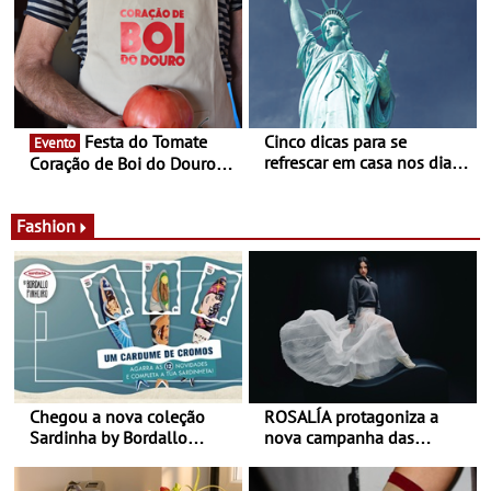
país
Experiência luminosa no
jardim do Museu de
Alberto Sampaio
Festa do Tomate
Cinco dicas para se
Evento
refrescar em casa nos dias
Coração de Boi do Douro -
de calor - Diminuir o
Nos restaurantes da região
desconforto
Agosto é o mês do Tomate
Fashion
Chegou a nova coleção
ROSALÍA protagoniza a
Sardinha by Bordallo
nova campanha das
Pinheiro
sapatilhas 204L da New
Balance