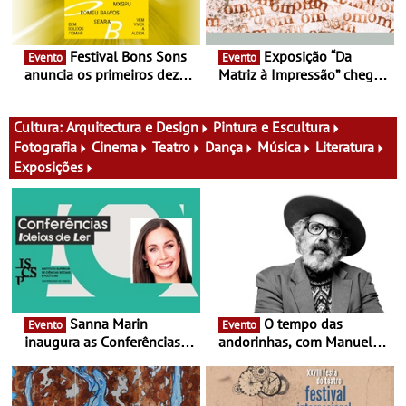
Festival Bons Sons
Exposição “Da
Evento
Evento
anuncia os primeiros dez
Matriz à Impressão” chega
nomes do cartaz
ao Museu do Oriente - Nem
tudo se faz num clique. A
nova exposição do Museu
Cultura:
Arquitectura e Design
Pintura e Escultura
do Oriente prova-o
Fotografia
Cinema
Teatro
Dança
Música
Literatura
Exposições
Sanna Marin
O tempo das
Evento
Evento
inaugura as Conferências
andorinhas, com Manuel
Ideias de Ler, em Lisboa -
João Vieira e Corações de
Antiga primeira-ministra da
Atum - Concerto
Finlândia é a convidada da
performance na MAAT