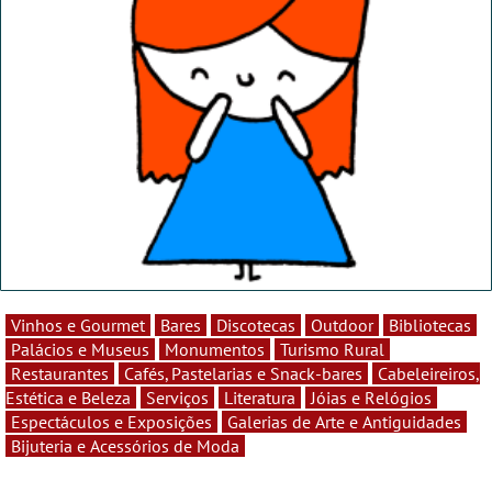
Vinhos e Gourmet
Bares
Discotecas
Outdoor
Bibliotecas
Palácios e Museus
Monumentos
Turismo Rural
Restaurantes
Cafés, Pastelarias e Snack-bares
Cabeleireiros,
Estética e Beleza
Serviços
Literatura
Jóias e Relógios
Espectáculos e Exposições
Galerias de Arte e Antiguidades
Bijuteria e Acessórios de Moda