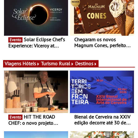
conceito gastronómico
experiências
itinerante que percorre
Portugal
Solar Eclipse Chef's
Chegaram os novos
Evento
Magnum Cones, perfeitos
Experience: Viceroy at
para adoçar o verão
Ombria Algarve reúne chefs
Michelin para uma noite
exclusiva
Viagens
Hóteis
Turismo Rural
Destinos
HIT THE ROAD
Bienal de Cerveira na XXIV
Evento
edição decorre até 30 de
CHEF: o novo projeto
dezembro - Afirmar a arte
nómada do Chef Nuno
enquanto “Territórios sem
Queiroz Ribeiro - Um novo