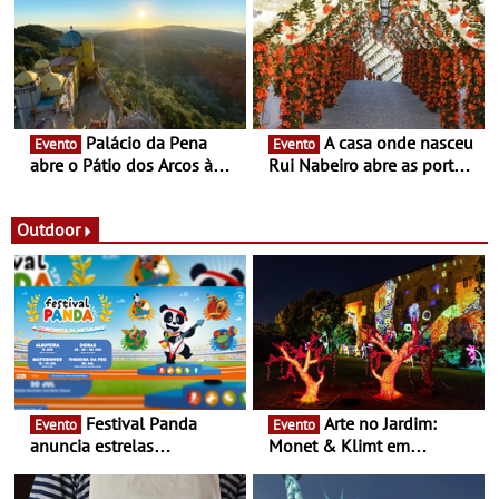
Fronteira”
conceito gastronómico
itinerante que percorre
Portugal
Palácio da Pena
A casa onde nasceu
Evento
Evento
abre o Pátio dos Arcos à
Rui Nabeiro abre as portas
observação do eclipse
ao público nas Festas do
solar
Povo de Campo Maior -
Festas decorrem entre 8 e
Outdoor
16 de agosto
Festival Panda
Arte no Jardim:
Evento
Evento
anuncia estrelas
Monet & Klimt em
confirmadas na 17ª edição
Guimarães prolongada até
- Entre Junho e Julho pelo
ao final de Setembro -