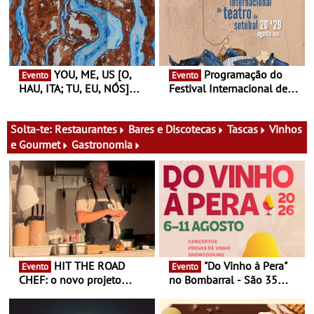
primeira edição do novo
Gallery a 3 de Setembro,
ciclo de debates dedicado
19:30
aos grandes temas do
nosso tempo
YOU, ME, US [O,
Programação do
Evento
Evento
HAU, ITA; TU, EU, NÓS]
Festival Internacional de
Maria Madeira na Fundação
Teatro de Setúbal – XXVIII
Oriente - De 14 de Agosto a
Festa do Teatro - Entre 20 e
13 de Dezembro
29 de Agosto
Solta-te:
Restaurantes
Bares e Discotecas
Tascas
Vinhos
e Gourmet
Gastronomia
HIT THE ROAD
"Do Vinho à Pera"
Evento
Evento
CHEF: o novo projeto
no Bombarral - São 35
nómada do Chef Nuno
produtores, 150 vinhos em
Queiroz Ribeiro - Um novo
prova e seis dias de