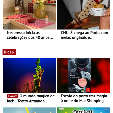
Nespresso inicia as
CHULÉ chega ao Porto com
celebrações dos 40 anos
meias originais e
com parceria exclusiva com
sustentáveis - A marca
a marca portuguesa Torres
portuguesa inaugurou um
Novas - Edição limitada
espaço no ViaCatarina
Kids
Nespresso x Torres Novas
Shopping
O mundo mágico de
Escola do porto traz magia
Evento
à noite do Mar Shopping
Jack - Teatro Armando
Matosinhos - No sábado,
Cortez até 24 de Março
29 de abril, às 21h00