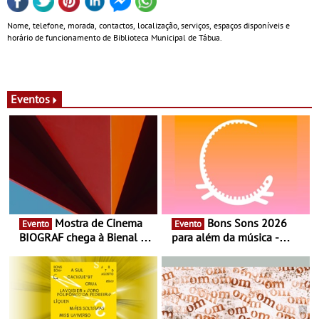
Nome, telefone, morada, contactos, localização, serviços, espaços disponíveis e
horário de funcionamento de Biblioteca Municipal de Tábua.
Eventos
Mostra de Cinema
Bons Sons 2026
Evento
Evento
BIOGRAF chega à Bienal de
para além da música -
Cerveira este verão -
Cinema, conversas,
Documentário, ensaio
percursos, oficinas,
fílmico e práticas artísticas
atividades para toda a
família e muito mais