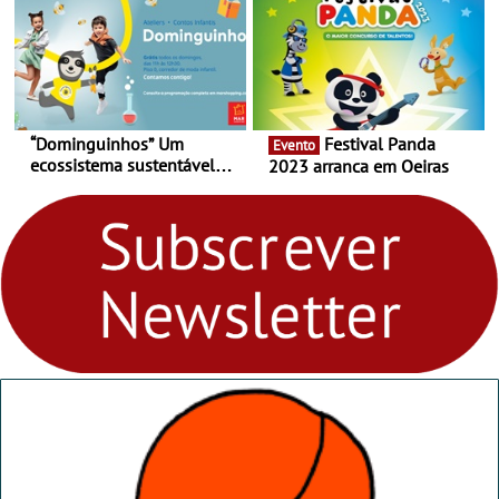
“Dominguinhos” Um
Festival Panda
Evento
ecossistema sustentável
2023 arranca em Oeiras
para levares contigo aonde
fores - Atelier de Educação
Ambiental nos
“Dominguinhos” de 23 de
abril