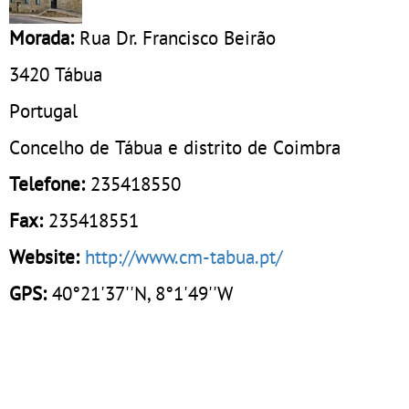
Morada:
Rua Dr. Francisco Beirão
3420
Tábua
Portugal
Concelho de Tábua e distrito de Coimbra
Telefone:
235418550
Fax:
235418551
Website:
http://www.cm-tabua.pt/
GPS:
40°21'37''N, 8°1'49''W