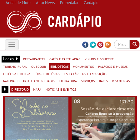
Andar de Moto
Auto News
Propedalar
Cardápio
Toggle
navigation
Locais
restaurantes
cafés e pastelarias
vinhos e gourmet
turismo rural
outdoor
bibliotecas
monumentos
palácios e museus
estética e beleza
jóias e relógios
espectáculos e exposições
galerias de arte e antiguidades
literatura
serviços
bares
discotecas
directório
mapa
notícias e eventos