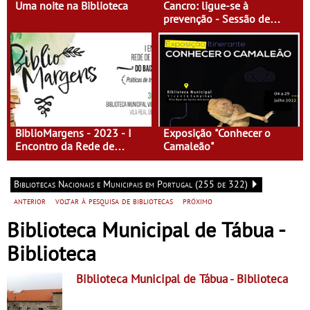
Uma noite na Biblioteca
Cancro: ligue-se à
prevenção - Sessão de
Esclarecimento
BiblioMargens - 2023 - I
Exposição "Conhecer o
Encontro da Rede de
Camaleão"
Bibliotecas do Baixo
Guadiana
Bibliotecas Nacionais e Municipais em Portugal (255 de 322)
anterior
voltar à pesquisa de bibliotecas
próximo
Biblioteca Municipal de Tábua -
Biblioteca
Biblioteca Municipal de Tábua
- Biblioteca