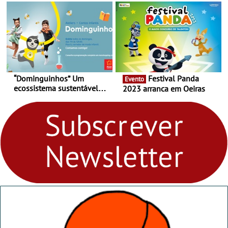
29 de abril, às 21h00
“Dominguinhos” Um
Festival Panda
Evento
ecossistema sustentável
2023 arranca em Oeiras
para levares contigo aonde
fores - Atelier de Educação
Ambiental nos
“Dominguinhos” de 23 de
abril