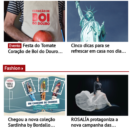
- Entre Junho e Julho pelo
ao final de Setembro -
país
Experiência luminosa no
jardim do Museu de
Alberto Sampaio
Festa do Tomate
Cinco dicas para se
Evento
refrescar em casa nos dias
Coração de Boi do Douro -
de calor - Diminuir o
Nos restaurantes da região
desconforto
Agosto é o mês do Tomate
Fashion
Chegou a nova coleção
ROSALÍA protagoniza a
Sardinha by Bordallo
nova campanha das
Pinheiro
sapatilhas 204L da New