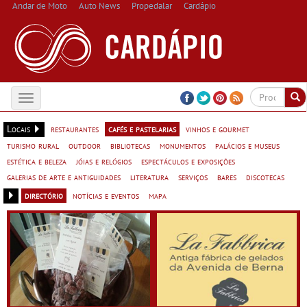
Andar de Moto
Auto News
Propedalar
Cardápio
Toggle
navigation
Locais
restaurantes
cafés e pastelarias
vinhos e gourmet
turismo rural
outdoor
bibliotecas
monumentos
palácios e museus
estética e beleza
jóias e relógios
espectáculos e exposições
galerias de arte e antiguidades
literatura
serviços
bares
discotecas
directório
notícias e eventos
mapa