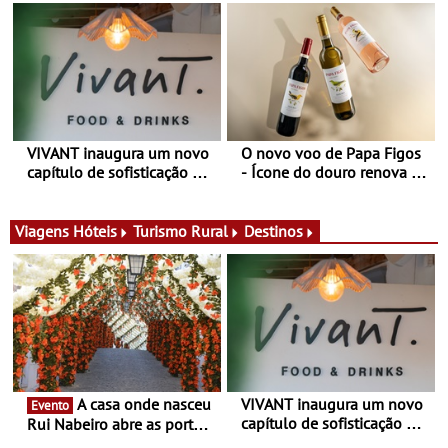
estações
VIVANT inaugura um novo
O novo voo de Papa Figos
capítulo de sofisticação no
- Ícone do douro renova a
Algarve - Sob nova
imagem e afirma a
gerência, o Vivant reabre
identidade de uma marca
na Quinta do Lago com
líder
Viagens
Hóteis
Turismo Rural
Destinos
uma experiência que une
gastronomia mediterrânica,
cocktails de assinatura e
música
A casa onde nasceu
VIVANT inaugura um novo
Evento
capítulo de sofisticação no
Rui Nabeiro abre as portas
Algarve - Sob nova
ao público nas Festas do