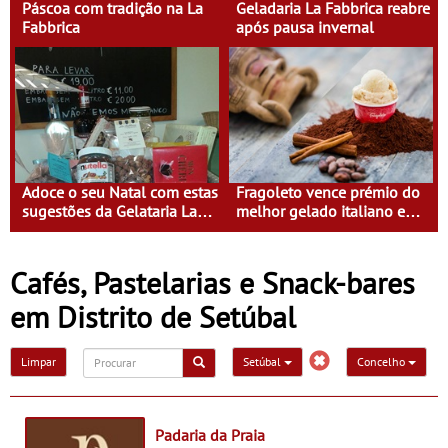
Páscoa com tradição na La
Geladaria La Fabbrica reabre
Fabbrica
após pausa invernal
Adoce o seu Natal com estas
Fragoleto vence prémio do
sugestões da Gelataria La
melhor gelado italiano em
Fabricca
Portugal
Cafés, Pastelarias e Snack-bares
em Distrito de Setúbal
Limpar
Setúbal
Concelho
Padaria da Praia