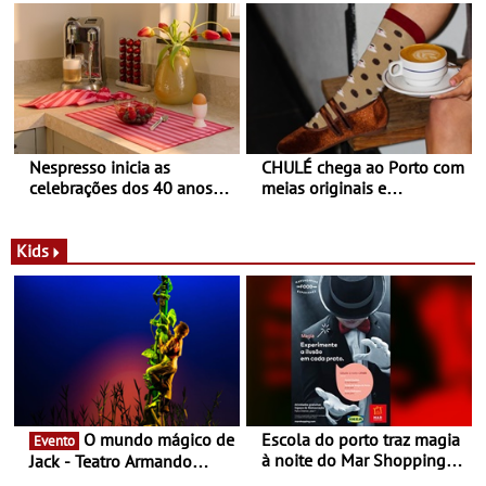
Balance
Nespresso inicia as
CHULÉ chega ao Porto com
celebrações dos 40 anos
meias originais e
com parceria exclusiva com
sustentáveis - A marca
a marca portuguesa Torres
portuguesa inaugurou um
Novas - Edição limitada
espaço no ViaCatarina
Kids
Nespresso x Torres Novas
Shopping
O mundo mágico de
Escola do porto traz magia
Evento
à noite do Mar Shopping
Jack - Teatro Armando
Matosinhos - No sábado,
Cortez até 24 de Março