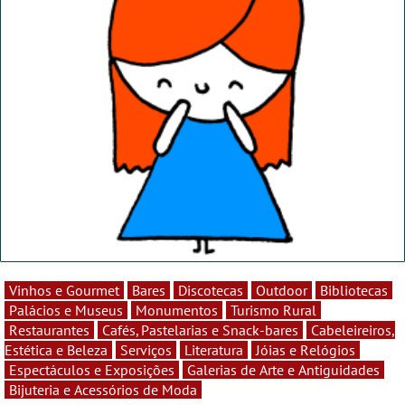
Vinhos e Gourmet
Bares
Discotecas
Outdoor
Bibliotecas
Palácios e Museus
Monumentos
Turismo Rural
Restaurantes
Cafés, Pastelarias e Snack-bares
Cabeleireiros,
Estética e Beleza
Serviços
Literatura
Jóias e Relógios
Espectáculos e Exposições
Galerias de Arte e Antiguidades
Bijuteria e Acessórios de Moda