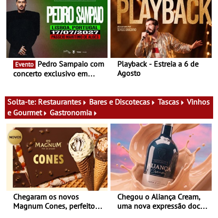
Pedro Sampaio com
Playback - Estreia a 6 de
Evento
Agosto
concerto exclusivo em
2027 em Portugal
Solta-te:
Restaurantes
Bares e Discotecas
Tascas
Vinhos
e Gourmet
Gastronomia
Chegaram os novos
Chegou o Aliança Cream,
Magnum Cones, perfeitos
uma nova expressão doce
para adoçar o verão
e suave, para viver todas as