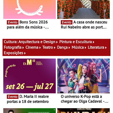
Bons Sons 2026
A casa onde nasceu
Evento
Evento
para além da música -
Rui Nabeiro abre as portas
Cinema, conversas,
ao público nas Festas do
percursos, oficinas,
Povo de Campo Maior -
atividades para toda a
Festas decorrem entre 8 e
Cultura:
Arquitectura e Design
Pintura e Escultura
família e muito mais
16 de agosto
Fotografia
Cinema
Teatro
Dança
Música
Literatura
Exposições
D. Maria II reabre
O universo K-Pop está a
Evento
chegar ao Olga Cadaval - A
portas a 18 de setembro
6 de setembro, às 15h00