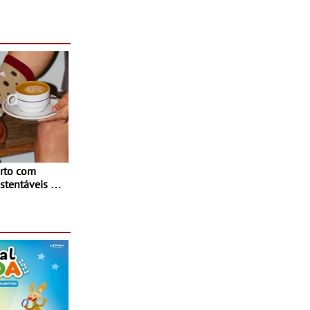
rto com
stentáveis - A
inaugurou um
ina Shopping