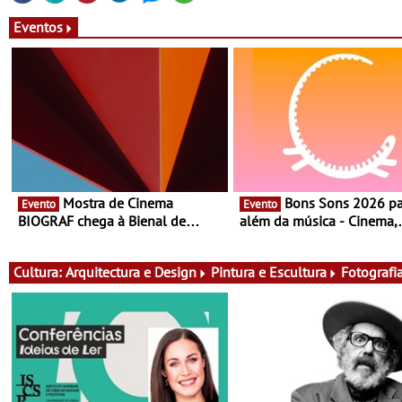
Eventos
Mostra de Cinema
Bons Sons 2026 para
Evento
Evento
BIOGRAF chega à Bienal de
além da música - Cinema,
Cerveira este verão -
conversas, percursos, ofici
Documentário, ensaio fílmico e
atividades para toda a famí
práticas artísticas
muito mais
Cultura:
Arquitectura e Design
Pintura e Escultura
Fotografi