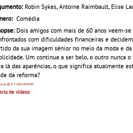
gumento:
Robin Sykes, Antoine Raimbault, Elise La
nero:
Comédia
nopse:
Dois amigos com mais de 60 anos veem-se
nfrontados com dificuldades financeiras e decidem 
rtido da sua imagem sénior no meio da moda e da
blicidade. Um continua a ser belo, o outro nunca o 
ra lá das aparências, o que significa atualmente es
ade da reforma?
pio.pt
@ 8-7-2024
08:05:00
eria de videos