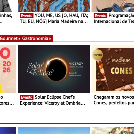
YOU, ME, US [O, HAU, ITA;
Programação do Festival
Evento
Evento
TU, EU, NÓS] Maria Madeira na
Internacional de Te
rto
Fundação Oriente - De 14 de
Setúbal – XXVIII Fe
ery a 3
Agosto a 13 de Dezembro
- Entre 20 e 29 de 
 Gourmet
Gastronomia
Solar Eclipse Chef's
Chegaram os novo
Evento
Cones, perfeitos pa
ores,
Experience: Viceroy at Ombria
verão
s dias
Algarve reúne chefs Michelin
para uma noite exclusiva