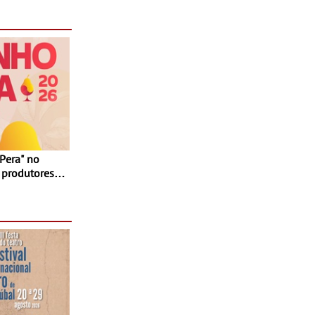
 produtores,
 e seis dias