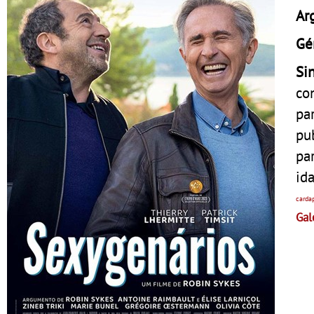
Ar
Gé
Si
co
pa
pu
pa
id
carda
Gal