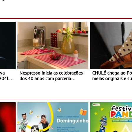
o desconforto
restaurantes da região Agosto é o
ardim
mês do Tomate
paio
ova
Nespresso inicia as celebrações
CHULÉ chega ao Po
 204L
dos 40 anos com parceria
meias originais e su
exclusiva com a marca
marca portuguesa 
portuguesa Torres Novas -
espaço no ViaCatar
Edição limitada Nespresso x
Torres Novas