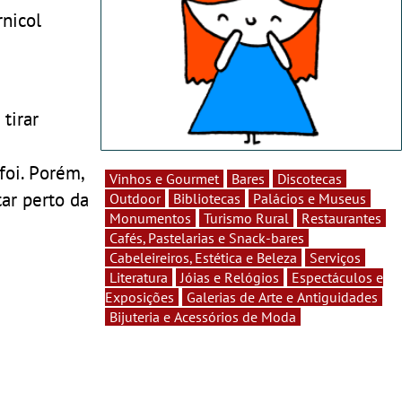
rnicol
tirar
foi. Porém,
Vinhos e Gourmet
Bares
Discotecas
tar perto da
Outdoor
Bibliotecas
Palácios e Museus
Monumentos
Turismo Rural
Restaurantes
Cafés, Pastelarias e Snack-bares
Cabeleireiros, Estética e Beleza
Serviços
Literatura
Jóias e Relógios
Espectáculos e
Exposições
Galerias de Arte e Antiguidades
Bijuteria e Acessórios de Moda