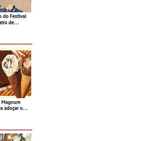
atro de
sta do Teatro
Agosto
s Magnum
ra adoçar o