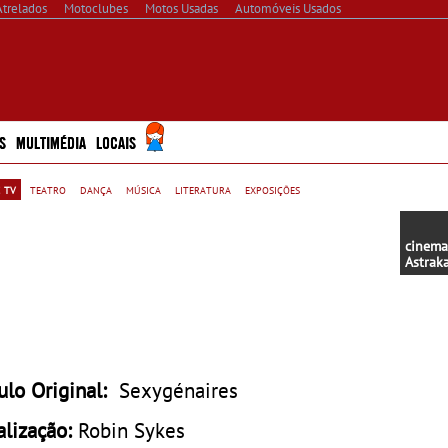
Atrelados
Motoclubes
Motos Usadas
Automóveis Usados
S
MULTIMÉDIA
LOCAIS
 tv
teatro
dança
música
literatura
exposições
cinema
Astrak
Estreia
tulo Original:
Sexygénaires
alização:
Robin Sykes