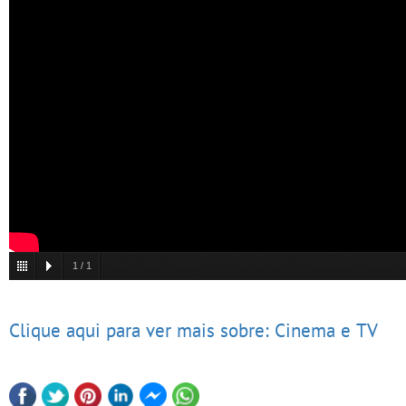
1
/
1
Clique aqui para ver mais sobre: Cinema e TV