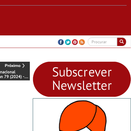
nacional
an 79 (2024) -
 a 11 de Julho