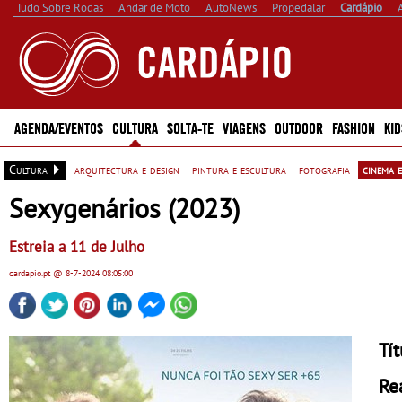
Tudo Sobre Rodas
Andar de Moto
AutoNews
Propedalar
Cardápio
AGENDA/EVENTOS
CULTURA
SOLTA-TE
VIAGENS
OUTDOOR
FASHION
KID
Cultura
arquitectura e design
pintura e escultura
fotografia
cinema e
Sexygenários (2023)
Estreia a 11 de Julho
cardapio.pt
@ 8-7-2024
08:05:00
Tí
Re