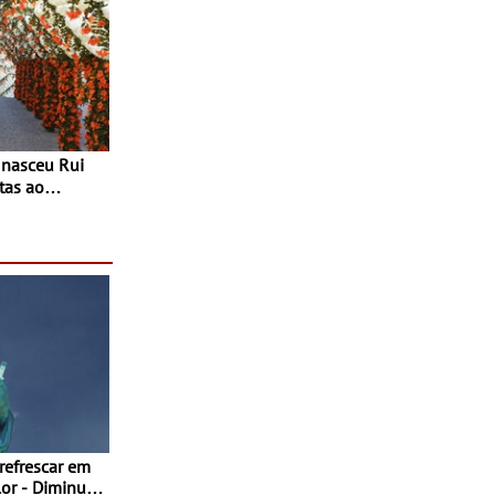
tas ao
 do Povo de
as decorrem
sto
 refrescar em
inuir