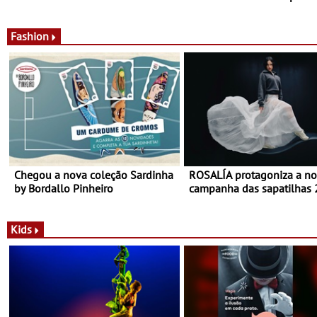
edição - Entre Junho e Julho pelo
até ao final de Setembro -
país
Experiência luminosa no j
do Museu de Alberto Sam
Fashion
Chegou a nova coleção Sardinha
ROSALÍA protagoniza a n
by Bordallo Pinheiro
campanha das sapatilhas
da New Balance
Kids