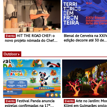
HIT THE ROAD CHEF: o
Bienal de Cerveira na XXI
Evento
edição decorre até 30 de
novo projeto nómada do Chef
dezembro - Afirmar a arte
Nuno Queiroz Ribeiro - Um novo
enquanto “Territórios sem
conceito gastronómico itinerante
Fronteira”
que percorre Portugal
Outdoor
Festival Panda anuncia
Arte no Jardim: Monet &
Evento
Evento
estrelas confirmadas na 17ª
Klimt em Guimarães prol