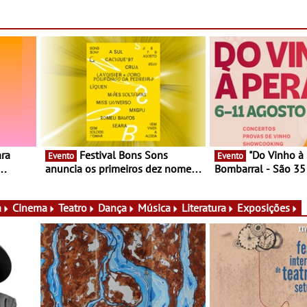
Festival Bons Sons
"Do Vinho à Pera" no
Evento
Evento
anuncia os primeiros dez nomes
Bombarral - São 35
nas,
do cartaz
150 vinhos em prova
lia e
de experiências
a
Cinema
Teatro
Dança
Música
Literatura
Exposições