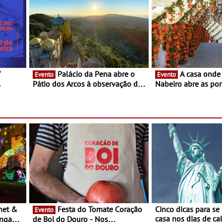
V
Palácio da Pena abre o
A casa onde nasceu Rui
Evento
Evento
Pátio dos Arcos à observação do
Nabeiro abre as por
eclipse solar
público nas Festas
Campo Maior - Fest
entre 8 e 16 de ago
Festa do Tomate Coração
Cinco dicas para se
Evento
casa nos dias de calor - Dim
ongada
de Boi do Douro - Nos