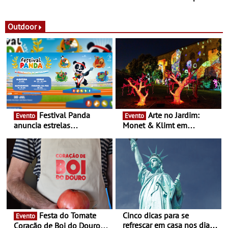
observação do eclipse
ao público nas Festas do
solar
Povo de Campo Maior -
Festas decorrem entre 8 e
Outdoor
16 de agosto
Festival Panda
Arte no Jardim:
Evento
Evento
anuncia estrelas
Monet & Klimt em
confirmadas na 17ª edição
Guimarães prolongada até
- Entre Junho e Julho pelo
ao final de Setembro -
país
Experiência luminosa no
jardim do Museu de
Alberto Sampaio
Festa do Tomate
Cinco dicas para se
Evento
refrescar em casa nos dias
Coração de Boi do Douro -