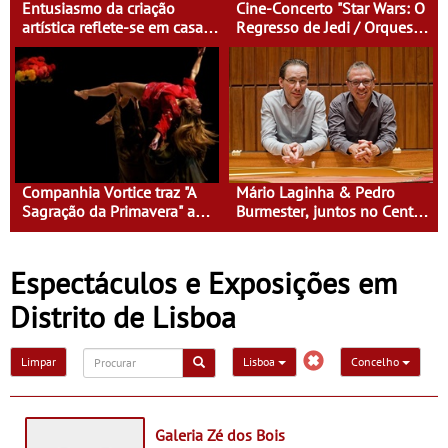
Entusiasmo da criação
Cine-Concerto "Star Wars: O
artística reflete-se em casas
Regresso de Jedi / Orquestra
culturais de Guimarães para
Gulbenkian"
ligar público e artistas
Companhia Vortice traz "A
Mário Laginha & Pedro
Sagração da Primavera" ao
Burmester, juntos no Centro
Olga Cadaval
Cultural Vila Flor em
Guimarães
Espectáculos e Exposições em
Distrito de Lisboa
Limpar
Lisboa
Concelho
Galeria Zé dos Bois