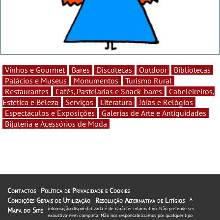
Vinhos e Gourmet
Bares
Discotecas
Outdoor
Bibliotecas
Palácios e Museus
Monumentos
Turismo Rural
Restaurantes
Cafés, Pastelarias e Snack-bares
Cabeleireiros,
Estética e Beleza
Serviços
Literatura
Jóias e Relógios
Espectáculos e Exposições
Galerias de Arte e Antiguidades
Bijuteria e Acessórios de Moda
Contactos
Política de Privacidade e Cookies
Condições Gerais de Utilização
Resolução Alternativa de Litígios
A
informação disponibilizada é de carácter informativo. Não pretende ser
Mapa do Site
exaustiva nem completa. Não nos responsabilizamos por qualquer tipo