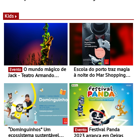
com parceria exclusiva com
sustentáveis - A marca
a marca portuguesa Torres
portuguesa inaugurou um
Novas - Edição limitada
espaço no ViaCatarina
Kids
Nespresso x Torres Novas
Shopping
O mundo mágico de
Escola do porto traz magia
Evento
à noite do Mar Shopping
Jack - Teatro Armando
Matosinhos - No sábado,
Cortez até 24 de Março
29 de abril, às 21h00
“Dominguinhos” Um
Festival Panda
Evento
ecossistema sustentável
2023 arranca em Oeiras