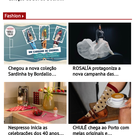
de calor - Diminuir o
Nos restaurantes da região
desconforto
Agosto é o mês do Tomate
Fashion
Chegou a nova coleção
ROSALÍA protagoniza a
Sardinha by Bordallo
nova campanha das
Pinheiro
sapatilhas 204L da New
Balance
Nespresso inicia as
CHULÉ chega ao Porto com
celebrações dos 40 anos
meias originais e