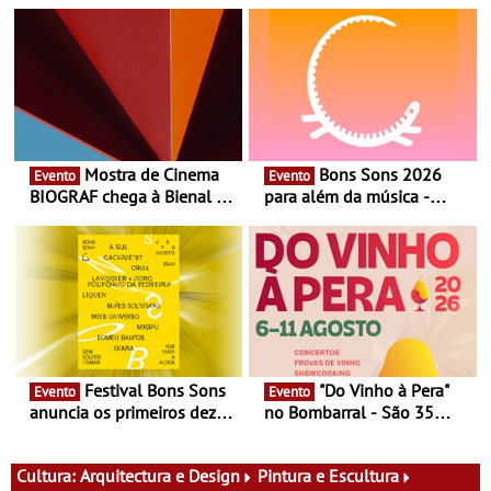
Mostra de Cinema
Bons Sons 2026
Evento
Evento
BIOGRAF chega à Bienal de
para além da música -
Cerveira este verão -
Cinema, conversas,
Documentário, ensaio
percursos, oficinas,
fílmico e práticas artísticas
atividades para toda a
família e muito mais
Festival Bons Sons
"Do Vinho à Pera"
Evento
Evento
anuncia os primeiros dez
no Bombarral - São 35
nomes do cartaz
produtores, 150 vinhos em
prova e seis dias de
experiências
Cultura:
Arquitectura e Design
Pintura e Escultura