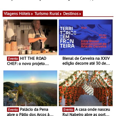
para adoçar o verão
Ombria Algarve reúne chefs
Michelin para uma noite
exclusiva
Viagens
Hóteis
Turismo Rural
Destinos
HIT THE ROAD
Bienal de Cerveira na XXIV
Evento
edição decorre até 30 de
CHEF: o novo projeto
dezembro - Afirmar a arte
nómada do Chef Nuno
enquanto “Territórios sem
Queiroz Ribeiro - Um novo
Fronteira”
conceito gastronómico
itinerante que percorre
Portugal
Palácio da Pena
A casa onde nasceu
Evento
Evento
abre o Pátio dos Arcos à
Rui Nabeiro abre as portas