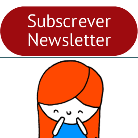
para levares contigo aonde
fores - Atelier de Educação
Ambiental nos
“Dominguinhos” de 23 de
abril