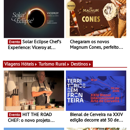
Queiroz Ribeiro - Um novo
prova e seis dias de
conceito gastronómico
experiências
itinerante que percorre
Portugal
Solar Eclipse Chef's
Chegaram os novos
Evento
Magnum Cones, perfeitos
Experience: Viceroy at
para adoçar o verão
Ombria Algarve reúne chefs
Michelin para uma noite
exclusiva
Viagens
Hóteis
Turismo Rural
Destinos
HIT THE ROAD
Bienal de Cerveira na XXIV
Evento
edição decorre até 30 de
CHEF: o novo projeto
dezembro - Afirmar a arte
nómada do Chef Nuno