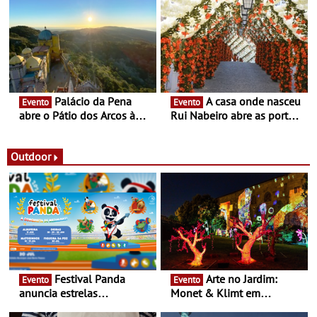
enquanto “Territórios sem
Queiroz Ribeiro - Um novo
Fronteira”
conceito gastronómico
itinerante que percorre
Portugal
Palácio da Pena
A casa onde nasceu
Evento
Evento
abre o Pátio dos Arcos à
Rui Nabeiro abre as portas
observação do eclipse
ao público nas Festas do
solar
Povo de Campo Maior -
Festas decorrem entre 8 e
Outdoor
16 de agosto
Festival Panda
Arte no Jardim:
Evento
Evento
anuncia estrelas
Monet & Klimt em
confirmadas na 17ª edição
Guimarães prolongada até