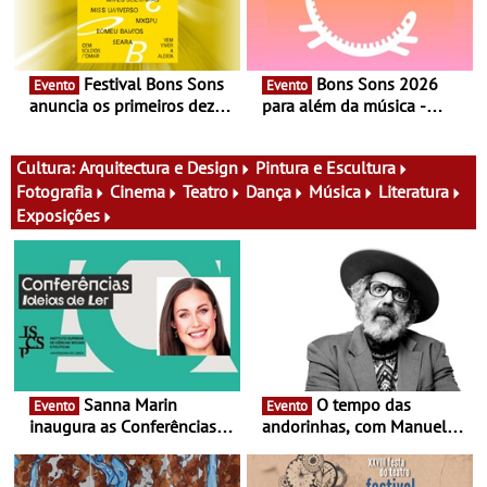
Festival Bons Sons
Bons Sons 2026
Evento
Evento
anuncia os primeiros dez
para além da música -
nomes do cartaz
Cinema, conversas,
percursos, oficinas,
atividades para toda a
Cultura:
Arquitectura e Design
Pintura e Escultura
família e muito mais
Fotografia
Cinema
Teatro
Dança
Música
Literatura
Exposições
Sanna Marin
O tempo das
Evento
Evento
inaugura as Conferências
andorinhas, com Manuel
Ideias de Ler, em Lisboa -
João Vieira e Corações de
Antiga primeira-ministra da
Atum - Concerto