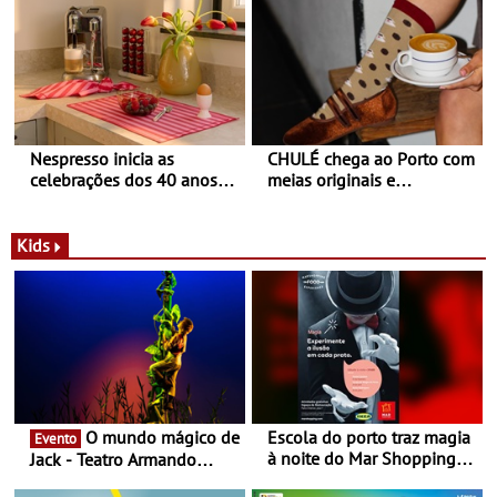
Balance
Nespresso inicia as
CHULÉ chega ao Porto com
celebrações dos 40 anos
meias originais e
com parceria exclusiva com
sustentáveis - A marca
a marca portuguesa Torres
portuguesa inaugurou um
Novas - Edição limitada
espaço no ViaCatarina
Kids
Nespresso x Torres Novas
Shopping
O mundo mágico de
Escola do porto traz magia
Evento
à noite do Mar Shopping
Jack - Teatro Armando
Matosinhos - No sábado,
Cortez até 24 de Março