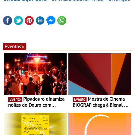
Eventos
Pipadouro dinamiza
Mostra de Cinema
Evento
Evento
noites do Douro com
BIOGRAF chega à Bienal de
experiência exclusiva de
Cerveira este verão -
vinho, gastronomia e
Documentário, ensaio
música
fílmico e práticas artísticas