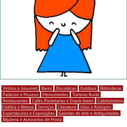
Vinhos e Gourmet
Bares
Discotecas
Outdoor
Bibliotecas
Palácios e Museus
Monumentos
Turismo Rural
Restaurantes
Cafés, Pastelarias e Snack-bares
Cabeleireiros,
Estética e Beleza
Serviços
Literatura
Jóias e Relógios
Espectáculos e Exposições
Galerias de Arte e Antiguidades
Bijuteria e Acessórios de Moda