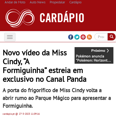
Andar de Moto
Auto News
Propedalar
Cardápio
Toggle
navigation
Novo vídeo da Miss
Pokémon anuncia
Cindy, “A
"Pokémon: Horizontes"
como o título oficial
Formiguinha” estreia em
da próxima série
animada
exclusivo no Canal Panda
A porta do frigorífico de Miss Cindy volta a
abrir rumo ao Parque Mágico para apresentar a
Formiguinha.
cardapio.pt
@ 27-3-2023
11:09:16