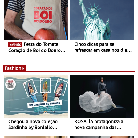
- Entre Junho e Julho pelo
ao final de Setembro -
país
Experiência luminosa no
jardim do Museu de
Alberto Sampaio
Festa do Tomate
Cinco dicas para se
Evento
refrescar em casa nos dias
Coração de Boi do Douro -
de calor - Diminuir o
Nos restaurantes da região
desconforto
Agosto é o mês do Tomate
Fashion
Chegou a nova coleção
ROSALÍA protagoniza a
Sardinha by Bordallo
nova campanha das
Pinheiro
sapatilhas 204L da New