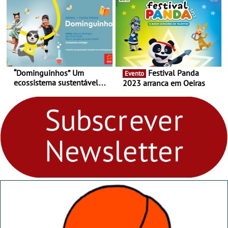
29 de abril, às 21h00
“Dominguinhos” Um
Festival Panda
Evento
ecossistema sustentável
2023 arranca em Oeiras
para levares contigo aonde
fores - Atelier de Educação
Ambiental nos
“Dominguinhos” de 23 de
abril