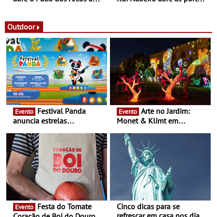
observação do eclipse
ao público nas Festas do
solar
Povo de Campo Maior -
Festas decorrem entre 8 e
Outdoor
16 de agosto
Festival Panda
Arte no Jardim:
Evento
Evento
anuncia estrelas
Monet & Klimt em
confirmadas na 17ª edição
Guimarães prolongada até
- Entre Junho e Julho pelo
ao final de Setembro -
país
Experiência luminosa no
jardim do Museu de
Alberto Sampaio
Festa do Tomate
Cinco dicas para se
Evento
refrescar em casa nos dias
Coração de Boi do Douro -