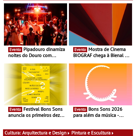
Pipadouro dinamiza
Mostra de Cinema
Evento
Evento
noites do Douro com
BIOGRAF chega à Bienal de
experiência exclusiva de
Cerveira este verão -
vinho, gastronomia e
Documentário, ensaio
música
fílmico e práticas artísticas
Festival Bons Sons
Bons Sons 2026
Evento
Evento
anuncia os primeiros dez
para além da música -
nomes do cartaz
Cinema, conversas,
percursos, oficinas,
atividades para toda a
Cultura:
Arquitectura e Design
Pintura e Escultura