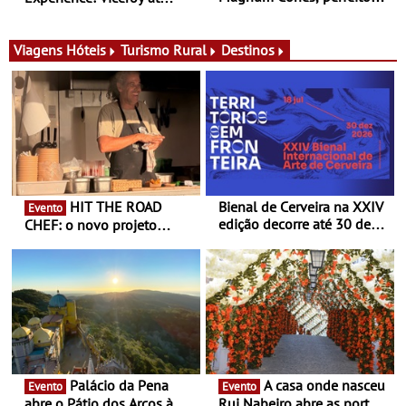
para adoçar o verão
Ombria Algarve reúne chefs
Michelin para uma noite
exclusiva
Viagens
Hóteis
Turismo Rural
Destinos
HIT THE ROAD
Bienal de Cerveira na XXIV
Evento
edição decorre até 30 de
CHEF: o novo projeto
dezembro - Afirmar a arte
nómada do Chef Nuno
enquanto “Territórios sem
Queiroz Ribeiro - Um novo
Fronteira”
conceito gastronómico
itinerante que percorre
Portugal
Palácio da Pena
A casa onde nasceu
Evento
Evento
abre o Pátio dos Arcos à
Rui Nabeiro abre as portas