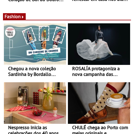
de calor - Diminuir o
Nos restaurantes da região
desconforto
Agosto é o mês do Tomate
Fashion
Chegou a nova coleção
ROSALÍA protagoniza a
Sardinha by Bordallo
nova campanha das
Pinheiro
sapatilhas 204L da New
Balance
Nespresso inicia as
CHULÉ chega ao Porto com
celebrações dos 40 anos
meias originais e