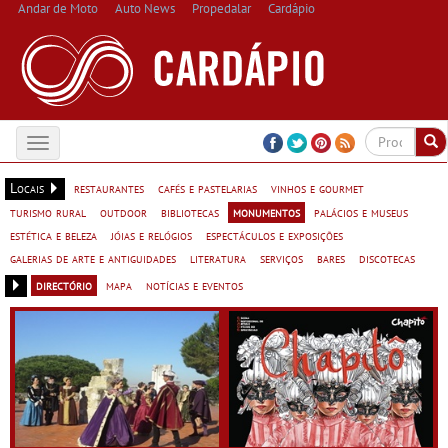
Andar de Moto
Auto News
Propedalar
Cardápio
Toggle
navigation
Locais
restaurantes
cafés e pastelarias
vinhos e gourmet
turismo rural
outdoor
bibliotecas
monumentos
palácios e museus
estética e beleza
jóias e relógios
espectáculos e exposições
galerias de arte e antiguidades
literatura
serviços
bares
discotecas
directório
mapa
notícias e eventos