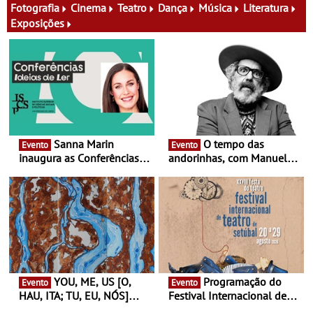
família e muito mais
Fotografia
Cinema
Teatro
Dança
Música
Literatura
Exposições
Sanna Marin
O tempo das
Evento
Evento
inaugura as Conferências
andorinhas, com Manuel
Ideias de Ler, em Lisboa -
João Vieira e Corações de
Antiga primeira-ministra da
Atum - Concerto
Finlândia é a convidada da
performance na MAAT
primeira edição do novo
Gallery a 3 de Setembro,
ciclo de debates dedicado
19:30
aos grandes temas do
nosso tempo
YOU, ME, US [O,
Programação do
Evento
Evento
HAU, ITA; TU, EU, NÓS]
Festival Internacional de
Maria Madeira na Fundação
Teatro de Setúbal – XXVIII