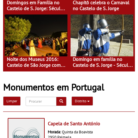
Domingos em Família no
Chapitô celebra o Carnaval
Castelo de S. Jorge: Século
no Castelo de S. Jorge
XVI - Tempo de Mulheres -
Mulheres do Seu tempo
Noite dos Museus 2016:
Domingo em família no
Castelo de São Jorge com
Castelo de S. Jorge - Século
entrada gratuita
XI - Lisboa Fora do Condado
Monumentos em Portugal
Limpar
Distrito
Capela de Santo António
Morada:
Quinta da Boavista
2950 Palmela