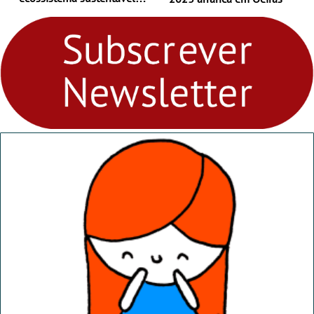
para levares contigo aonde
fores - Atelier de Educação
Ambiental nos
“Dominguinhos” de 23 de
abril