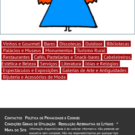
Vinhos e Gourmet
Bares
Discotecas
Outdoor
Bibliotecas
Palácios e Museus
Monumentos
Turismo Rural
Restaurantes
Cafés, Pastelarias e Snack-bares
Cabeleireiros,
Estética e Beleza
Serviços
Literatura
Jóias e Relógios
Espectáculos e Exposições
Galerias de Arte e Antiguidades
Bijuteria e Acessórios de Moda
Contactos
Política de Privacidade e Cookies
Condições Gerais de Utilização
Resolução Alternativa de Litígios
A
informação disponibilizada é de carácter informativo. Não pretende ser
Mapa do Site
exaustiva nem completa. Não nos responsabilizamos por qualquer tipo