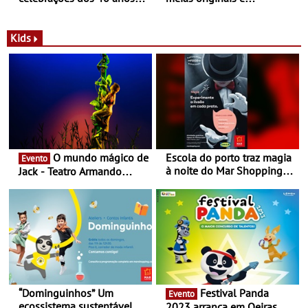
com parceria exclusiva com
sustentáveis - A marca
a marca portuguesa Torres
portuguesa inaugurou um
Novas - Edição limitada
espaço no ViaCatarina
Kids
Nespresso x Torres Novas
Shopping
O mundo mágico de
Escola do porto traz magia
Evento
à noite do Mar Shopping
Jack - Teatro Armando
Matosinhos - No sábado,
Cortez até 24 de Março
29 de abril, às 21h00
“Dominguinhos” Um
Festival Panda
Evento
ecossistema sustentável
2023 arranca em Oeiras