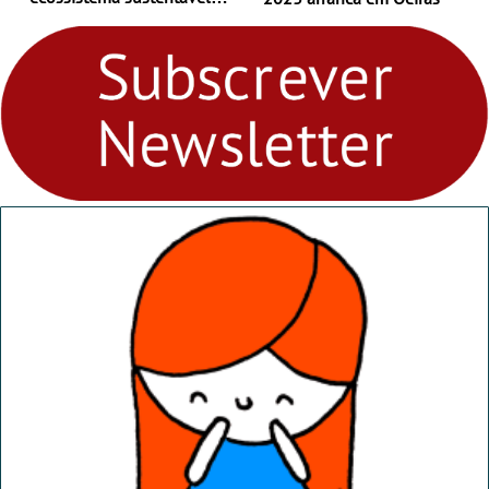
para levares contigo aonde
fores - Atelier de Educação
Ambiental nos
“Dominguinhos” de 23 de
abril