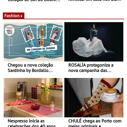
de calor - Diminuir o
Nos restaurantes da região
desconforto
Agosto é o mês do Tomate
Fashion
Chegou a nova coleção
ROSALÍA protagoniza a
Sardinha by Bordallo
nova campanha das
Pinheiro
sapatilhas 204L da New
Balance
Nespresso inicia as
CHULÉ chega ao Porto com
celebrações dos 40 anos
meias originais e