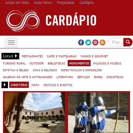
Andar de Moto
Auto News
Propedalar
Cardápio
Toggle
navigation
Locais
restaurantes
cafés e pastelarias
vinhos e gourmet
turismo rural
outdoor
bibliotecas
monumentos
palácios e museus
estética e beleza
jóias e relógios
espectáculos e exposições
galerias de arte e antiguidades
literatura
serviços
bares
discotecas
directório
mapa
notícias e eventos