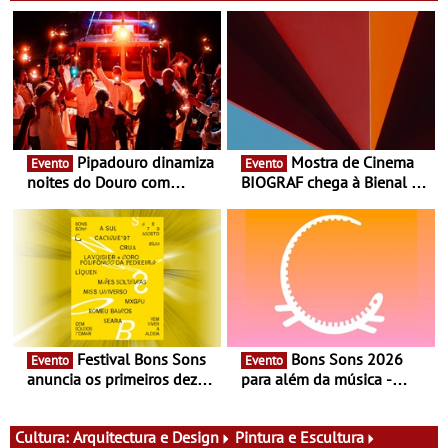
Pipadouro dinamiza
Mostra de Cinema
Evento
Evento
noites do Douro com
BIOGRAF chega à Bienal de
experiência exclusiva de
Cerveira este verão -
vinho, gastronomia e
Documentário, ensaio
música
fílmico e práticas artísticas
Festival Bons Sons
Bons Sons 2026
Evento
Evento
anuncia os primeiros dez
para além da música -
nomes do cartaz
Cinema, conversas,
percursos, oficinas,
atividades para toda a
Cultura:
Arquitectura e Design
Pintura e Escultura