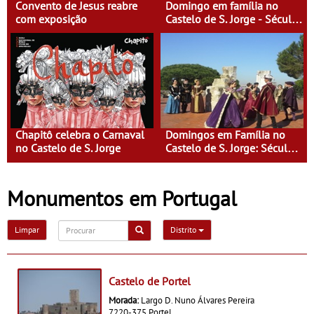
Convento de Jesus reabre
Domingo em família no
com exposição
Castelo de S. Jorge - Século
XI - Lisboa Fora do Condado
Chapitô celebra o Carnaval
Domingos em Família no
no Castelo de S. Jorge
Castelo de S. Jorge: Século
XVI - Tempo de Mulheres -
Mulheres do Seu tempo
Monumentos em Portugal
Limpar
Distrito
Castelo de Portel
Morada:
Largo D. Nuno Álvares Pereira
7220-375 Portel