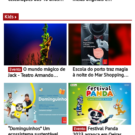
com parceria exclusiva com
sustentáveis - A marca
a marca portuguesa Torres
portuguesa inaugurou um
Novas - Edição limitada
espaço no ViaCatarina
Kids
Nespresso x Torres Novas
Shopping
O mundo mágico de
Escola do porto traz magia
Evento
à noite do Mar Shopping
Jack - Teatro Armando
Matosinhos - No sábado,
Cortez até 24 de Março
29 de abril, às 21h00
“Dominguinhos” Um
Festival Panda
Evento
ecossistema sustentável
2023 arranca em Oeiras