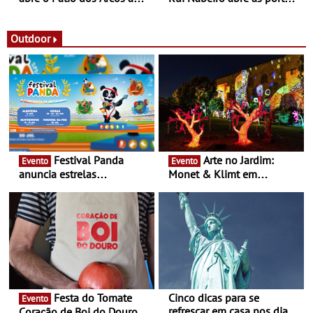
observação do eclipse
ao público nas Festas do
solar
Povo de Campo Maior -
Festas decorrem entre 8 e
Outdoor
16 de agosto
Festival Panda
Arte no Jardim:
Evento
Evento
anuncia estrelas
Monet & Klimt em
confirmadas na 17ª edição
Guimarães prolongada até
- Entre Junho e Julho pelo
ao final de Setembro -
país
Experiência luminosa no
jardim do Museu de
Alberto Sampaio
Festa do Tomate
Cinco dicas para se
Evento
refrescar em casa nos dias
Coração de Boi do Douro -