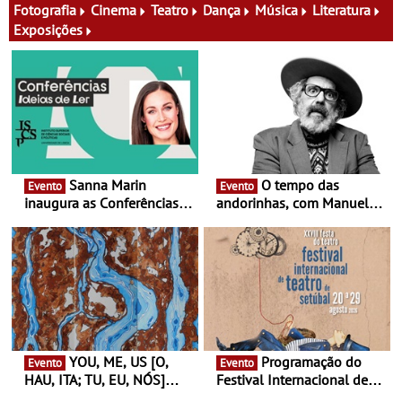
família e muito mais
Fotografia
Cinema
Teatro
Dança
Música
Literatura
Exposições
Sanna Marin
O tempo das
Evento
Evento
inaugura as Conferências
andorinhas, com Manuel
Ideias de Ler, em Lisboa -
João Vieira e Corações de
Antiga primeira-ministra da
Atum - Concerto
Finlândia é a convidada da
performance na MAAT
primeira edição do novo
Gallery a 3 de Setembro,
ciclo de debates dedicado
19:30
aos grandes temas do
nosso tempo
YOU, ME, US [O,
Programação do
Evento
Evento
HAU, ITA; TU, EU, NÓS]
Festival Internacional de
Maria Madeira na Fundação
Teatro de Setúbal – XXVIII