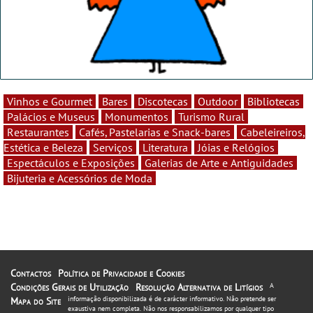
Vinhos e Gourmet
Bares
Discotecas
Outdoor
Bibliotecas
Palácios e Museus
Monumentos
Turismo Rural
Restaurantes
Cafés, Pastelarias e Snack-bares
Cabeleireiros,
Estética e Beleza
Serviços
Literatura
Jóias e Relógios
Espectáculos e Exposições
Galerias de Arte e Antiguidades
Bijuteria e Acessórios de Moda
Contactos
Política de Privacidade e Cookies
Condições Gerais de Utilização
Resolução Alternativa de Litígios
A
informação disponibilizada é de carácter informativo. Não pretende ser
Mapa do Site
exaustiva nem completa. Não nos responsabilizamos por qualquer tipo