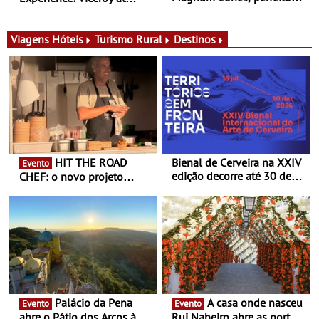
para adoçar o verão
Ombria Algarve reúne chefs
Michelin para uma noite
exclusiva
Viagens
Hóteis
Turismo Rural
Destinos
HIT THE ROAD
Bienal de Cerveira na XXIV
Evento
edição decorre até 30 de
CHEF: o novo projeto
dezembro - Afirmar a arte
nómada do Chef Nuno
enquanto “Territórios sem
Queiroz Ribeiro - Um novo
Fronteira”
conceito gastronómico
itinerante que percorre
Portugal
Palácio da Pena
A casa onde nasceu
Evento
Evento
abre o Pátio dos Arcos à
Rui Nabeiro abre as portas