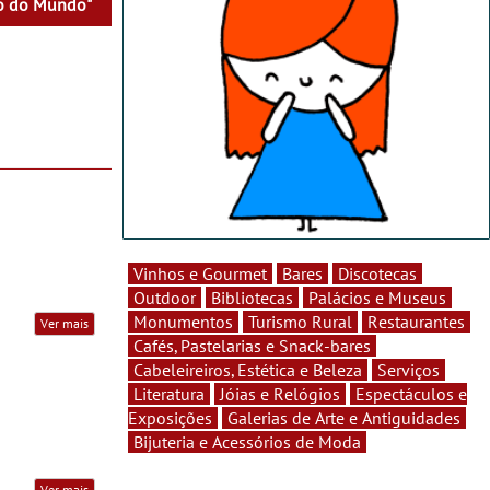
bo do Mundo"
Vinhos e Gourmet
Bares
Discotecas
Outdoor
Bibliotecas
Palácios e Museus
Monumentos
Turismo Rural
Restaurantes
Ver mais
Cafés, Pastelarias e Snack-bares
Cabeleireiros, Estética e Beleza
Serviços
Literatura
Jóias e Relógios
Espectáculos e
Exposições
Galerias de Arte e Antiguidades
Bijuteria e Acessórios de Moda
Ver mais