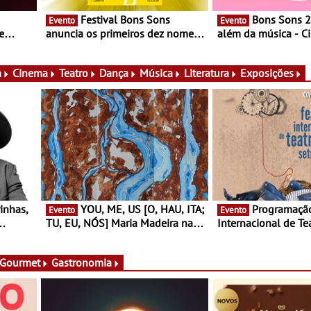
Festival Bons Sons
Bons Sons 2026 para
Evento
Evento
e
anuncia os primeiros dez nomes
além da música - C
do cartaz
conversas, percursos
ico e
atividades para toda
muito mais
a
Cinema
Teatro
Dança
Música
Literatura
Exposições
YOU, ME, US [O, HAU, ITA;
Programação do Festival
Evento
Evento
TU, EU, NÓS] Maria Madeira na
Internacional de Te
rto
Fundação Oriente - De 14 de
Setúbal – XXVIII Fe
ery a 3
Agosto a 13 de Dezembro
- Entre 20 e 29 de 
 Gourmet
Gastronomia