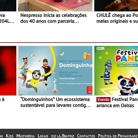
ova
Nespresso inicia as celebrações
CHULÉ chega ao Po
 204L
dos 40 anos com parceria
meias originais e su
exclusiva com a marca
marca portuguesa 
portuguesa Torres Novas -
espaço no ViaCatar
Edição limitada Nespresso x
Torres Novas
a à
“Dominguinhos” Um ecossistema
Festival Panda 2023
Evento
sustentável para levares contigo
arranca em Oeiras
29 de
aonde fores - Atelier de
Educação Ambiental nos
“Dominguinhos” de 23 de abril
on
Kids
Multimédia
Locais
diz lá, Beatriz
Contactos
Política de Privacidade