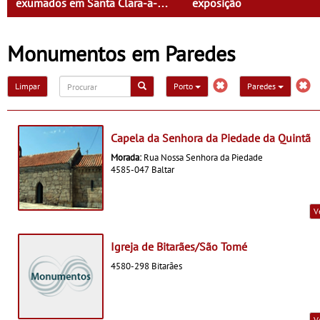
exumados em Santa Clara-a-
exposição
Velha”
Monumentos em Paredes
Limpar
Porto
Paredes
Capela da Senhora da Piedade da Quintã
Morada:
Rua Nossa Senhora da Piedade
4585-047 Baltar
V
Igreja de Bitarães/São Tomé
4580-298 Bitarães
V