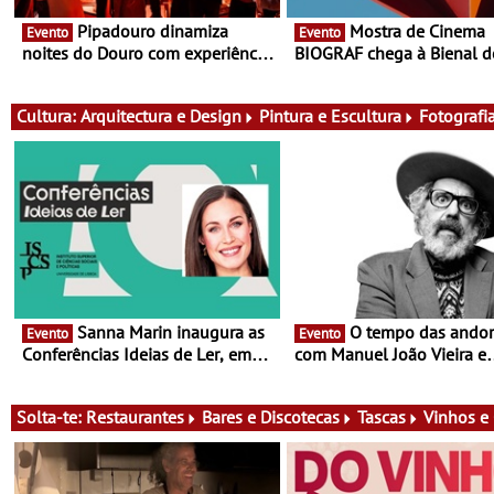
Pipadouro dinamiza
Mostra de Cinema
Evento
Evento
noites do Douro com experiência
BIOGRAF chega à Bienal d
exclusiva de vinho, gastronomia
Cerveira este verão -
e música
Documentário, ensaio fílm
práticas artísticas
Cultura:
Arquitectura e Design
Pintura e Escultura
Fotografi
Sanna Marin inaugura as
O tempo das andorinhas,
Evento
Evento
Conferências Ideias de Ler, em
com Manuel João Vieira e
Lisboa - Antiga primeira-ministra
Corações de Atum - Conce
da Finlândia é a convidada da
performance na MAAT Gall
primeira edição do novo ciclo de
de Setembro, 19:30
Solta-te:
Restaurantes
Bares e Discotecas
Tascas
Vinhos e
debates dedicado aos grandes
temas do nosso tempo