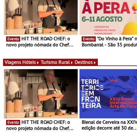
HIT THE ROAD CHEF: o
"Do Vinho à Pera" no
Evento
Evento
novo projeto nómada do Chef
Bombarral - São 35 produt
Nuno Queiroz Ribeiro - Um novo
150 vinhos em prova e sei
conceito gastronómico itinerante
de experiências
que percorre Portugal
Viagens
Hóteis
Turismo Rural
Destinos
HIT THE ROAD CHEF: o
Bienal de Cerveira na XXI
Evento
edição decorre até 30 de
novo projeto nómada do Chef
dezembro - Afirmar a arte
Nuno Queiroz Ribeiro - Um novo