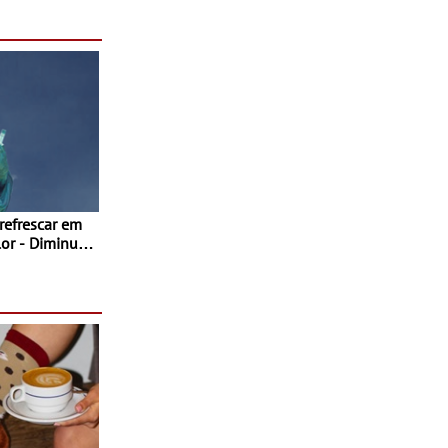
as decorrem
sto
 refrescar em
inuir