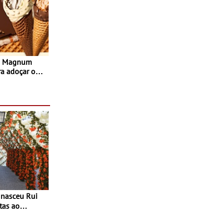
s Magnum
ra adoçar o
tas ao
 do Povo de