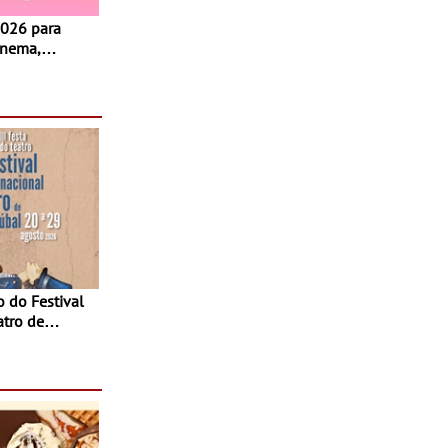
inema,
, oficinas,
 a família e
atro de
sta do Teatro
Agosto