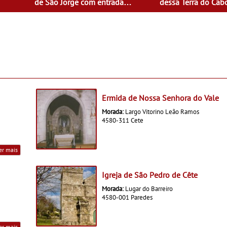
de São Jorge com entrada
dessa Terra do Ca
gratuita
Ermida de Nossa Senhora do Vale
Morada:
Largo Vitorino Leão Ramos
4580-311 Cete
er mais
Igreja de São Pedro de Cête
Morada:
Lugar do Barreiro
4580-001 Paredes
er mais