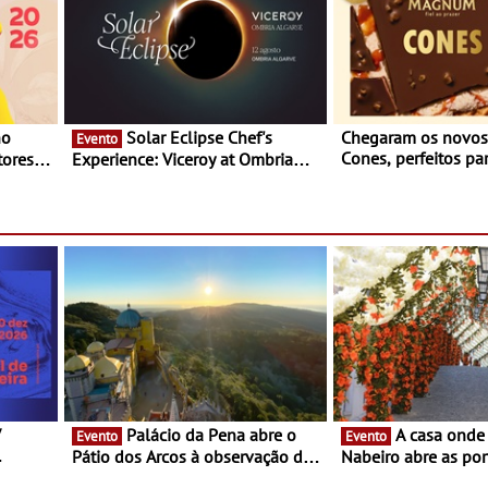
Solar Eclipse Chef's
Chegaram os novo
Evento
Cones, perfeitos pa
ores,
Experience: Viceroy at Ombria
verão
s dias
Algarve reúne chefs Michelin
para uma noite exclusiva
V
Palácio da Pena abre o
A casa onde nasceu Rui
Evento
Evento
Pátio dos Arcos à observação do
Nabeiro abre as por
eclipse solar
público nas Festas