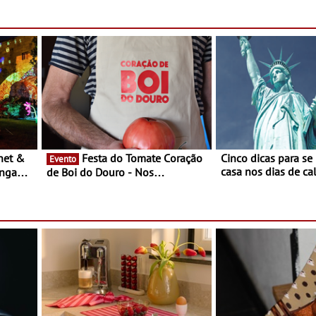
Campo Maior - Fest
entre 8 e 16 de ago
Festa do Tomate Coração
Cinco dicas para se
Evento
casa nos dias de calor - Dim
ongada
de Boi do Douro - Nos
o desconforto
restaurantes da região Agosto é o
ardim
mês do Tomate
paio