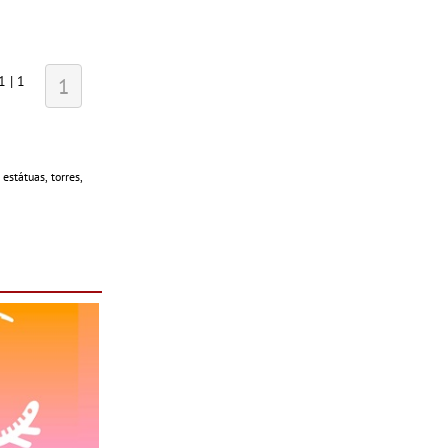
1 | 1
1
estátuas, torres,