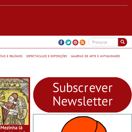
jóias e relógios
espectáculos e exposições
galerias de arte e antiguidades
 Mezinha lá