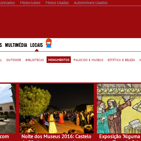
Atrelados
Motoclubes
Motos Usadas
Automóveis Usados
S
MULTIMÉDIA
LOCAIS
al
outdoor
bibliotecas
monumentos
palácios e museus
estética e beleza
 com
Noite dos Museus 2016: Castelo
Exposição "Alguma