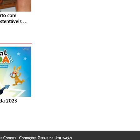
rto com
stentáveis - A
inaugurou um
ina Shopping
 e Cookies
Condições Gerais de Utilização