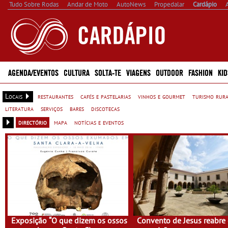
Tudo Sobre Rodas
Andar de Moto
AutoNews
Propedalar
Cardápio
AGENDA/EVENTOS
CULTURA
SOLTA-TE
VIAGENS
OUTDOOR
FASHION
KID
Locais
restaurantes
cafés e pastelarias
vinhos e gourmet
turismo rur
literatura
serviços
bares
discotecas
directório
mapa
notícias e eventos
Exposição “O que dizem os ossos
Convento de Jesus reabre