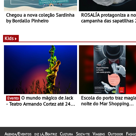
Chegou a nova coleção Sardinha
ROSALÍA protagoniza a n
by Bordallo Pinheiro
campanha das sapatilhas
da New Balance
Kids
O mundo mágico de Jack
Escola do porto traz magi
Evento
noite do Mar Shopping
- Teatro Armando Cortez até 24
Matosinhos - No sábado, 
de Março
abril, às 21h00
Agenda/Eventos
diz lá, Beatriz
Cultura
Solta-te
Viagens
Outdoor
Fashi