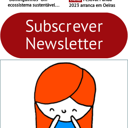
ecossistema sustentável
2023 arranca em Oeiras
para levares contigo aonde
fores - Atelier de Educação
Ambiental nos
“Dominguinhos” de 23 de
abril