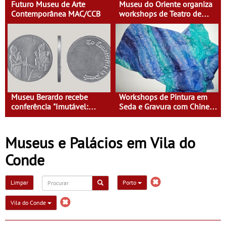
Futuro Museu de Arte
Museu do Oriente organiza
Contemporânea MAC/CCB
workshops de Teatro de
Sombras e Xilogravura
Museu Berardo recebe
Workshops de Pintura em
conferência "Imutável:
Seda e Gravura com Chine
Desenhando História" por
Collé no Museu do Oriente
Chris Lee
Museus e Palácios em Vila do
Conde
Limpar
Porto
Vila do Conde