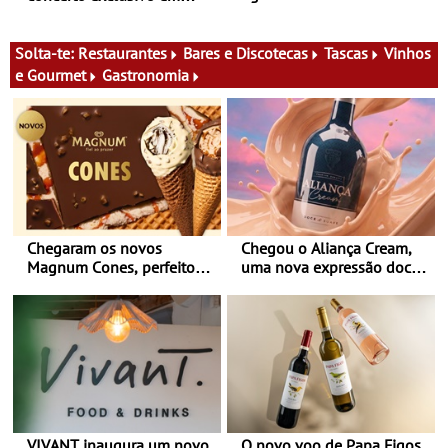
2027 em Portugal
Solta-te:
Restaurantes
Bares e Discotecas
Tascas
Vinhos
e Gourmet
Gastronomia
Chegaram os novos
Chegou o Aliança Cream,
Magnum Cones, perfeitos
uma nova expressão doce
para adoçar o verão
e suave, para viver todas as
estações
VIVANT inaugura um novo
O novo voo de Papa Figos