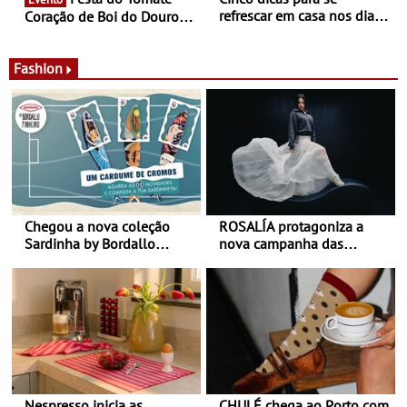
refrescar em casa nos dias
Coração de Boi do Douro -
de calor - Diminuir o
Nos restaurantes da região
desconforto
Agosto é o mês do Tomate
Fashion
Chegou a nova coleção
ROSALÍA protagoniza a
Sardinha by Bordallo
nova campanha das
Pinheiro
sapatilhas 204L da New
Balance
Nespresso inicia as
CHULÉ chega ao Porto com