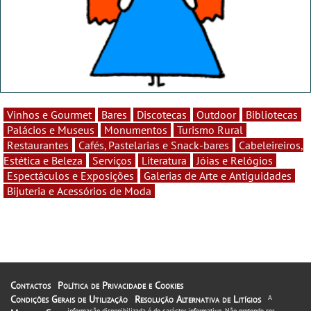
Vinhos e Gourmet
Bares
Discotecas
Outdoor
Bibliotecas
Palácios e Museus
Monumentos
Turismo Rural
Restaurantes
Cafés, Pastelarias e Snack-bares
Cabeleireiros,
Estética e Beleza
Serviços
Literatura
Jóias e Relógios
Espectáculos e Exposições
Galerias de Arte e Antiguidades
Bijuteria e Acessórios de Moda
Contactos
Política de Privacidade e Cookies
Condições Gerais de Utilização
Resolução Alternativa de Litígios
A
informação disponibilizada é de carácter informativo. Não pretende ser