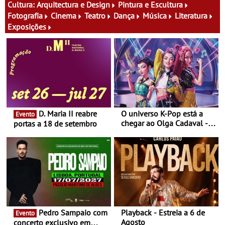
atividades para toda a
Festas decorrem entre 8 e
Cultura:
Arquitectura e Design
Pintura e Escultura
família e muito mais
16 de agosto
Fotografia
Cinema
Teatro
Dança
Música
Literatura
Exposições
D. Maria II reabre
O universo K-Pop está a
Evento
chegar ao Olga Cadaval - A
portas a 18 de setembro
6 de setembro, às 15h00
Pedro Sampaio com
Playback - Estreia a 6 de
Evento
Agosto
concerto exclusivo em