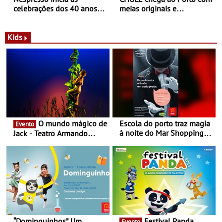
celebrações dos 40 anos
meias originais e
com parceria exclusiva com
sustentáveis - A marca
a marca portuguesa Torres
portuguesa inaugurou um
Novas - Edição limitada
espaço no ViaCatarina
Kids
Nespresso x Torres Novas
Shopping
O mundo mágico de
Escola do porto traz magia
Evento
à noite do Mar Shopping
Jack - Teatro Armando
Matosinhos - No sábado,
Cortez até 24 de Março
29 de abril, às 21h00
“Dominguinhos” Um
Festival Panda
Evento