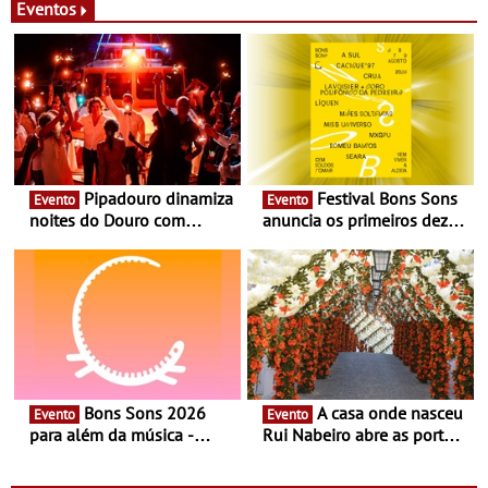
Eventos
Pipadouro dinamiza
Festival Bons Sons
Evento
Evento
noites do Douro com
anuncia os primeiros dez
experiência exclusiva de
nomes do cartaz
vinho, gastronomia e
música
Bons Sons 2026
A casa onde nasceu
Evento
Evento
para além da música -
Rui Nabeiro abre as portas
Cinema, conversas,
ao público nas Festas do
percursos, oficinas,
Povo de Campo Maior -