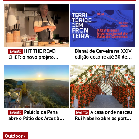
HIT THE ROAD
Bienal de Cerveira na XXIV
Evento
edição decorre até 30 de
CHEF: o novo projeto
dezembro - Afirmar a arte
nómada do Chef Nuno
enquanto “Territórios sem
Queiroz Ribeiro - Um novo
Fronteira”
conceito gastronómico
itinerante que percorre
Portugal
Palácio da Pena
A casa onde nasceu
Evento
Evento
abre o Pátio dos Arcos à
Rui Nabeiro abre as portas
observação do eclipse
ao público nas Festas do
solar
Povo de Campo Maior -
Festas decorrem entre 8 e
Outdoor