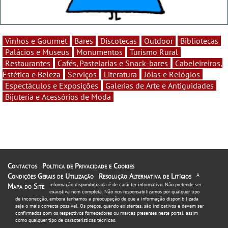
Vinhos e Gourmet
Bares
Discotecas
Outdoor
Bibliotecas
Palácios e Museus
Monumentos
Turismo Rural
Restaurantes
Cafés, Pastelarias e Snack-bares
Cabeleireiros,
Estética e Beleza
Serviços
Literatura
Jóias e Relógios
Espectáculos e Exposições
Galerias de Arte e Antiguidades
Bijuteria e Acessórios de Moda
Contactos
Política de Privacidade e Cookies
Condições Gerais de Utilização
Resolução Alternativa de Litígios
A
informação disponibilizada é de carácter informativo. Não pretende ser
Mapa do Site
exaustiva nem completa. Não nos responsabilizamos por qualquer tipo
de incorrecção, embora tenhamos a preocupação de que a informação disponibilizada
seja o mais correcta possível. Os preços, quando existentes, são indicativos e devem ser
confirmados com os respectivos fornecedores ou marcas presentes neste portal, assim
como qualquer tipo de características técnicas.