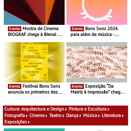
Mostra de Cinema
Bons Sons 2026
Evento
Evento
BIOGRAF chega à Bienal de
para além da música -
Cerveira este verão -
Cinema, conversas,
Documentário, ensaio
percursos, oficinas,
fílmico e práticas artísticas
atividades para toda a
família e muito mais
Festival Bons Sons
Exposição “Da
Evento
Evento
anuncia os primeiros dez
Matriz à Impressão” chega
nomes do cartaz
ao Museu do Oriente - Nem
tudo se faz num clique. A
nova exposição do Museu
Cultura:
Arquitectura e Design
Pintura e Escultura
do Oriente prova-o
Fotografia
Cinema
Teatro
Dança
Música
Literatura
Exposições