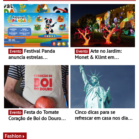
16 de agosto
Festival Panda
Arte no Jardim:
Evento
Evento
anuncia estrelas
Monet & Klimt em
confirmadas na 17ª edição
Guimarães prolongada até
- Entre Junho e Julho pelo
ao final de Setembro -
país
Experiência luminosa no
jardim do Museu de
Alberto Sampaio
Festa do Tomate
Cinco dicas para se
Evento
refrescar em casa nos dias
Coração de Boi do Douro -
de calor - Diminuir o
Nos restaurantes da região
desconforto
Agosto é o mês do Tomate
Fashion