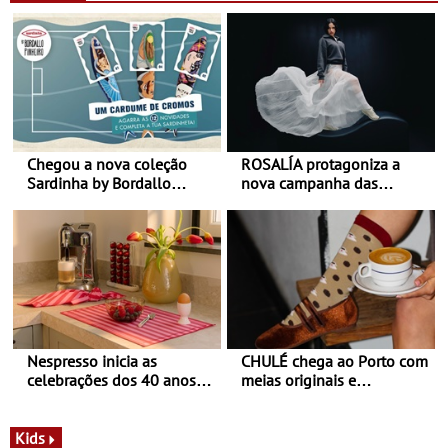
Chegou a nova coleção
ROSALÍA protagoniza a
Sardinha by Bordallo
nova campanha das
Pinheiro
sapatilhas 204L da New
Balance
Nespresso inicia as
CHULÉ chega ao Porto com
celebrações dos 40 anos
meias originais e
com parceria exclusiva com
sustentáveis - A marca
a marca portuguesa Torres
portuguesa inaugurou um
Novas - Edição limitada
espaço no ViaCatarina
Kids