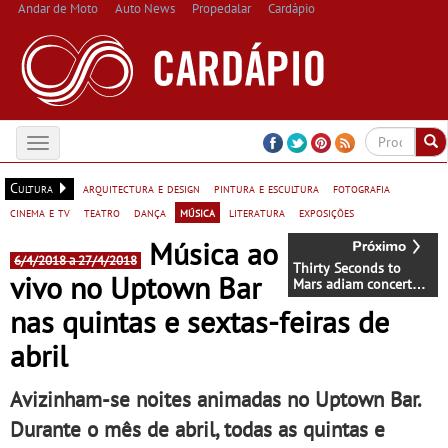
Andar de Moto
Auto News
Propedalar
Cardápio
Toggle
navigation
Cultura
arquitectura e design
pintura e escultura
fotografia
cinema e tv
teatro
dança
música
literatura
exposições
Música ao
6/4/2018 a 27/4/2018
Thirty Seconds to
vivo no Uptown Bar
Mars adiam concerto
de Lisboa e anunciam
nas quintas e sextas-feiras de
nova data em Braga
abril
Avizinham-se noites animadas no Uptown Bar.
Durante o mês de abril, todas as quintas e