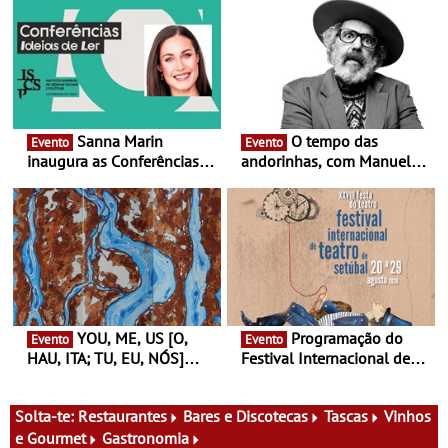
Sanna Marin
O tempo das
Evento
Evento
inaugura as Conferências
andorinhas, com Manuel
Ideias de Ler, em Lisboa -
João Vieira e Corações de
Antiga primeira-ministra da
Atum - Concerto
Finlândia é a convidada da
performance na MAAT
primeira edição do novo
Gallery a 3 de Setembro,
ciclo de debates dedicado
19:30
aos grandes temas do
nosso tempo
YOU, ME, US [O,
Programação do
Evento
Evento
HAU, ITA; TU, EU, NÓS]
Festival Internacional de
Maria Madeira na Fundação
Teatro de Setúbal – XXVIII
Oriente - De 14 de Agosto a
Festa do Teatro - Entre 20 e
13 de Dezembro
29 de Agosto
Solta-te:
Restaurantes
Bares e Discotecas
Tascas
Vinhos
e Gourmet
Gastronomia