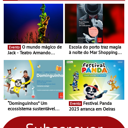
Nespresso x Torres Novas
Shopping
O mundo mágico de
Escola do porto traz magia
Evento
à noite do Mar Shopping
Jack - Teatro Armando
Matosinhos - No sábado,
Cortez até 24 de Março
29 de abril, às 21h00
“Dominguinhos” Um
Festival Panda
Evento
ecossistema sustentável
2023 arranca em Oeiras
para levares contigo aonde
fores - Atelier de Educação
Ambiental nos