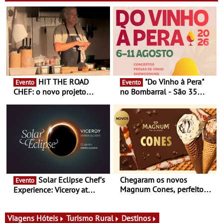
HIT THE ROAD
"Do Vinho à Pera"
Evento
Evento
CHEF: o novo projeto
no Bombarral - São 35
nómada do Chef Nuno
produtores, 150 vinhos em
Queiroz Ribeiro - Um novo
prova e seis dias de
conceito gastronómico
experiências
itinerante que percorre
Portugal
Solar Eclipse Chef's
Chegaram os novos
Evento
Magnum Cones, perfeitos
Experience: Viceroy at
para adoçar o verão
Ombria Algarve reúne chefs
Michelin para uma noite
exclusiva
Viagens
Hóteis
Turismo Rural
Destinos