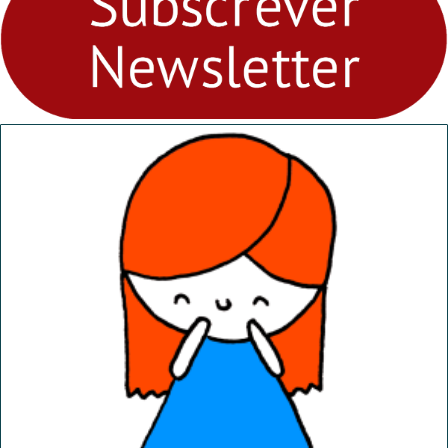
“Dominguinhos” de 23 de
abril