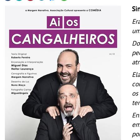
Si
Er
um
Do
pe
at
El
co
os
te
En
em
po