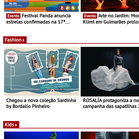
Festival Panda anuncia
Arte no Jardim: Monet &
Evento
Evento
estrelas confirmadas na 17ª
Klimt em Guimarães prol
edição - Entre Junho e Julho pelo
até ao final de Setembro -
país
Experiência luminosa no j
do Museu de Alberto Sam
Fashion
Chegou a nova coleção Sardinha
ROSALÍA protagoniza a n
by Bordallo Pinheiro
campanha das sapatilhas
da New Balance
Kids