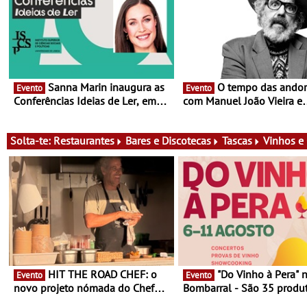
Sanna Marin inaugura as
O tempo das andorinhas,
Evento
Evento
Conferências Ideias de Ler, em
com Manuel João Vieira e
Lisboa - Antiga primeira-ministra
Corações de Atum - Conce
da Finlândia é a convidada da
performance na MAAT Gall
primeira edição do novo ciclo de
de Setembro, 19:30
Solta-te:
Restaurantes
Bares e Discotecas
Tascas
Vinhos e
debates dedicado aos grandes
temas do nosso tempo
HIT THE ROAD CHEF: o
"Do Vinho à Pera" no
Evento
Evento
novo projeto nómada do Chef
Bombarral - São 35 produt
Nuno Queiroz Ribeiro - Um novo
150 vinhos em prova e sei