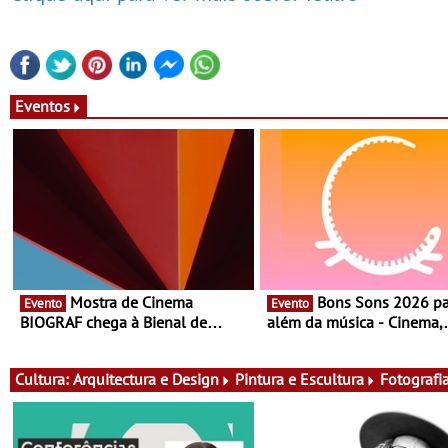
Eventos
Mostra de Cinema
Bons Sons 2026 para
Evento
Evento
BIOGRAF chega à Bienal de
além da música - Cinema,
Cerveira este verão -
conversas, percursos, ofici
Documentário, ensaio fílmico e
atividades para toda a famí
práticas artísticas
muito mais
Cultura:
Arquitectura e Design
Pintura e Escultura
Fotografi