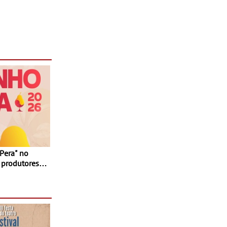
 produtores,
 e seis dias