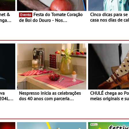
Festa do Tomate Coração
Cinco dicas para se
Evento
casa nos dias de calor - Dim
ongada
de Boi do Douro - Nos
o desconforto
restaurantes da região Agosto é o
ardim
mês do Tomate
paio
ova
Nespresso inicia as celebrações
CHULÉ chega ao Po
 204L
dos 40 anos com parceria
meias originais e su
exclusiva com a marca
marca portuguesa 
portuguesa Torres Novas -
espaço no ViaCatar
Edição limitada Nespresso x
Torres Novas