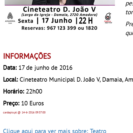
pe
to
Pr
que
INFORMAÇÕES
Data:
17 de junho de 2016
Local:
Cineteatro Municipal D. João V, Damaia, A
Horário:
22h00
Preço:
10 Euros
cardapio.pt
@ 14-6-2016
09:37:00
Clique aqui para ver mais sobre: Teatro