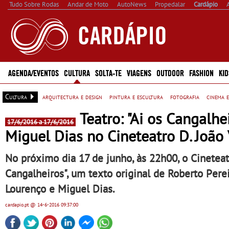
Tudo Sobre Rodas
Andar de Moto
AutoNews
Propedalar
Cardápio
AGENDA/EVENTOS
CULTURA
SOLTA-TE
VIAGENS
OUTDOOR
FASHION
KID
Cultura
arquitectura e design
pintura e escultura
fotografia
cinema e
Teatro: "Ai os Cangalhe
17/6/2016 a 17/6/2016
Miguel Dias no Cineteatro D. João
No próximo dia 17 de junho, às 22h00, o Cineteatr
Cangalheiros", um texto original de Roberto Pere
Lourenço e Miguel Dias.
cardapio.pt
@ 14-6-2016
09:37:00