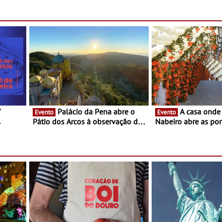
para uma noite exclusiva
V
Palácio da Pena abre o
A casa onde nasceu Rui
Evento
Evento
Pátio dos Arcos à observação do
Nabeiro abre as por
eclipse solar
público nas Festas
Campo Maior - Fest
entre 8 e 16 de ago