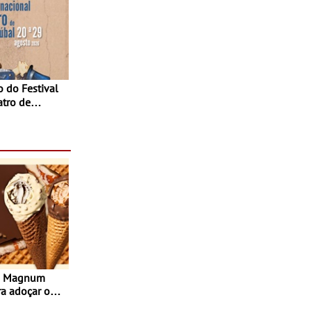
atro de
sta do Teatro
Agosto
s Magnum
ra adoçar o