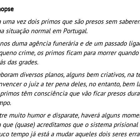
nopse
a uma vez dois primos que são presos sem sabere
a situação normal em Portugal.
nos duma agência funerária e de um passado liga
queno crime, os primos ficam para morrer quando
rás das grades.
aboram diversos planos, alguns bem criativos, na t
nvencer o juiz a ter pena deles, no entanto, bem l
 primos têm consciência que vão ficar presos dur
mpo.
tre muito humor e disparate, haverá alguns momen
 que (quase) acreditamos que o sistema prisional
uco tempo já está a mudar aqueles dois seres erra