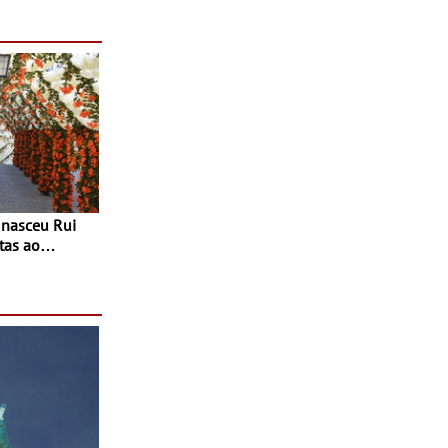
tas ao
 do Povo de
as decorrem
sto