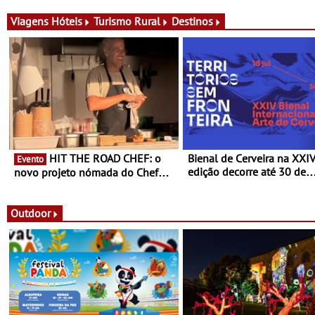
conceito gastronómico itinerante
de experiências
que percorre Portugal
Viagens
Hóteis
Turismo Rural
Destinos
HIT THE ROAD CHEF: o
Bienal de Cerveira na XXI
Evento
edição decorre até 30 de
novo projeto nómada do Chef
dezembro - Afirmar a arte
Nuno Queiroz Ribeiro - Um novo
enquanto “Territórios sem
conceito gastronómico itinerante
Fronteira”
que percorre Portugal
Outdoor