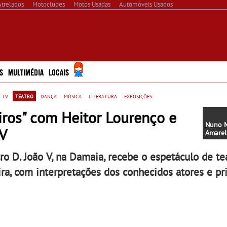
Atrelados
Motoclubes
Motos Usadas
Automóveis Usados
S
MULTIMÉDIA
LOCAIS
 tv
teatro
dança
música
literatura
exposições
iros" com Heitor Lourenço e
Nuno M
 V
Amarelo
STAN n
semana
o D. João V, na Damaia, recebe o espetáculo de tea
Gil Vic
ira, com interpretações dos conhecidos atores e p