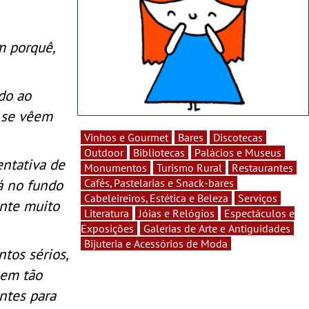
m porquê,
do ao
 se vêem
Vinhos e Gourmet
Bares
Discotecas
Outdoor
Bibliotecas
Palácios e Museus
entativa de
Monumentos
Turismo Rural
Restaurantes
á no fundo
Cafés, Pastelarias e Snack-bares
Cabeleireiros, Estética e Beleza
Serviços
ante muito
Literatura
Jóias e Relógios
Espectáculos e
Exposições
Galerias de Arte e Antiguidades
Bijuteria e Acessórios de Moda
tos sérios,
 em tão
ntes para