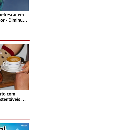
 refrescar em
inuir
rto com
stentáveis - A
inaugurou um
ina Shopping