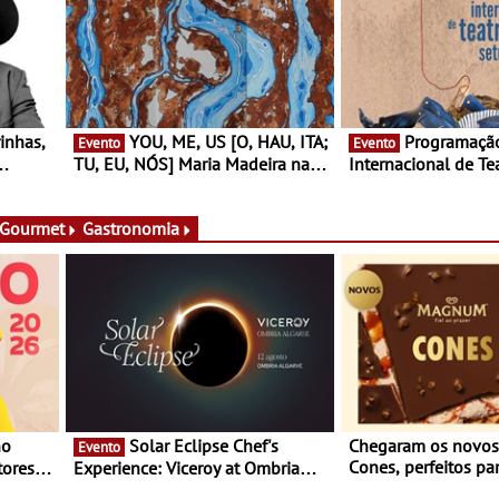
YOU, ME, US [O, HAU, ITA;
Programação do Festival
Evento
Evento
TU, EU, NÓS] Maria Madeira na
Internacional de Te
rto
Fundação Oriente - De 14 de
Setúbal – XXVIII Fe
ery a 3
Agosto a 13 de Dezembro
- Entre 20 e 29 de 
 Gourmet
Gastronomia
Solar Eclipse Chef's
Chegaram os novo
Evento
Cones, perfeitos pa
ores,
Experience: Viceroy at Ombria
verão
s dias
Algarve reúne chefs Michelin