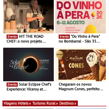
HIT THE ROAD
"Do Vinho à Pera"
Evento
Evento
CHEF: o novo projeto
no Bombarral - São 35
nómada do Chef Nuno
produtores, 150 vinhos em
Queiroz Ribeiro - Um novo
prova e seis dias de
conceito gastronómico
experiências
itinerante que percorre
Portugal
Solar Eclipse Chef's
Chegaram os novos
Evento
Magnum Cones, perfeitos
Experience: Viceroy at
para adoçar o verão
Ombria Algarve reúne chefs
Michelin para uma noite
exclusiva
Viagens
Hóteis
Turismo Rural
Destinos