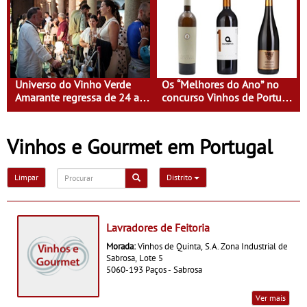
líder
Universo do Vinho Verde
Os “Melhores do Ano” no
Amarante regressa de 24 a
concurso Vinhos de Portugal
26 de julho com vinho,
que merecem lugar à mesa
gastronomia, cultura e
neste verão
animação - Maria Eulália de
Vinhos e Gourmet em Portugal
Macedo inspira a edição
2026 do UVVA
Limpar
Distrito
Lavradores de Feitoria
Morada:
Vinhos de Quinta, S.A. Zona Industrial de
Sabrosa, Lote 5
5060-193 Paços - Sabrosa
Ver mais