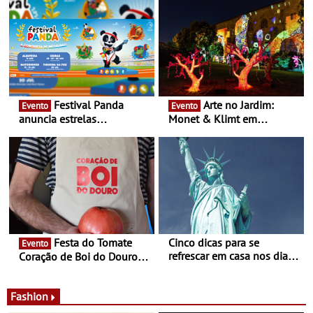
Festival Panda
Arte no Jardim:
Evento
Evento
anuncia estrelas
Monet & Klimt em
confirmadas na 17ª edição
Guimarães prolongada até
- Entre Junho e Julho pelo
ao final de Setembro -
país
Experiência luminosa no
jardim do Museu de
Alberto Sampaio
Festa do Tomate
Cinco dicas para se
Evento
refrescar em casa nos dias
Coração de Boi do Douro -
de calor - Diminuir o
Nos restaurantes da região
desconforto
Agosto é o mês do Tomate
Fashion