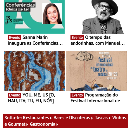
Sanna Marin
O tempo das
Evento
Evento
inaugura as Conferências
andorinhas, com Manuel
Ideias de Ler, em Lisboa -
João Vieira e Corações de
Antiga primeira-ministra da
Atum - Concerto
Finlândia é a convidada da
performance na MAAT
primeira edição do novo
Gallery a 3 de Setembro,
ciclo de debates dedicado
19:30
aos grandes temas do
nosso tempo
YOU, ME, US [O,
Programação do
Evento
Evento
HAU, ITA; TU, EU, NÓS]
Festival Internacional de
Maria Madeira na Fundação
Teatro de Setúbal – XXVIII
Oriente - De 14 de Agosto a
Festa do Teatro - Entre 20 e
13 de Dezembro
29 de Agosto
Solta-te:
Restaurantes
Bares e Discotecas
Tascas
Vinhos
e Gourmet
Gastronomia