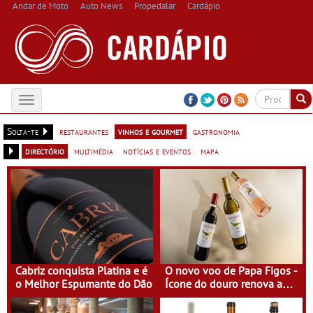
Andar de Moto
Auto News
Propedalar
Cardápio
Toggle
navigation
Solta-te
restaurantes
vinhos e gourmet
gastronomia
directório
multimédia
notícias e eventos
mapa
Cabriz conquista Platina e é
O novo voo de Papa Figos -
o Melhor Espumante do Dão
Ícone do douro renova a
imagem e afirma a
identidade de uma marca