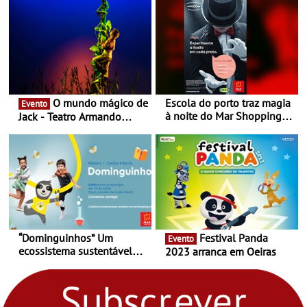
O mundo mágico de
Escola do porto traz magia
Evento
à noite do Mar Shopping
Jack - Teatro Armando
Matosinhos - No sábado,
Cortez até 24 de Março
29 de abril, às 21h00
“Dominguinhos” Um
Festival Panda
Evento
ecossistema sustentável
2023 arranca em Oeiras
para levares contigo aonde
fores - Atelier de Educação
Ambiental nos
“Dominguinhos” de 23 de