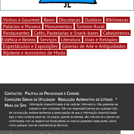
Vinhos e Gourmet
Bares
Discotecas
Outdoor
Bibliotecas
Palácios e Museus
Monumentos
Turismo Rural
Restaurantes
Cafés, Pastelarias e Snack-bares
Cabeleireiros,
Estética e Beleza
Serviços
Literatura
Jóias e Relógios
Espectáculos e Exposições
Galerias de Arte e Antiguidades
Bijuteria e Acessórios de Moda
Contactos
Política de Privacidade e Cookies
Condições Gerais de Utilização
Resolução Alternativa de Litígios
A
informação disponibilizada é de carácter informativo. Não pretende ser
Mapa do Site
exaustiva nem completa. Não nos responsabilizamos por qualquer tipo
de incorrecção, embora tenhamos a preocupação de que a informação disponibilizada
seja o mais correcta possível. Os preços, quando existentes, são indicativos e devem ser
confirmados com os respectivos fornecedores ou marcas presentes neste portal, assim
como qualquer tipo de características técnicas.