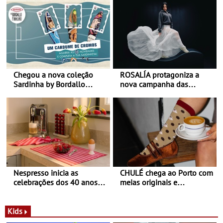
Chegou a nova coleção
ROSALÍA protagoniza a
Sardinha by Bordallo
nova campanha das
Pinheiro
sapatilhas 204L da New
Balance
Nespresso inicia as
CHULÉ chega ao Porto com
celebrações dos 40 anos
meias originais e
com parceria exclusiva com
sustentáveis - A marca
a marca portuguesa Torres
portuguesa inaugurou um
Novas - Edição limitada
espaço no ViaCatarina
Kids
Nespresso x Torres Novas
Shopping