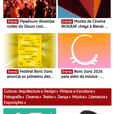
Pipadouro dinamiza
Mostra de Cinema
Evento
Evento
noites do Douro com
BIOGRAF chega à Bienal de
experiência exclusiva de
Cerveira este verão -
vinho, gastronomia e
Documentário, ensaio
música
fílmico e práticas artísticas
Festival Bons Sons
Bons Sons 2026
Evento
Evento
anuncia os primeiros dez
para além da música -
nomes do cartaz
Cinema, conversas,
percursos, oficinas,
atividades para toda a
Cultura:
Arquitectura e Design
Pintura e Escultura
família e muito mais
Fotografia
Cinema
Teatro
Dança
Música
Literatura
Exposições