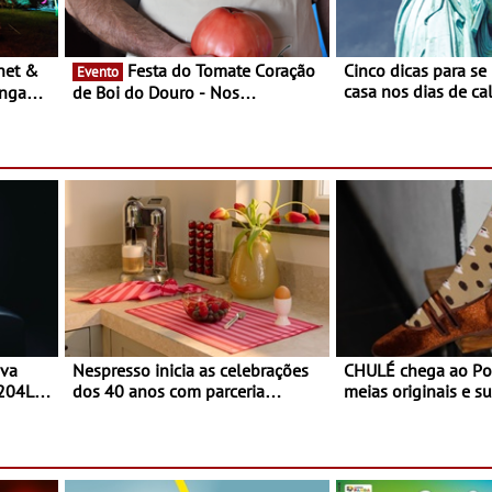
Festa do Tomate Coração
Cinco dicas para se
Evento
casa nos dias de calor - Dim
ongada
de Boi do Douro - Nos
o desconforto
restaurantes da região Agosto é o
ardim
mês do Tomate
paio
ova
Nespresso inicia as celebrações
CHULÉ chega ao Po
 204L
dos 40 anos com parceria
meias originais e su
exclusiva com a marca
marca portuguesa 
portuguesa Torres Novas -
espaço no ViaCatar
Edição limitada Nespresso x
Torres Novas