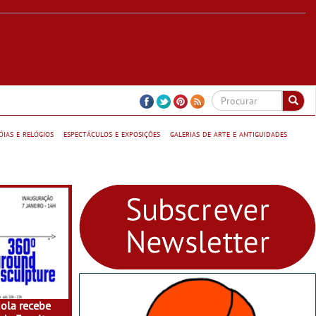
jóias e relógios
espectáculos e exposições
galerias de arte e antiguidades
dola recebe