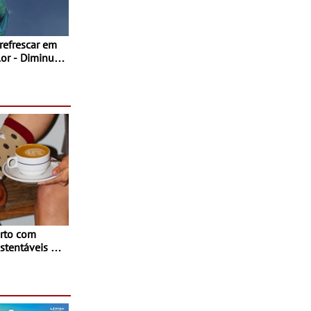
 refrescar em
inuir
rto com
stentáveis - A
inaugurou um
ina Shopping