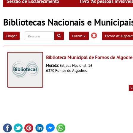
Sessão de Esclarecimento
livro "As pessoas invisíveis
José Carlos Barros
Bibliotecas Nacionais e Municipa
Limpar
Guarda
Fornos de Algodre
Biblioteca Municipal de Fornos de Algodre
Morada:
Estrada Nacional, 16
6370 Fornos de Algodres
V