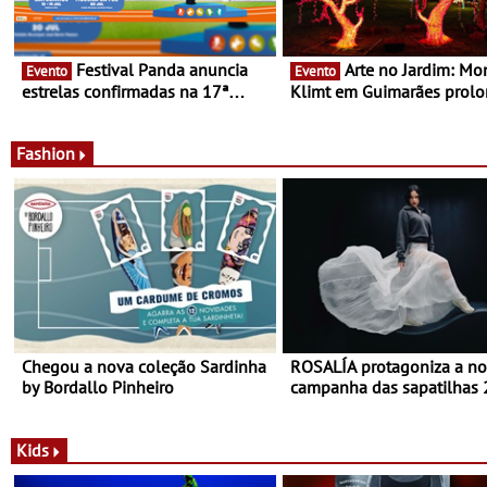
Festival Panda anuncia
Arte no Jardim: Monet &
Evento
Evento
estrelas confirmadas na 17ª
Klimt em Guimarães prol
edição - Entre Junho e Julho pelo
até ao final de Setembro -
país
Experiência luminosa no j
do Museu de Alberto Sam
Fashion
Chegou a nova coleção Sardinha
ROSALÍA protagoniza a n
by Bordallo Pinheiro
campanha das sapatilhas
da New Balance
Kids