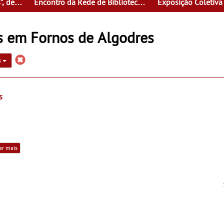
", de
Encontro da Rede de Bibliotecas
Exposição Coletiva
do Baixo Guadiana
da Faculdade de Be
“360º around sculp
is em Fornos de Algodres
s
s
er mais