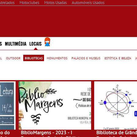
Atrelados
Motoclubes
Motos Usadas
Automóveis Usados
S
MULTIMÉDIA
LOCAIS
al
outdoor
bibliotecas
monumentos
palácios e museus
estética e beleza
no do
BiblioMargens - 2023 - I
Biblioteca de Grân