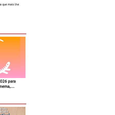
ca que mais lhe
inema,
, oficinas,
 a família e