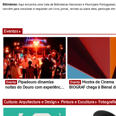
Bibliotecas:
Aqui encontra uma lista de Bibliotecas Nacionais e Municipais Portuguesas.
convém para consultar e requisitar um livro, jornal, revista ou outra obra, participar em
Eventos
Pipadouro dinamiza
Mostra de Cinema
Evento
Evento
noites do Douro com experiência
BIOGRAF chega à Bienal d
exclusiva de vinho, gastronomia
Cerveira este verão -
e música
Documentário, ensaio fílm
práticas artísticas
Cultura:
Arquitectura e Design
Pintura e Escultura
Fotografi