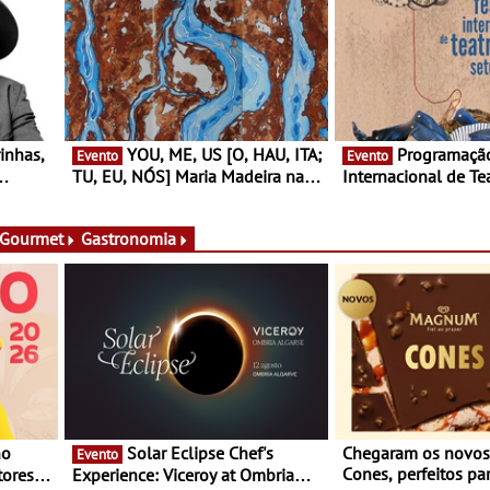
YOU, ME, US [O, HAU, ITA;
Programação do Festival
Evento
Evento
TU, EU, NÓS] Maria Madeira na
Internacional de Te
rto
Fundação Oriente - De 14 de
Setúbal – XXVIII Fe
ery a 3
Agosto a 13 de Dezembro
- Entre 20 e 29 de 
 Gourmet
Gastronomia
Solar Eclipse Chef's
Chegaram os novo
Evento
Cones, perfeitos pa
ores,
Experience: Viceroy at Ombria