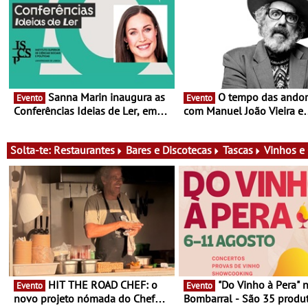
Sanna Marin inaugura as
O tempo das andorinhas,
Evento
Evento
Conferências Ideias de Ler, em
com Manuel João Vieira e
Lisboa - Antiga primeira-ministra
Corações de Atum - Conce
da Finlândia é a convidada da
performance na MAAT Gall
primeira edição do novo ciclo de
de Setembro, 19:30
Solta-te:
Restaurantes
Bares e Discotecas
Tascas
Vinhos e
debates dedicado aos grandes
temas do nosso tempo
HIT THE ROAD CHEF: o
"Do Vinho à Pera" no
Evento
Evento
novo projeto nómada do Chef
Bombarral - São 35 produt