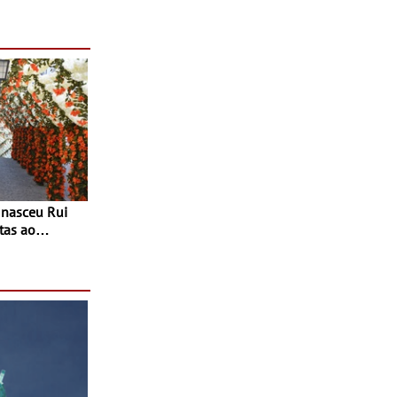
tas ao
 do Povo de
as decorrem
sto