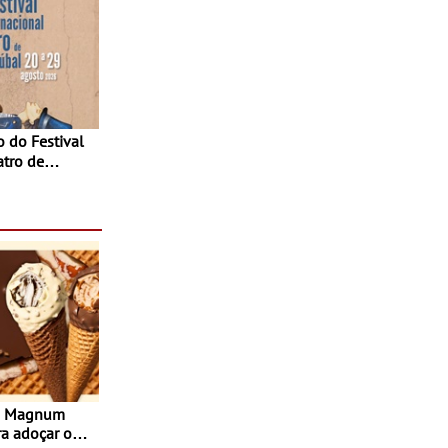
atro de
sta do Teatro
Agosto
s Magnum
ra adoçar o