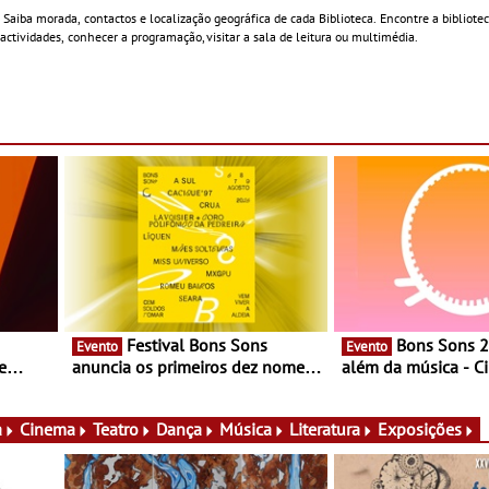
 Saiba morada, contactos e localização geográfica de cada Biblioteca. Encontre a bibliote
 actividades, conhecer a programação, visitar a sala de leitura ou multimédia.
Festival Bons Sons
Bons Sons 2026 para
Evento
Evento
e
anuncia os primeiros dez nomes
além da música - C
do cartaz
conversas, percursos
ico e
atividades para toda
muito mais
a
Cinema
Teatro
Dança
Música
Literatura
Exposições