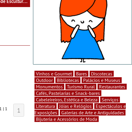
 de Escultura
las-Artes -
ture”
Vinhos e Gourmet
Bares
Discotecas
Outdoor
Bibliotecas
Palácios e Museus
Monumentos
Turismo Rural
Restaurantes
Cafés, Pastelarias e Snack-bares
Cabeleireiros, Estética e Beleza
Serviços
Literatura
Jóias e Relógios
Espectáculos e
1 | 1
1
Exposições
Galerias de Arte e Antiguidades
Bijuteria e Acessórios de Moda