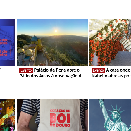
verão
s dias
Algarve reúne chefs Michelin
para uma noite exclusiva
V
Palácio da Pena abre o
A casa onde nasceu Rui
Evento
Evento
Pátio dos Arcos à observação do
Nabeiro abre as por
eclipse solar
público nas Festas
Campo Maior - Fest
entre 8 e 16 de ago