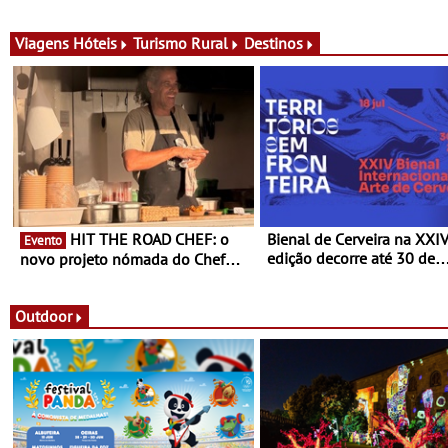
Nuno Queiroz Ribeiro - Um novo
150 vinhos em prova e sei
conceito gastronómico itinerante
de experiências
que percorre Portugal
Viagens
Hóteis
Turismo Rural
Destinos
HIT THE ROAD CHEF: o
Bienal de Cerveira na XXI
Evento
edição decorre até 30 de
novo projeto nómada do Chef
dezembro - Afirmar a arte
Nuno Queiroz Ribeiro - Um novo
enquanto “Territórios sem
conceito gastronómico itinerante
Fronteira”
que percorre Portugal
Outdoor