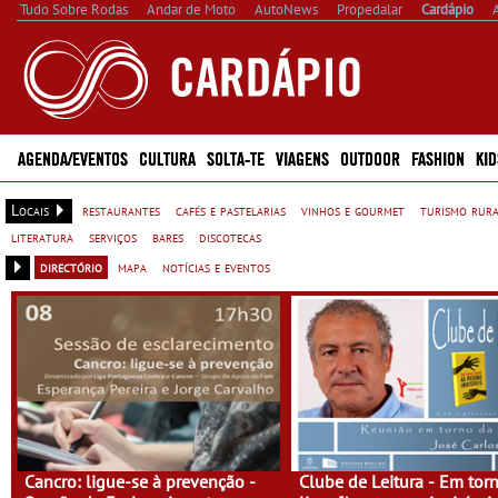
Tudo Sobre Rodas
Andar de Moto
AutoNews
Propedalar
Cardápio
AGENDA/EVENTOS
CULTURA
SOLTA-TE
VIAGENS
OUTDOOR
FASHION
KID
Locais
restaurantes
cafés e pastelarias
vinhos e gourmet
turismo rur
literatura
serviços
bares
discotecas
directório
mapa
notícias e eventos
Cancro: ligue-se à prevenção -
Clube de Leitura - Em tor