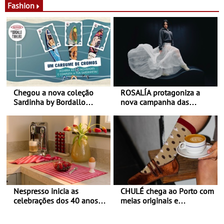
Fashion
Chegou a nova coleção
ROSALÍA protagoniza a
Sardinha by Bordallo
nova campanha das
Pinheiro
sapatilhas 204L da New
Balance
Nespresso inicia as
CHULÉ chega ao Porto com
celebrações dos 40 anos
meias originais e
com parceria exclusiva com
sustentáveis - A marca
a marca portuguesa Torres
portuguesa inaugurou um