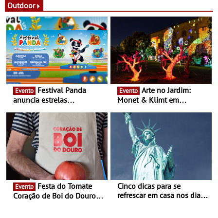
Festas decorrem entre 8 e
Outdoor
16 de agosto
Festival Panda
Arte no Jardim:
Evento
Evento
anuncia estrelas
Monet & Klimt em
confirmadas na 17ª edição
Guimarães prolongada até
- Entre Junho e Julho pelo
ao final de Setembro -
país
Experiência luminosa no
jardim do Museu de
Alberto Sampaio
Festa do Tomate
Cinco dicas para se
Evento
refrescar em casa nos dias
Coração de Boi do Douro -
de calor - Diminuir o
Nos restaurantes da região
desconforto
Agosto é o mês do Tomate