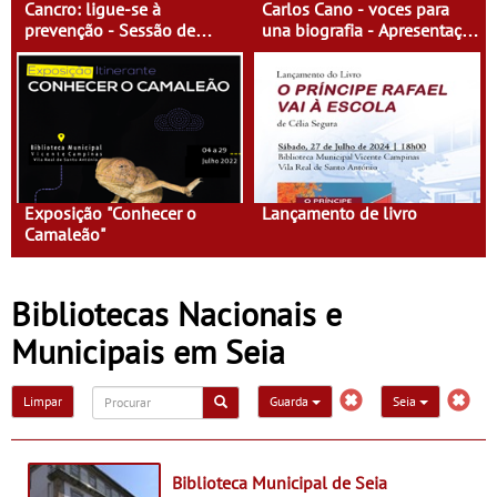
Cancro: ligue-se à
Carlos Cano - voces para
prevenção - Sessão de
una biografia - Apresentação
Esclarecimento
de livro
Exposição "Conhecer o
Lançamento de livro
Camaleão"
Bibliotecas Nacionais e
Municipais em Seia
Limpar
Guarda
Seia
Biblioteca Municipal de Seia