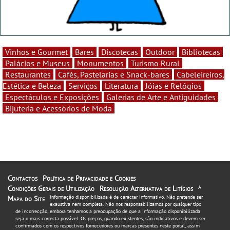
Vinhos e Gourmet
Bares
Discotecas
Outdoor
Bibliotecas
Palácios e Museus
Monumentos
Turismo Rural
Restaurantes
Cafés, Pastelarias e Snack-bares
Cabeleireiros,
Estética e Beleza
Serviços
Literatura
Jóias e Relógios
Espectáculos e Exposições
Galerias de Arte e Antiguidades
Bijuteria e Acessórios de Moda
Contactos
Política de Privacidade e Cookies
Condições Gerais de Utilização
Resolução Alternativa de Litígios
A
informação disponibilizada é de carácter informativo. Não pretende ser
Mapa do Site
exaustiva nem completa. Não nos responsabilizamos por qualquer tipo
de incorrecção, embora tenhamos a preocupação de que a informação disponibilizada
seja o mais correcta possível. Os preços, quando existentes, são indicativos e devem ser
confirmados com os respectivos fornecedores ou marcas presentes neste portal, assim