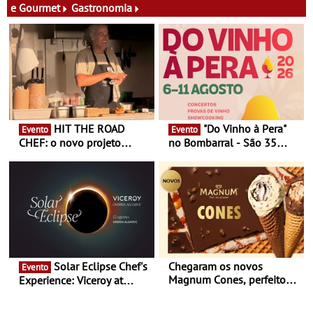
e Gourmet
Gastronomia
HIT THE ROAD
"Do Vinho à Pera"
Evento
Evento
CHEF: o novo projeto
no Bombarral - São 35
nómada do Chef Nuno
produtores, 150 vinhos em
Queiroz Ribeiro - Um novo
prova e seis dias de
conceito gastronómico
experiências
itinerante que percorre
Portugal
Solar Eclipse Chef's
Chegaram os novos
Evento
Magnum Cones, perfeitos
Experience: Viceroy at
para adoçar o verão
Ombria Algarve reúne chefs
Michelin para uma noite