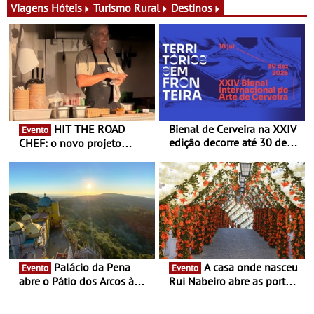
exclusiva
Viagens
Hóteis
Turismo Rural
Destinos
HIT THE ROAD
Bienal de Cerveira na XXIV
Evento
edição decorre até 30 de
CHEF: o novo projeto
dezembro - Afirmar a arte
nómada do Chef Nuno
enquanto “Territórios sem
Queiroz Ribeiro - Um novo
Fronteira”
conceito gastronómico
itinerante que percorre
Portugal
Palácio da Pena
A casa onde nasceu
Evento
Evento
abre o Pátio dos Arcos à
Rui Nabeiro abre as portas
observação do eclipse
ao público nas Festas do
solar
Povo de Campo Maior -