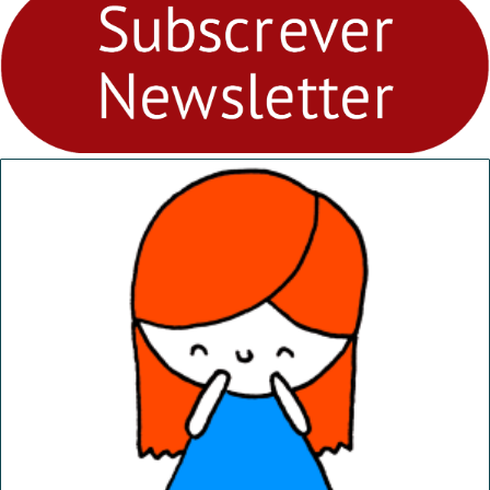
Ambiental nos
“Dominguinhos” de 23 de
abril