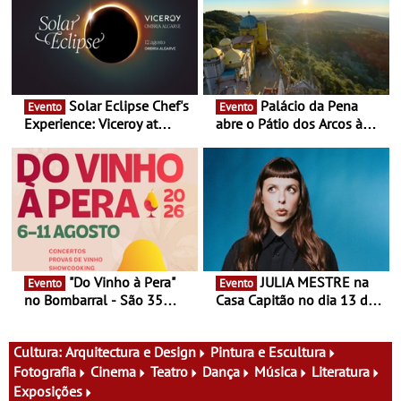
Solar Eclipse Chef's
Palácio da Pena
Evento
Evento
Experience: Viceroy at
abre o Pátio dos Arcos à
Ombria Algarve reúne chefs
observação do eclipse
Michelin para uma noite
solar
exclusiva
"Do Vinho à Pera"
JULIA MESTRE na
Evento
Evento
no Bombarral - São 35
Casa Capitão no dia 13 de
produtores, 150 vinhos em
Agosto
prova e seis dias de
experiências
Cultura:
Arquitectura e Design
Pintura e Escultura
Fotografia
Cinema
Teatro
Dança
Música
Literatura
Exposições