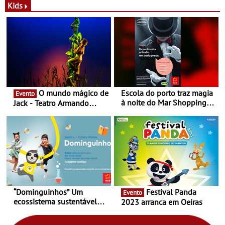
Novas - Edição limitada
espaço no ViaCatarina
Kids
Nespresso x Torres Novas
Shopping
O mundo mágico de
Escola do porto traz magia
Evento
à noite do Mar Shopping
Jack - Teatro Armando
Matosinhos - No sábado,
Cortez até 24 de Março
29 de abril, às 21h00
“Dominguinhos” Um
Festival Panda
Evento
ecossistema sustentável
2023 arranca em Oeiras
para levares contigo aonde
fores - Atelier de Educação