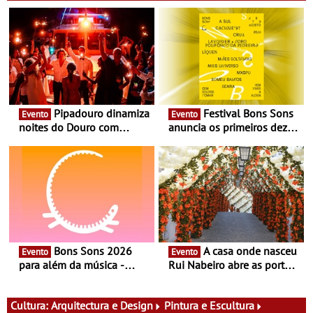
Pipadouro dinamiza
Festival Bons Sons
Evento
Evento
noites do Douro com
anuncia os primeiros dez
experiência exclusiva de
nomes do cartaz
vinho, gastronomia e
música
Bons Sons 2026
A casa onde nasceu
Evento
Evento
para além da música -
Rui Nabeiro abre as portas
Cinema, conversas,
ao público nas Festas do
percursos, oficinas,
Povo de Campo Maior -
atividades para toda a
Festas decorrem entre 8 e
Cultura:
Arquitectura e Design
Pintura e Escultura