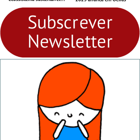
para levares contigo aonde
fores - Atelier de Educação
Ambiental nos
“Dominguinhos” de 23 de
abril