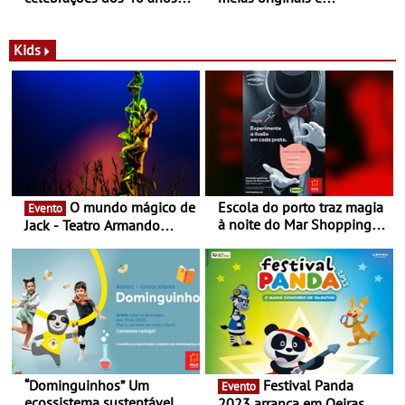
com parceria exclusiva com
sustentáveis - A marca
a marca portuguesa Torres
portuguesa inaugurou um
Novas - Edição limitada
espaço no ViaCatarina
Kids
Nespresso x Torres Novas
Shopping
O mundo mágico de
Escola do porto traz magia
Evento
à noite do Mar Shopping
Jack - Teatro Armando
Matosinhos - No sábado,
Cortez até 24 de Março
29 de abril, às 21h00
“Dominguinhos” Um
Festival Panda
Evento
ecossistema sustentável
2023 arranca em Oeiras