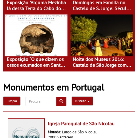
Exposição "Alguma Mezinha
Domingos em Família no
lá dessa Terra do Cabo do
Castelo de S. Jorge: Século
Mundo"
XVI - Tempo de Mulheres -
Mulheres do Seu tempo
Exposição “O que dizem os
Noite dos Museus 2016:
ossos exumados em Santa
Castelo de São Jorge com
Clara-a-Velha”
entrada gratuita
Monumentos em Portugal
Limpar
Distrito
Igreja Paroquial de São Nicolau
Morada:
Largo de São Nicolau
2000 Santarém