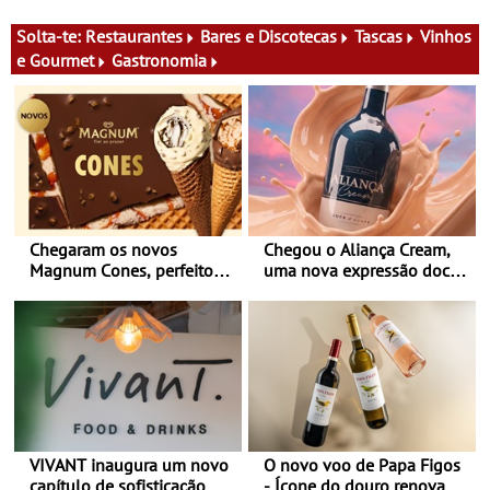
Solta-te:
Restaurantes
Bares e Discotecas
Tascas
Vinhos
e Gourmet
Gastronomia
Chegaram os novos
Chegou o Aliança Cream,
Magnum Cones, perfeitos
uma nova expressão doce
para adoçar o verão
e suave, para viver todas as
estações
VIVANT inaugura um novo
O novo voo de Papa Figos
capítulo de sofisticação no
- Ícone do douro renova a