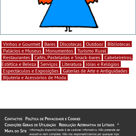
Vinhos e Gourmet
Bares
Discotecas
Outdoor
Bibliotecas
Palácios e Museus
Monumentos
Turismo Rural
Restaurantes
Cafés, Pastelarias e Snack-bares
Cabeleireiros,
Estética e Beleza
Serviços
Literatura
Jóias e Relógios
Espectáculos e Exposições
Galerias de Arte e Antiguidades
Bijuteria e Acessórios de Moda
Contactos
Política de Privacidade e Cookies
Condições Gerais de Utilização
Resolução Alternativa de Litígios
A
informação disponibilizada é de carácter informativo. Não pretende ser
Mapa do Site
exaustiva nem completa. Não nos responsabilizamos por qualquer tipo