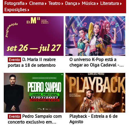
família e muito mais
16 de agosto
Fotografia
Cinema
Teatro
Dança
Música
Literatura
Exposições
D. Maria II reabre
O universo K-Pop está a
Evento
chegar ao Olga Cadaval - A
portas a 18 de setembro
6 de setembro, às 15h00
Pedro Sampaio com
Playback - Estreia a 6 de
Evento
Agosto
concerto exclusivo em
2027 em Portugal