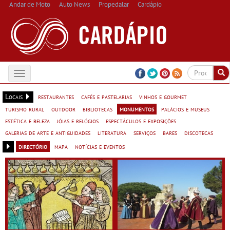
Andar de Moto
Auto News
Propedalar
Cardápio
Toggle
navigation
Locais
restaurantes
cafés e pastelarias
vinhos e gourmet
turismo rural
outdoor
bibliotecas
monumentos
palácios e museus
estética e beleza
jóias e relógios
espectáculos e exposições
galerias de arte e antiguidades
literatura
serviços
bares
discotecas
directório
mapa
notícias e eventos