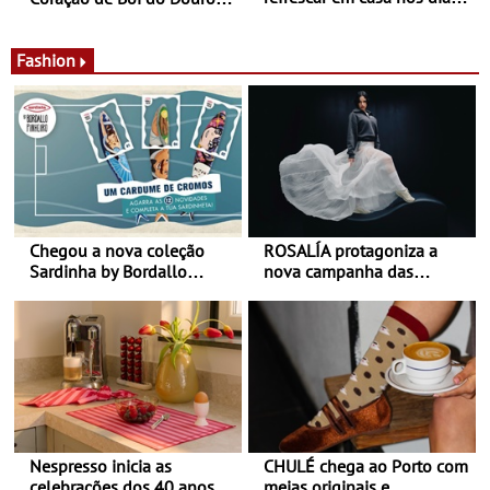
de calor - Diminuir o
Nos restaurantes da região
desconforto
Agosto é o mês do Tomate
Fashion
Chegou a nova coleção
ROSALÍA protagoniza a
Sardinha by Bordallo
nova campanha das
Pinheiro
sapatilhas 204L da New
Balance
Nespresso inicia as
CHULÉ chega ao Porto com
celebrações dos 40 anos
meias originais e