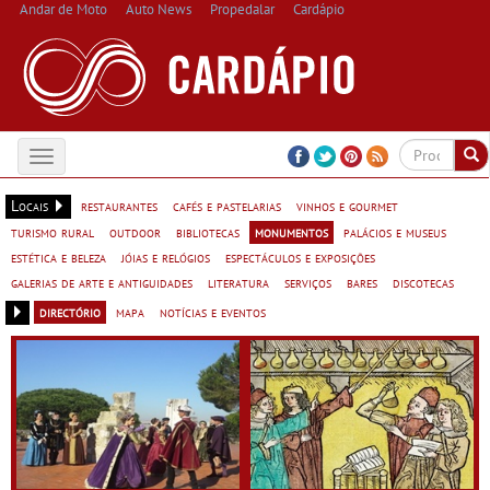
Andar de Moto
Auto News
Propedalar
Cardápio
Toggle
navigation
Locais
restaurantes
cafés e pastelarias
vinhos e gourmet
turismo rural
outdoor
bibliotecas
monumentos
palácios e museus
estética e beleza
jóias e relógios
espectáculos e exposições
galerias de arte e antiguidades
literatura
serviços
bares
discotecas
directório
mapa
notícias e eventos