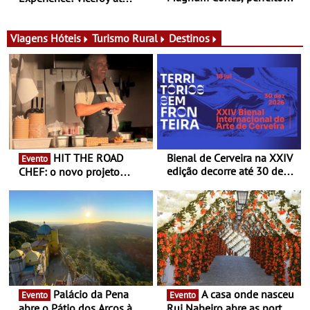
para adoçar o verão
Ombria Algarve reúne chefs
Michelin para uma noite
exclusiva
Viagens
Hóteis
Turismo Rural
Destinos
HIT THE ROAD
Bienal de Cerveira na XXIV
Evento
edição decorre até 30 de
CHEF: o novo projeto
dezembro - Afirmar a arte
nómada do Chef Nuno
enquanto “Territórios sem
Queiroz Ribeiro - Um novo
Fronteira”
conceito gastronómico
itinerante que percorre
Portugal
Palácio da Pena
A casa onde nasceu
Evento
Evento
abre o Pátio dos Arcos à
Rui Nabeiro abre as portas