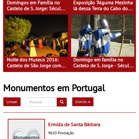
Domingos em Família no
Exposição "Alguma Mezinha
Castelo de S. Jorge: Século
lá dessa Terra do Cabo do
XVI - Tempo de Mulheres -
Mundo"
Mulheres do Seu tempo
Noite dos Museus 2016:
Domingo em família no
Castelo de São Jorge com
Castelo de S. Jorge - Século
entrada gratuita
XI - Lisboa Fora do Condado
Monumentos em Portugal
Limpar
Distrito
Ermida de Santa Bárbara
9650 Povoação