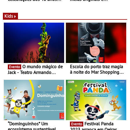
com parceria exclusiva com
sustentáveis - A marca
a marca portuguesa Torres
portuguesa inaugurou um
Novas - Edição limitada
espaço no ViaCatarina
Kids
Nespresso x Torres Novas
Shopping
O mundo mágico de
Escola do porto traz magia
Evento
à noite do Mar Shopping
Jack - Teatro Armando
Matosinhos - No sábado,
Cortez até 24 de Março
29 de abril, às 21h00
“Dominguinhos” Um
Festival Panda
Evento
ecossistema sustentável
2023 arranca em Oeiras