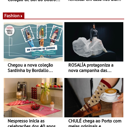
de calor - Diminuir o
Nos restaurantes da região
desconforto
Agosto é o mês do Tomate
Fashion
Chegou a nova coleção
ROSALÍA protagoniza a
Sardinha by Bordallo
nova campanha das
Pinheiro
sapatilhas 204L da New
Balance
Nespresso inicia as
CHULÉ chega ao Porto com
celebrações dos 40 anos
meias originais e