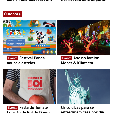
observação do eclipse
ao público nas Festas do
solar
Povo de Campo Maior -
Festas decorrem entre 8 e
Outdoor
16 de agosto
Festival Panda
Arte no Jardim:
Evento
Evento
anuncia estrelas
Monet & Klimt em
confirmadas na 17ª edição
Guimarães prolongada até
- Entre Junho e Julho pelo
ao final de Setembro -
país
Experiência luminosa no
jardim do Museu de
Alberto Sampaio
Festa do Tomate
Cinco dicas para se
Evento
refrescar em casa nos dias
Coração de Boi do Douro -