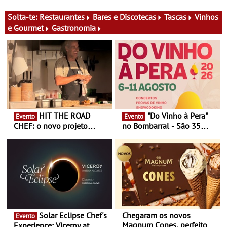
13 de Agosto
Antiga primeira-ministra da
Finlândia é a convidada da
Solta-te:
Restaurantes
Bares e Discotecas
Tascas
Vinhos
primeira edição do novo
e Gourmet
Gastronomia
ciclo de debates dedicado
aos grandes temas do
nosso tempo
HIT THE ROAD
"Do Vinho à Pera"
Evento
Evento
CHEF: o novo projeto
no Bombarral - São 35
nómada do Chef Nuno
produtores, 150 vinhos em
Queiroz Ribeiro - Um novo
prova e seis dias de
conceito gastronómico
experiências
itinerante que percorre
Portugal
Solar Eclipse Chef's
Chegaram os novos
Evento
Magnum Cones, perfeitos
Experience: Viceroy at