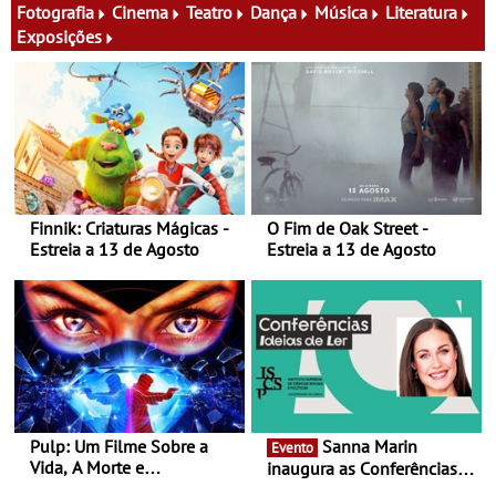
Fotografia
Cinema
Teatro
Dança
Música
Literatura
Exposições
Finnik: Criaturas Mágicas -
O Fim de Oak Street -
Estreia a 13 de Agosto
Estreia a 13 de Agosto
Pulp: Um Filme Sobre a
Sanna Marin
Evento
Vida, A Morte e
inaugura as Conferências
Supermercados - Estreia a
Ideias de Ler, em Lisboa -