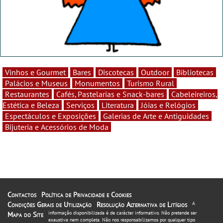
Vinhos e Gourmet
Bares
Discotecas
Outdoor
Bibliotecas
Palácios e Museus
Monumentos
Turismo Rural
Restaurantes
Cafés, Pastelarias e Snack-bares
Cabeleireiros,
Estética e Beleza
Serviços
Literatura
Jóias e Relógios
Espectáculos e Exposições
Galerias de Arte e Antiguidades
Bijuteria e Acessórios de Moda
Contactos
Política de Privacidade e Cookies
Condições Gerais de Utilização
Resolução Alternativa de Litígios
A
informação disponibilizada é de carácter informativo. Não pretende ser
Mapa do Site
exaustiva nem completa. Não nos responsabilizamos por qualquer tipo