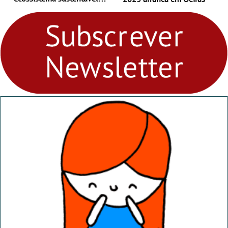
para levares contigo aonde
fores - Atelier de Educação
Ambiental nos
“Dominguinhos” de 23 de
abril