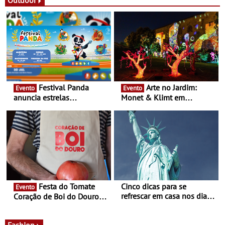
16 de agosto
Festival Panda
Arte no Jardim:
Evento
Evento
anuncia estrelas
Monet & Klimt em
confirmadas na 17ª edição
Guimarães prolongada até
- Entre Junho e Julho pelo
ao final de Setembro -
país
Experiência luminosa no
jardim do Museu de
Alberto Sampaio
Festa do Tomate
Cinco dicas para se
Evento
refrescar em casa nos dias
Coração de Boi do Douro -
de calor - Diminuir o
Nos restaurantes da região
desconforto
Agosto é o mês do Tomate
Fashion