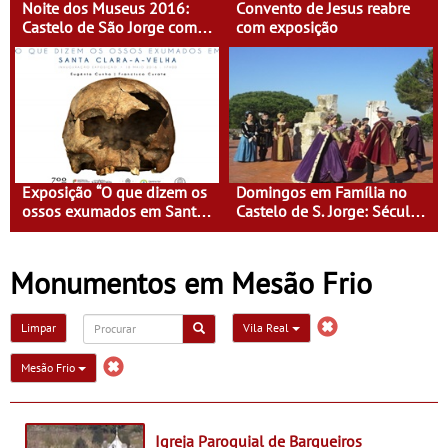
Noite dos Museus 2016:
Convento de Jesus reabre
Castelo de São Jorge com
com exposição
entrada gratuita
Exposição “O que dizem os
Domingos em Família no
ossos exumados em Santa
Castelo de S. Jorge: Século
Clara-a-Velha”
XVI - Tempo de Mulheres -
Mulheres do Seu tempo
Monumentos em Mesão Frio
Limpar
Vila Real
Mesão Frio
Igreja Paroquial de Barqueiros