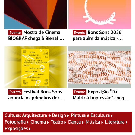
Mostra de Cinema
Bons Sons 2026
Evento
Evento
BIOGRAF chega à Bienal de
para além da música -
Cerveira este verão -
Cinema, conversas,
Documentário, ensaio
percursos, oficinas,
fílmico e práticas artísticas
atividades para toda a
família e muito mais
Festival Bons Sons
Exposição “Da
Evento
Evento
anuncia os primeiros dez
Matriz à Impressão” chega
nomes do cartaz
ao Museu do Oriente - Nem
tudo se faz num clique. A
nova exposição do Museu
Cultura:
Arquitectura e Design
Pintura e Escultura
do Oriente prova-o
Fotografia
Cinema
Teatro
Dança
Música
Literatura
Exposições