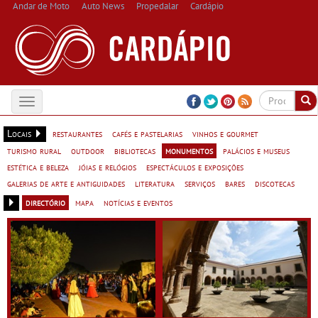
Andar de Moto
Auto News
Propedalar
Cardápio
Toggle
navigation
Locais
restaurantes
cafés e pastelarias
vinhos e gourmet
turismo rural
outdoor
bibliotecas
monumentos
palácios e museus
estética e beleza
jóias e relógios
espectáculos e exposições
galerias de arte e antiguidades
literatura
serviços
bares
discotecas
directório
mapa
notícias e eventos