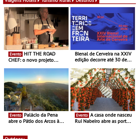
HIT THE ROAD
Bienal de Cerveira na XXIV
Evento
edição decorre até 30 de
CHEF: o novo projeto
dezembro - Afirmar a arte
nómada do Chef Nuno
enquanto “Territórios sem
Queiroz Ribeiro - Um novo
Fronteira”
conceito gastronómico
itinerante que percorre
Portugal
Palácio da Pena
A casa onde nasceu
Evento
Evento
abre o Pátio dos Arcos à
Rui Nabeiro abre as portas
observação do eclipse
ao público nas Festas do
solar
Povo de Campo Maior -
Festas decorrem entre 8 e
Outdoor