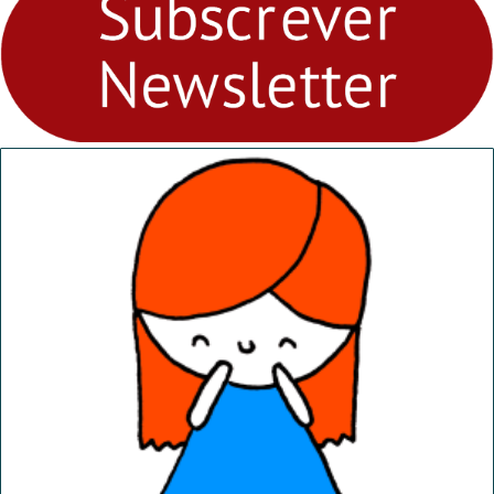
“Dominguinhos” de 23 de
abril