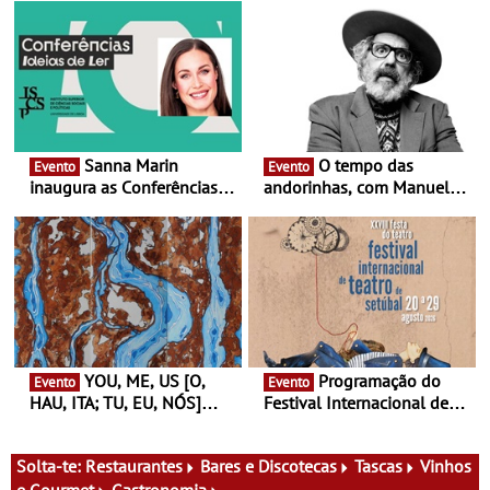
Sanna Marin
O tempo das
Evento
Evento
inaugura as Conferências
andorinhas, com Manuel
Ideias de Ler, em Lisboa -
João Vieira e Corações de
Antiga primeira-ministra da
Atum - Concerto
Finlândia é a convidada da
performance na MAAT
primeira edição do novo
Gallery a 3 de Setembro,
ciclo de debates dedicado
19:30
aos grandes temas do
nosso tempo
YOU, ME, US [O,
Programação do
Evento
Evento
HAU, ITA; TU, EU, NÓS]
Festival Internacional de
Maria Madeira na Fundação
Teatro de Setúbal – XXVIII
Oriente - De 14 de Agosto a
Festa do Teatro - Entre 20 e
13 de Dezembro
29 de Agosto
Solta-te:
Restaurantes
Bares e Discotecas
Tascas
Vinhos
e Gourmet
Gastronomia