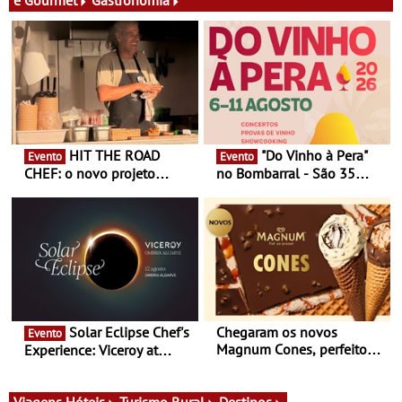
HIT THE ROAD
"Do Vinho à Pera"
Evento
Evento
CHEF: o novo projeto
no Bombarral - São 35
nómada do Chef Nuno
produtores, 150 vinhos em
Queiroz Ribeiro - Um novo
prova e seis dias de
conceito gastronómico
experiências
itinerante que percorre
Portugal
Solar Eclipse Chef's
Chegaram os novos
Evento
Magnum Cones, perfeitos
Experience: Viceroy at
para adoçar o verão
Ombria Algarve reúne chefs
Michelin para uma noite
exclusiva
Viagens
Hóteis
Turismo Rural
Destinos