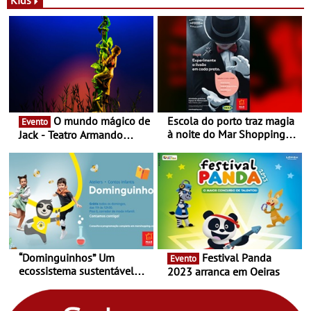
Kids
Nespresso x Torres Novas
Shopping
O mundo mágico de
Escola do porto traz magia
Evento
à noite do Mar Shopping
Jack - Teatro Armando
Matosinhos - No sábado,
Cortez até 24 de Março
29 de abril, às 21h00
“Dominguinhos” Um
Festival Panda
Evento
ecossistema sustentável
2023 arranca em Oeiras
para levares contigo aonde
fores - Atelier de Educação
Ambiental nos