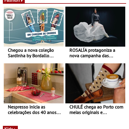
Chegou a nova coleção
ROSALÍA protagoniza a
Sardinha by Bordallo
nova campanha das
Pinheiro
sapatilhas 204L da New
Balance
Nespresso inicia as
CHULÉ chega ao Porto com
celebrações dos 40 anos
meias originais e
com parceria exclusiva com
sustentáveis - A marca
a marca portuguesa Torres
portuguesa inaugurou um
Novas - Edição limitada
espaço no ViaCatarina