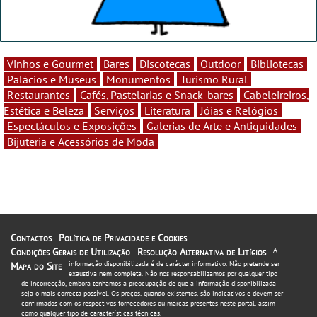
Vinhos e Gourmet
Bares
Discotecas
Outdoor
Bibliotecas
Palácios e Museus
Monumentos
Turismo Rural
Restaurantes
Cafés, Pastelarias e Snack-bares
Cabeleireiros,
Estética e Beleza
Serviços
Literatura
Jóias e Relógios
Espectáculos e Exposições
Galerias de Arte e Antiguidades
Bijuteria e Acessórios de Moda
Contactos
Política de Privacidade e Cookies
Condições Gerais de Utilização
Resolução Alternativa de Litígios
A
informação disponibilizada é de carácter informativo. Não pretende ser
Mapa do Site
exaustiva nem completa. Não nos responsabilizamos por qualquer tipo
de incorrecção, embora tenhamos a preocupação de que a informação disponibilizada
seja o mais correcta possível. Os preços, quando existentes, são indicativos e devem ser
confirmados com os respectivos fornecedores ou marcas presentes neste portal, assim
como qualquer tipo de características técnicas.