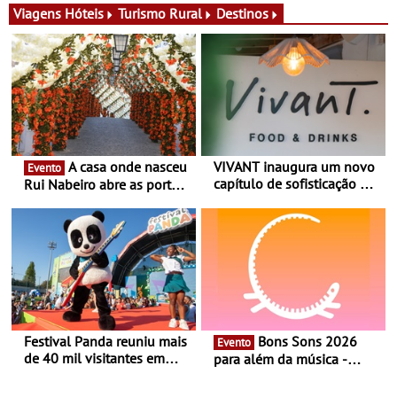
na Quinta do Lago com
líder
Viagens
Hóteis
Turismo Rural
Destinos
uma experiência que une
gastronomia mediterrânica,
cocktails de assinatura e
música
A casa onde nasceu
VIVANT inaugura um novo
Evento
capítulo de sofisticação no
Rui Nabeiro abre as portas
Algarve - Sob nova
ao público nas Festas do
gerência, o Vivant reabre
Povo de Campo Maior -
na Quinta do Lago com
Festas decorrem entre 8 e
uma experiência que une
16 de agosto
gastronomia mediterrânica,
cocktails de assinatura e
música
Festival Panda reuniu mais
Bons Sons 2026
Evento
de 40 mil visitantes em
para além da música -
2026 - 19ª edição do maior
Cinema, conversas,
evento infantil do país
percursos, oficinas,