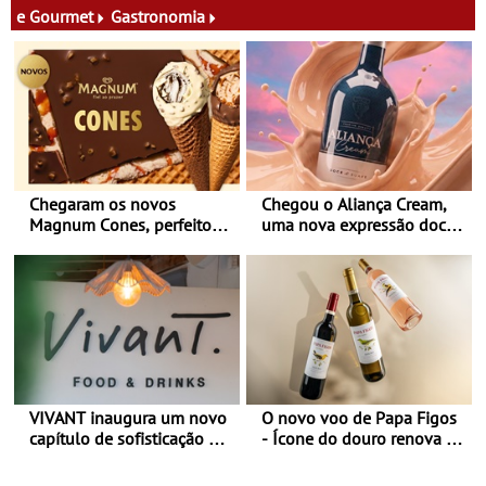
e Gourmet
Gastronomia
Chegaram os novos
Chegou o Aliança Cream,
Magnum Cones, perfeitos
uma nova expressão doce
para adoçar o verão
e suave, para viver todas as
estações
VIVANT inaugura um novo
O novo voo de Papa Figos
capítulo de sofisticação no
- Ícone do douro renova a
Algarve - Sob nova
imagem e afirma a
gerência, o Vivant reabre
identidade de uma marca