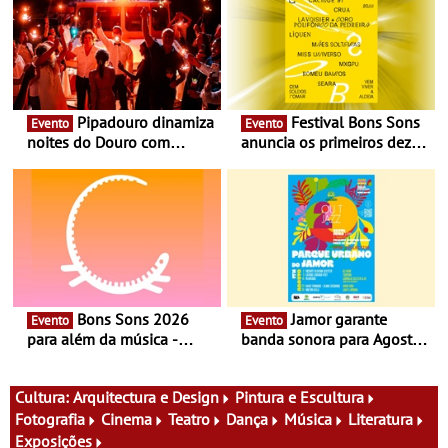
Pipadouro dinamiza
Festival Bons Sons
Evento
Evento
noites do Douro com
anuncia os primeiros dez
experiência exclusiva de
nomes do cartaz
vinho, gastronomia e
música
Bons Sons 2026
Jamor garante
Evento
Evento
para além da música -
banda sonora para Agosto
Cinema, conversas,
com Somersby Out Jazz -
percursos, oficinas,
Para além do encontro
atividades para toda a
habitual aos domingos, a
Cultura:
Arquitectura e Design
Pintura e Escultura
família e muito mais
primeira sexta-feira do mês
Fotografia
Cinema
Teatro
Dança
Música
Literatura
recebe o festival em Paço
Exposições