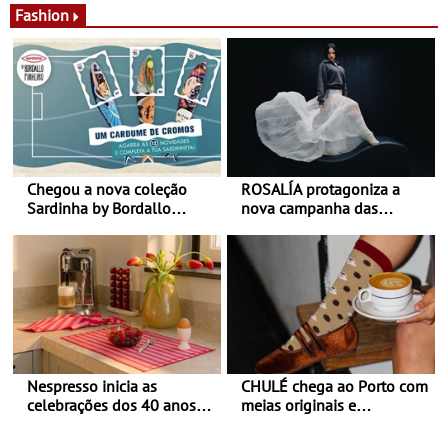
Fashion
Chegou a nova coleção
ROSALÍA protagoniza a
Sardinha by Bordallo
nova campanha das
Pinheiro
sapatilhas 204L da New
Balance
Nespresso inicia as
CHULÉ chega ao Porto com
celebrações dos 40 anos
meias originais e
com parceria exclusiva com
sustentáveis - A marca
a marca portuguesa Torres
portuguesa inaugurou um