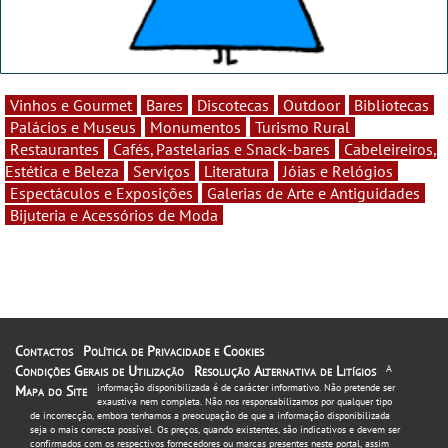
Vinhos e Gourmet
Bares
Discotecas
Outdoor
Bibliotecas
Palácios e Museus
Monumentos
Turismo Rural
Restaurantes
Cafés, Pastelarias e Snack-bares
Cabeleireiros,
Estética e Beleza
Serviços
Literatura
Jóias e Relógios
Espectáculos e Exposições
Galerias de Arte e Antiguidades
Bijuteria e Acessórios de Moda
Contactos
Política de Privacidade e Cookies
Condições Gerais de Utilização
Resolução Alternativa de Litígios
A
informação disponibilizada é de carácter informativo. Não pretende ser
Mapa do Site
exaustiva nem completa. Não nos responsabilizamos por qualquer tipo
de incorrecção, embora tenhamos a preocupação de que a informação disponibilizada
seja o mais correcta possível. Os preços, quando existentes, são indicativos e devem ser
confirmados com os respectivos fornecedores ou marcas presentes neste portal, assim