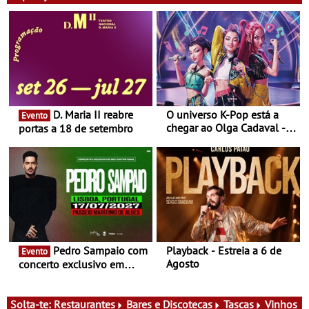
de Arcos
D. Maria II reabre
O universo K-Pop está a
Evento
chegar ao Olga Cadaval - A
portas a 18 de setembro
6 de setembro, às 15h00
Pedro Sampaio com
Playback - Estreia a 6 de
Evento
Agosto
concerto exclusivo em
2027 em Portugal
Solta-te:
Restaurantes
Bares e Discotecas
Tascas
Vinhos