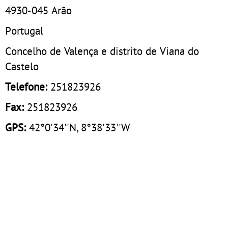
4930-045
Arão
Portugal
Concelho de Valença e distrito de Viana do
Castelo
Telefone:
251823926
Fax:
251823926
GPS:
42°0'34''N, 8°38'33''W