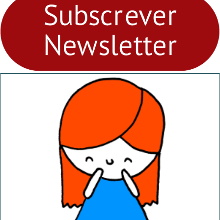
Ambiental nos
“Dominguinhos” de 23 de
abril