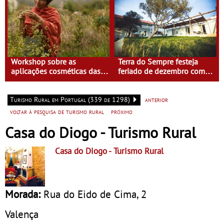
Workshop sobre as
Terra do Sempre festeja
aplicações cosméticas das
feriado de dezembro com
plantas na Casa do Eido –
Isabel Saldanha
Gerês
Turismo Rural em Portugal (339 de 1298)
anterior
voltar à pesquisa de turismo rural
próximo
Casa do Diogo - Turismo Rural
Casa do Diogo
- Turismo Rural
Morada:
Rua do Eido de Cima, 2
Valença