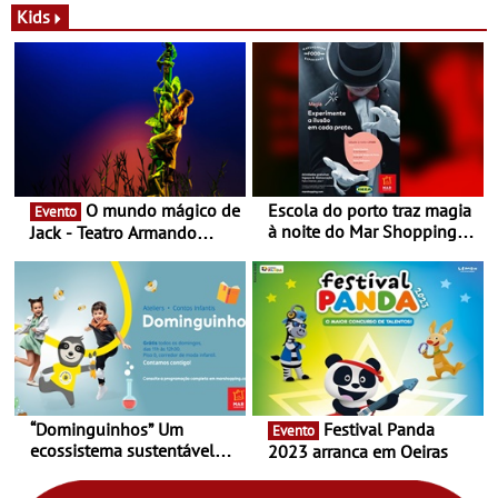
Novas - Edição limitada
espaço no ViaCatarina
Kids
Nespresso x Torres Novas
Shopping
O mundo mágico de
Escola do porto traz magia
Evento
à noite do Mar Shopping
Jack - Teatro Armando
Matosinhos - No sábado,
Cortez até 24 de Março
29 de abril, às 21h00
“Dominguinhos” Um
Festival Panda
Evento
ecossistema sustentável
2023 arranca em Oeiras
para levares contigo aonde
fores - Atelier de Educação