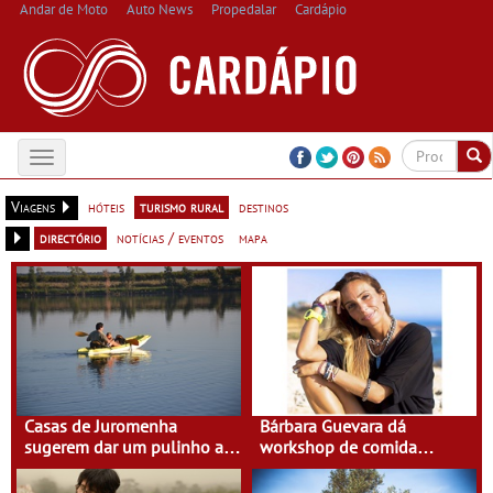
Andar de Moto
Auto News
Propedalar
Cardápio
Toggle
navigation
Viagens
hóteis
turismo rural
destinos
directório
notícias / eventos
mapa
Casas de Juromenha
Bárbara Guevara dá
sugerem dar um pulinho a
workshop de comida
Espanha de caiaque
saudável na Terra do
Sempre