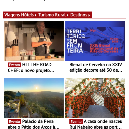
para adoçar o verão
Ombria Algarve reúne chefs
Michelin para uma noite
exclusiva
Viagens
Hóteis
Turismo Rural
Destinos
HIT THE ROAD
Bienal de Cerveira na XXIV
Evento
edição decorre até 30 de
CHEF: o novo projeto
dezembro - Afirmar a arte
nómada do Chef Nuno
enquanto “Territórios sem
Queiroz Ribeiro - Um novo
Fronteira”
conceito gastronómico
itinerante que percorre
Portugal
Palácio da Pena
A casa onde nasceu
Evento
Evento
abre o Pátio dos Arcos à
Rui Nabeiro abre as portas