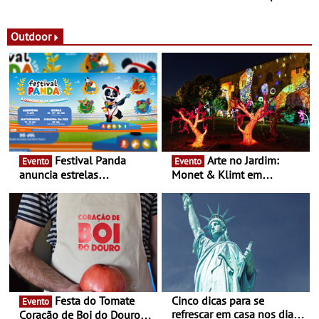
observação do eclipse
ao público nas Festas do
solar
Povo de Campo Maior -
Festas decorrem entre 8 e
Outdoor
16 de agosto
Festival Panda
Arte no Jardim:
Evento
Evento
anuncia estrelas
Monet & Klimt em
confirmadas na 17ª edição
Guimarães prolongada até
- Entre Junho e Julho pelo
ao final de Setembro -
país
Experiência luminosa no
jardim do Museu de
Alberto Sampaio
Festa do Tomate
Cinco dicas para se
Evento
refrescar em casa nos dias
Coração de Boi do Douro -