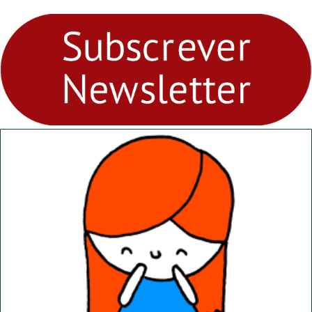
para levares contigo aonde
fores - Atelier de Educação
Ambiental nos
“Dominguinhos” de 23 de
abril