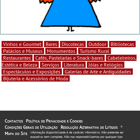
Vinhos e Gourmet
Bares
Discotecas
Outdoor
Bibliotecas
Palácios e Museus
Monumentos
Turismo Rural
Restaurantes
Cafés, Pastelarias e Snack-bares
Cabeleireiros,
Estética e Beleza
Serviços
Literatura
Jóias e Relógios
Espectáculos e Exposições
Galerias de Arte e Antiguidades
Bijuteria e Acessórios de Moda
Contactos
Política de Privacidade e Cookies
Condições Gerais de Utilização
Resolução Alternativa de Litígios
A
informação disponibilizada é de carácter informativo. Não pretende ser
Mapa do Site
exaustiva nem completa. Não nos responsabilizamos por qualquer tipo