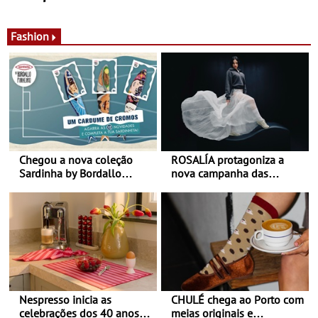
de calor - Diminuir o
Nos restaurantes da região
desconforto
Agosto é o mês do Tomate
Fashion
Chegou a nova coleção
ROSALÍA protagoniza a
Sardinha by Bordallo
nova campanha das
Pinheiro
sapatilhas 204L da New
Balance
Nespresso inicia as
CHULÉ chega ao Porto com
celebrações dos 40 anos
meias originais e