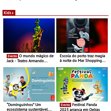
com parceria exclusiva com
sustentáveis - A marca
a marca portuguesa Torres
portuguesa inaugurou um
Novas - Edição limitada
espaço no ViaCatarina
Kids
Nespresso x Torres Novas
Shopping
O mundo mágico de
Escola do porto traz magia
Evento
à noite do Mar Shopping
Jack - Teatro Armando
Matosinhos - No sábado,
Cortez até 24 de Março
29 de abril, às 21h00
“Dominguinhos” Um
Festival Panda
Evento
ecossistema sustentável
2023 arranca em Oeiras