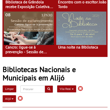
Biblioteca de Grândola
Encontro com o escritor João
recebe Exposição Coletiva
Tordo
de Escultura da Faculdade
de Belas-Artes - “360º
around sculpture”
Cancro: ligue-se à
Uma noite na Biblioteca
prevenção - Sessão de
Esclarecimento
Bibliotecas Nacionais e
Municipais em Alijó
Limpar
Vila Real
Alijó