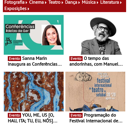
Fotografia
Cinema
Teatro
Dança
Música
Literatura
Exposições
Sanna Marin
O tempo das
Evento
Evento
inaugura as Conferências
andorinhas, com Manuel
Ideias de Ler, em Lisboa -
João Vieira e Corações de
Antiga primeira-ministra da
Atum - Concerto
Finlândia é a convidada da
performance na MAAT
primeira edição do novo
Gallery a 3 de Setembro,
ciclo de debates dedicado
19:30
aos grandes temas do
nosso tempo
YOU, ME, US [O,
Programação do
Evento
Evento
HAU, ITA; TU, EU, NÓS]
Festival Internacional de
Maria Madeira na Fundação
Teatro de Setúbal – XXVIII