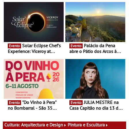
Solar Eclipse Chef's
Palácio da Pena
Evento
Evento
Experience: Viceroy at
abre o Pátio dos Arcos à
Ombria Algarve reúne chefs
observação do eclipse
Michelin para uma noite
solar
exclusiva
"Do Vinho à Pera"
JULIA MESTRE na
Evento
Evento
no Bombarral - São 35
Casa Capitão no dia 13 de
produtores, 150 vinhos em
Agosto
prova e seis dias de
experiências
Cultura:
Arquitectura e Design
Pintura e Escultura