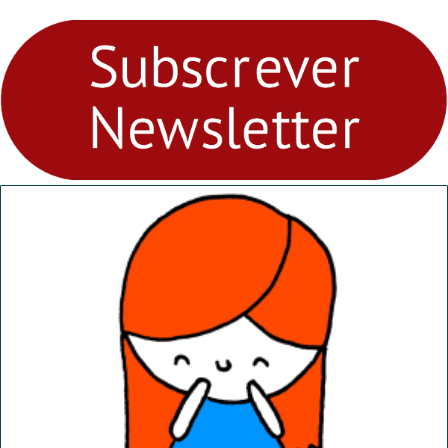
para levares contigo aonde
fores - Atelier de Educação
Ambiental nos
“Dominguinhos” de 23 de
abril