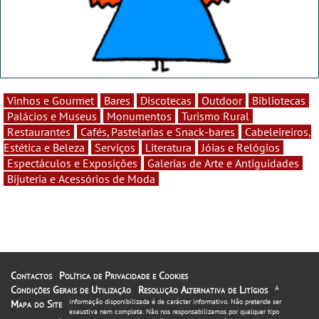
Vinhos e Gourmet
Bares
Discotecas
Outdoor
Bibliotecas
Palácios e Museus
Monumentos
Turismo Rural
Restaurantes
Cafés, Pastelarias e Snack-bares
Cabeleireiros,
Estética e Beleza
Serviços
Literatura
Jóias e Relógios
Espectáculos e Exposições
Galerias de Arte e Antiguidades
Bijuteria e Acessórios de Moda
Contactos
Política de Privacidade e Cookies
Condições Gerais de Utilização
Resolução Alternativa de Litígios
A
informação disponibilizada é de carácter informativo. Não pretende ser
Mapa do Site
exaustiva nem completa. Não nos responsabilizamos por qualquer tipo