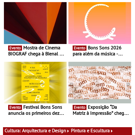
Mostra de Cinema
Bons Sons 2026
Evento
Evento
BIOGRAF chega à Bienal de
para além da música -
Cerveira este verão -
Cinema, conversas,
Documentário, ensaio
percursos, oficinas,
fílmico e práticas artísticas
atividades para toda a
família e muito mais
Festival Bons Sons
Exposição “Da
Evento
Evento
anuncia os primeiros dez
Matriz à Impressão” chega
nomes do cartaz
ao Museu do Oriente - Nem
tudo se faz num clique. A
nova exposição do Museu
Cultura:
Arquitectura e Design
Pintura e Escultura