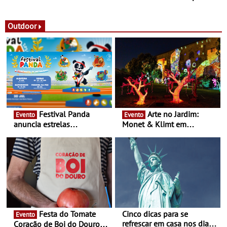
observação do eclipse
ao público nas Festas do
solar
Povo de Campo Maior -
Festas decorrem entre 8 e
Outdoor
16 de agosto
Festival Panda
Arte no Jardim:
Evento
Evento
anuncia estrelas
Monet & Klimt em
confirmadas na 17ª edição
Guimarães prolongada até
- Entre Junho e Julho pelo
ao final de Setembro -
país
Experiência luminosa no
jardim do Museu de
Alberto Sampaio
Festa do Tomate
Cinco dicas para se
Evento
refrescar em casa nos dias
Coração de Boi do Douro -