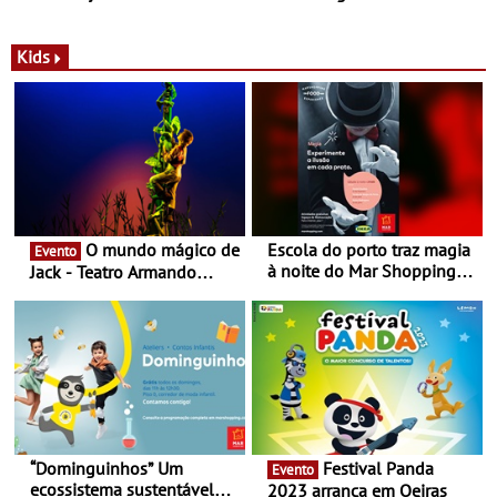
com parceria exclusiva com
sustentáveis - A marca
a marca portuguesa Torres
portuguesa inaugurou um
Novas - Edição limitada
espaço no ViaCatarina
Kids
Nespresso x Torres Novas
Shopping
O mundo mágico de
Escola do porto traz magia
Evento
à noite do Mar Shopping
Jack - Teatro Armando
Matosinhos - No sábado,
Cortez até 24 de Março
29 de abril, às 21h00
“Dominguinhos” Um
Festival Panda
Evento
ecossistema sustentável
2023 arranca em Oeiras