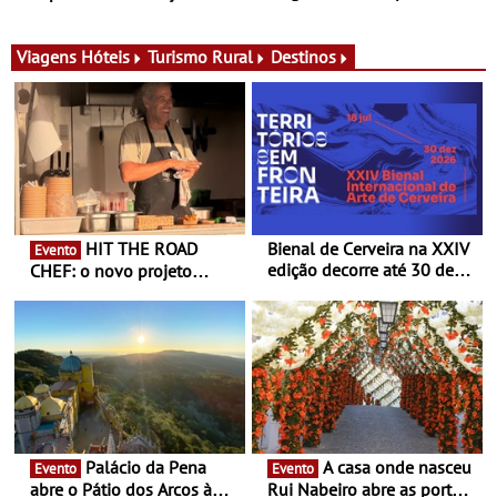
para adoçar o verão
Ombria Algarve reúne chefs
Michelin para uma noite
exclusiva
Viagens
Hóteis
Turismo Rural
Destinos
HIT THE ROAD
Bienal de Cerveira na XXIV
Evento
edição decorre até 30 de
CHEF: o novo projeto
dezembro - Afirmar a arte
nómada do Chef Nuno
enquanto “Territórios sem
Queiroz Ribeiro - Um novo
Fronteira”
conceito gastronómico
itinerante que percorre
Portugal
Palácio da Pena
A casa onde nasceu
Evento
Evento
abre o Pátio dos Arcos à
Rui Nabeiro abre as portas