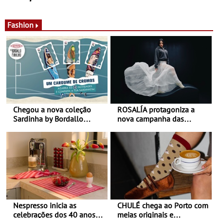
de calor - Diminuir o
Nos restaurantes da região
desconforto
Agosto é o mês do Tomate
Fashion
Chegou a nova coleção
ROSALÍA protagoniza a
Sardinha by Bordallo
nova campanha das
Pinheiro
sapatilhas 204L da New
Balance
Nespresso inicia as
CHULÉ chega ao Porto com
celebrações dos 40 anos
meias originais e