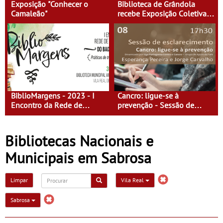
Exposição "Conhecer o
Biblioteca de Grândola
Camaleão"
recebe Exposição Coletiva
de Escultura da Faculdade
de Belas-Artes - “360º
around sculpture”
BiblioMargens - 2023 - I
Cancro: ligue-se à
Encontro da Rede de
prevenção - Sessão de
Bibliotecas do Baixo
Esclarecimento
Guadiana
Bibliotecas Nacionais e
Municipais em Sabrosa
Limpar
Vila Real
Sabrosa