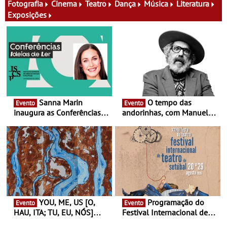
do Oriente prova-o
Fotografia
Cinema
Teatro
Dança
Música
Literatura
Exposições
Sanna Marin
O tempo das
Evento
Evento
inaugura as Conferências
andorinhas, com Manuel
Ideias de Ler, em Lisboa -
João Vieira e Corações de
Antiga primeira-ministra da
Atum - Concerto
Finlândia é a convidada da
performance na MAAT
primeira edição do novo
Gallery a 3 de Setembro,
ciclo de debates dedicado
19:30
aos grandes temas do
nosso tempo
YOU, ME, US [O,
Programação do
Evento
Evento
HAU, ITA; TU, EU, NÓS]
Festival Internacional de
Maria Madeira na Fundação
Teatro de Setúbal – XXVIII