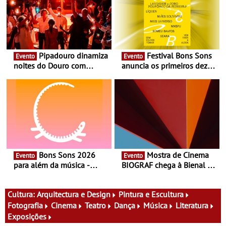
Pipadouro dinamiza
Festival Bons Sons
Evento
Evento
noites do Douro com
anuncia os primeiros dez
experiência exclusiva de
nomes do cartaz
vinho, gastronomia e
música
Bons Sons 2026
Mostra de Cinema
Evento
Evento
para além da música -
BIOGRAF chega à Bienal de
Cinema, conversas,
Cerveira este verão -
percursos, oficinas,
Documentário, ensaio
atividades para toda a
fílmico e práticas artísticas
Cultura:
Arquitectura e Design
Pintura e Escultura
família e muito mais
Fotografia
Cinema
Teatro
Dança
Música
Literatura
Exposições