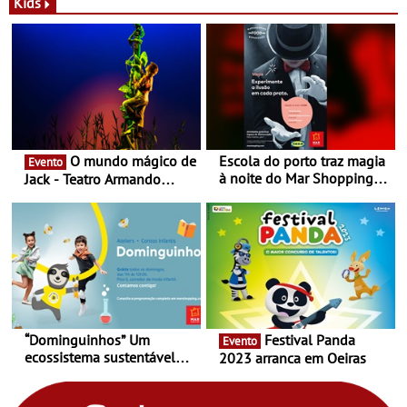
Novas - Edição limitada
espaço no ViaCatarina
Kids
Nespresso x Torres Novas
Shopping
O mundo mágico de
Escola do porto traz magia
Evento
à noite do Mar Shopping
Jack - Teatro Armando
Matosinhos - No sábado,
Cortez até 24 de Março
29 de abril, às 21h00
“Dominguinhos” Um
Festival Panda
Evento
ecossistema sustentável
2023 arranca em Oeiras
para levares contigo aonde
fores - Atelier de Educação