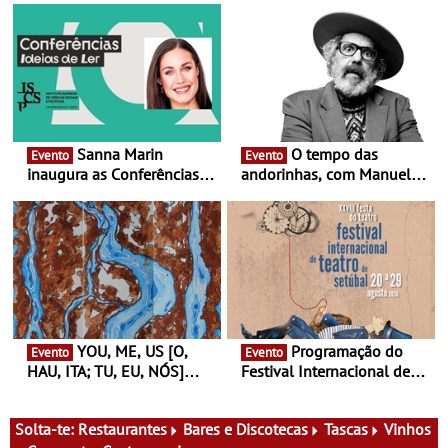
Sanna Marin
O tempo das
Evento
Evento
inaugura as Conferências
andorinhas, com Manuel
Ideias de Ler, em Lisboa -
João Vieira e Corações de
Antiga primeira-ministra da
Atum - Concerto
Finlândia é a convidada da
performance na MAAT
primeira edição do novo
Gallery a 3 de Setembro,
ciclo de debates dedicado
19:30
aos grandes temas do
nosso tempo
YOU, ME, US [O,
Programação do
Evento
Evento
HAU, ITA; TU, EU, NÓS]
Festival Internacional de
Maria Madeira na Fundação
Teatro de Setúbal – XXVIII
Oriente - De 14 de Agosto a
Festa do Teatro - Entre 20 e
13 de Dezembro
29 de Agosto
Solta-te:
Restaurantes
Bares e Discotecas
Tascas
Vinhos