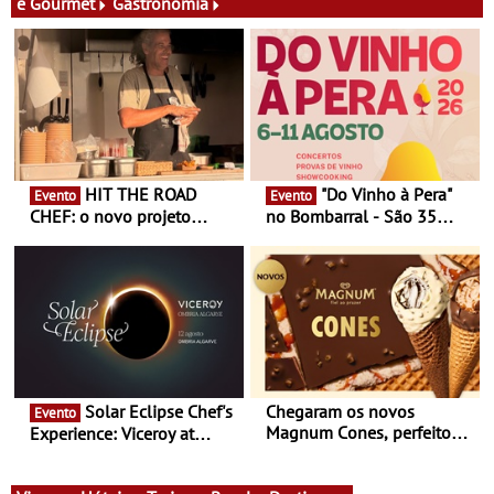
e Gourmet
Gastronomia
HIT THE ROAD
"Do Vinho à Pera"
Evento
Evento
CHEF: o novo projeto
no Bombarral - São 35
nómada do Chef Nuno
produtores, 150 vinhos em
Queiroz Ribeiro - Um novo
prova e seis dias de
conceito gastronómico
experiências
itinerante que percorre
Portugal
Solar Eclipse Chef's
Chegaram os novos
Evento
Magnum Cones, perfeitos
Experience: Viceroy at
para adoçar o verão
Ombria Algarve reúne chefs
Michelin para uma noite