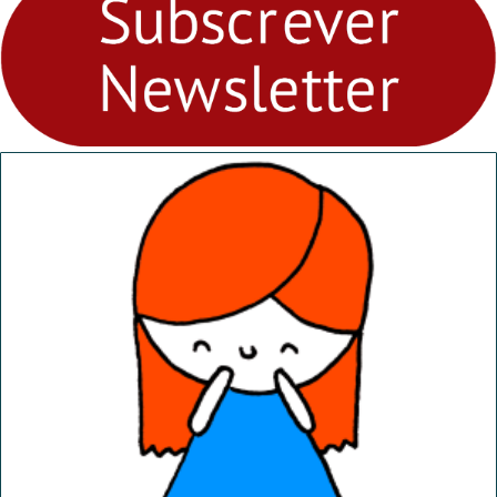
Ambiental nos
“Dominguinhos” de 23 de
abril