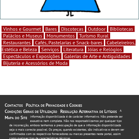
Vinhos e Gourmet
Bares
Discotecas
Outdoor
Bibliotecas
Palácios e Museus
Monumentos
Turismo Rural
Restaurantes
Cafés, Pastelarias e Snack-bares
Cabeleireiros,
Estética e Beleza
Serviços
Literatura
Jóias e Relógios
Espectáculos e Exposições
Galerias de Arte e Antiguidades
Bijuteria e Acessórios de Moda
Contactos
Política de Privacidade e Cookies
Condições Gerais de Utilização
Resolução Alternativa de Litígios
A
informação disponibilizada é de carácter informativo. Não pretende ser
Mapa do Site
exaustiva nem completa. Não nos responsabilizamos por qualquer tipo
de incorrecção, embora tenhamos a preocupação de que a informação disponibilizada
seja o mais correcta possível. Os preços, quando existentes, são indicativos e devem ser
confirmados com os respectivos fornecedores ou marcas presentes neste portal, assim
como qualquer tipo de características técnicas.