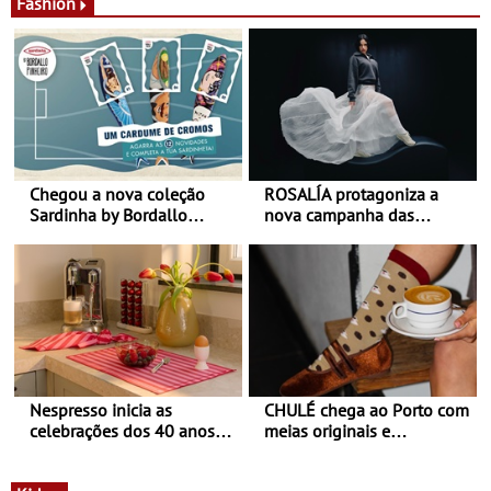
Fashion
Chegou a nova coleção
ROSALÍA protagoniza a
Sardinha by Bordallo
nova campanha das
Pinheiro
sapatilhas 204L da New
Balance
Nespresso inicia as
CHULÉ chega ao Porto com
celebrações dos 40 anos
meias originais e
com parceria exclusiva com
sustentáveis - A marca
a marca portuguesa Torres
portuguesa inaugurou um