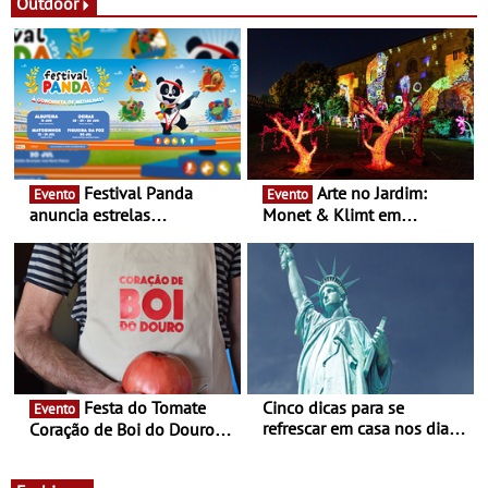
Festas decorrem entre 8 e
Outdoor
16 de agosto
Festival Panda
Arte no Jardim:
Evento
Evento
anuncia estrelas
Monet & Klimt em
confirmadas na 17ª edição
Guimarães prolongada até
- Entre Junho e Julho pelo
ao final de Setembro -
país
Experiência luminosa no
jardim do Museu de
Alberto Sampaio
Festa do Tomate
Cinco dicas para se
Evento
refrescar em casa nos dias
Coração de Boi do Douro -
de calor - Diminuir o
Nos restaurantes da região
desconforto
Agosto é o mês do Tomate