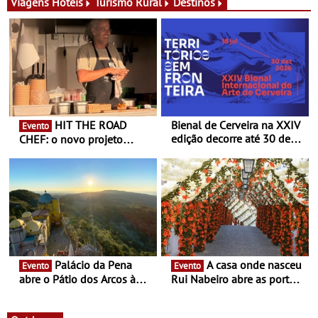
exclusiva
Viagens
Hóteis
Turismo Rural
Destinos
HIT THE ROAD
Bienal de Cerveira na XXIV
Evento
edição decorre até 30 de
CHEF: o novo projeto
dezembro - Afirmar a arte
nómada do Chef Nuno
enquanto “Territórios sem
Queiroz Ribeiro - Um novo
Fronteira”
conceito gastronómico
itinerante que percorre
Portugal
Palácio da Pena
A casa onde nasceu
Evento
Evento
abre o Pátio dos Arcos à
Rui Nabeiro abre as portas
observação do eclipse
ao público nas Festas do
solar
Povo de Campo Maior -