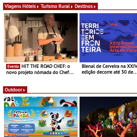
conceito gastronómico itinerante
de experiências
que percorre Portugal
Viagens
Hóteis
Turismo Rural
Destinos
HIT THE ROAD CHEF: o
Bienal de Cerveira na XXI
Evento
edição decorre até 30 de
novo projeto nómada do Chef
dezembro - Afirmar a arte
Nuno Queiroz Ribeiro - Um novo
enquanto “Territórios sem
conceito gastronómico itinerante
Fronteira”
que percorre Portugal
Outdoor