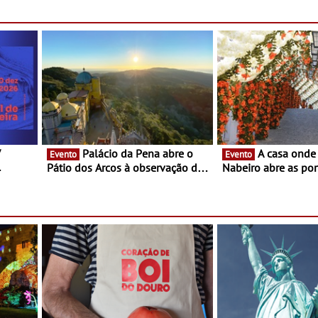
para uma noite exclusiva
V
Palácio da Pena abre o
A casa onde nasceu Rui
Evento
Evento
Pátio dos Arcos à observação do
Nabeiro abre as por
eclipse solar
público nas Festas
Campo Maior - Fest
entre 8 e 16 de ago