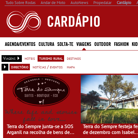
Tudo Sobre Rodas
Andar de Moto
AutoNews
Propedalar
Cardápio
AGENDA/EVENTOS
CULTURA
SOLTA-TE
VIAGENS
OUTDOOR
FASHION
KID
Viagens
hóteis
turismo rural
destinos
directório
notícias / eventos
mapa
Terra do Sempre junta-se a SOS
Terra do Sempre festeja fe
Arganil na recolha de bens de
de dezembro com Isabel