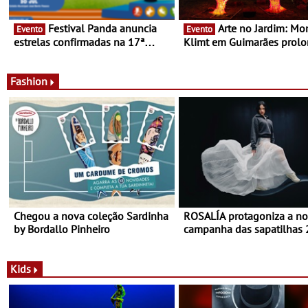
Festival Panda anuncia
Arte no Jardim: Monet &
Evento
Evento
estrelas confirmadas na 17ª
Klimt em Guimarães prol
edição - Entre Junho e Julho pelo
até ao final de Setembro -
país
Experiência luminosa no j
do Museu de Alberto Sam
Fashion
Chegou a nova coleção Sardinha
ROSALÍA protagoniza a n
by Bordallo Pinheiro
campanha das sapatilhas
da New Balance
Kids