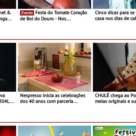
Festa do Tomate Coração
Cinco dicas para se
Evento
casa nos dias de calor - Dim
ongada
de Boi do Douro - Nos
o desconforto
restaurantes da região Agosto é o
ardim
mês do Tomate
paio
ova
Nespresso inicia as celebrações
CHULÉ chega ao Po
 204L
dos 40 anos com parceria
meias originais e su
exclusiva com a marca
marca portuguesa 
portuguesa Torres Novas -
espaço no ViaCatar
Edição limitada Nespresso x
Torres Novas