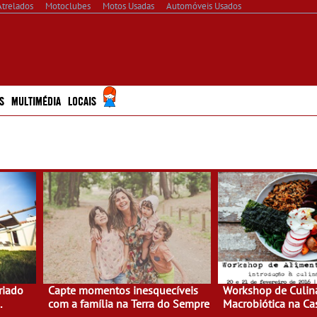
Atrelados
Motoclubes
Motos Usadas
Automóveis Usados
S
MULTIMÉDIA
LOCAIS
riado
Capte momentos inesquecíveis
Workshop de Culiná
com a família na Terra do Sempre
Macrobiótica na Ca