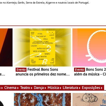
 no Alentejo, Gerês, Serra da Estrela, Algarve e noutros locais de Portugal.
Festival Bons Sons
Bons Sons 2026 para
Evento
Evento
e
anuncia os primeiros dez nomes
além da música - C
do cartaz
conversas, percursos
ico e
atividades para toda
muito mais
a
Cinema
Teatro
Dança
Música
Literatura
Exposições