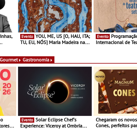
YOU, ME, US [O, HAU, ITA;
Programação do Festival
Evento
Evento
TU, EU, NÓS] Maria Madeira na
Internacional de Te
rto
Fundação Oriente - De 14 de
Setúbal – XXVIII Fe
ery a 3
Agosto a 13 de Dezembro
- Entre 20 e 29 de 
 Gourmet
Gastronomia
Solar Eclipse Chef's
Chegaram os novo
Evento
Cones, perfeitos pa
ores,
Experience: Viceroy at Ombria
verão
s dias
Algarve reúne chefs Michelin