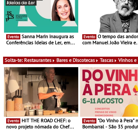
Sanna Marin inaugura as
O tempo das andorinhas,
Evento
Evento
Conferências Ideias de Ler, em
com Manuel João Vieira e
Lisboa - Antiga primeira-ministra
Corações de Atum - Conce
da Finlândia é a convidada da
performance na MAAT Gall
primeira edição do novo ciclo de
de Setembro, 19:30
Solta-te:
Restaurantes
Bares e Discotecas
Tascas
Vinhos e
debates dedicado aos grandes
temas do nosso tempo
HIT THE ROAD CHEF: o
"Do Vinho à Pera" no
Evento
Evento
novo projeto nómada do Chef
Bombarral - São 35 produt
Nuno Queiroz Ribeiro - Um novo
150 vinhos em prova e sei