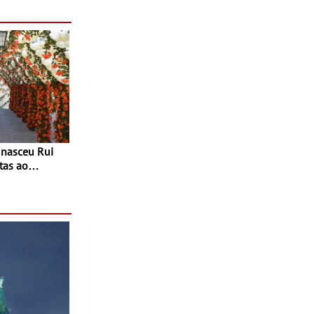
tas ao
 do Povo de
as decorrem
sto