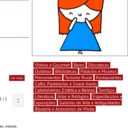
Vinhos e Gourmet
Bares
Discotecas
Outdoor
Bibliotecas
Palácios e Museus
Monumentos
Turismo Rural
Restaurantes
Ver mais
Cafés, Pastelarias e Snack-bares
Cabeleireiros, Estética e Beleza
Serviços
Literatura
Jóias e Relógios
Espectáculos e
1 | 1
1
Exposições
Galerias de Arte e Antiguidades
Bijuteria e Acessórios de Moda
il, website,