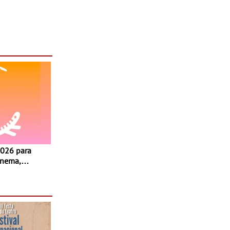
inema,
, oficinas,
 a família e