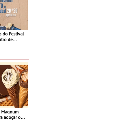
atro de
sta do Teatro
Agosto
s Magnum
ra adoçar o