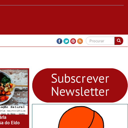
ria
sa do Eido