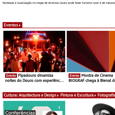
facebook e localização no mapa de diversos locais onde fazer turismo rural e de natureza
Eventos
Pipadouro dinamiza
Mostra de Cinema
Evento
Evento
noites do Douro com experiência
BIOGRAF chega à Bienal d
exclusiva de vinho, gastronomia
Cerveira este verão -
e música
Documentário, ensaio fílm
práticas artísticas
Cultura:
Arquitectura e Design
Pintura e Escultura
Fotografi