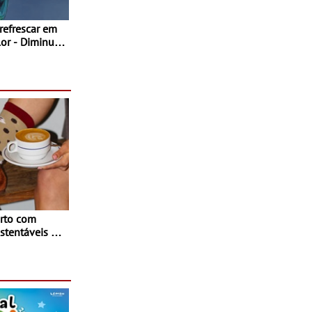
 refrescar em
inuir
rto com
stentáveis - A
inaugurou um
ina Shopping