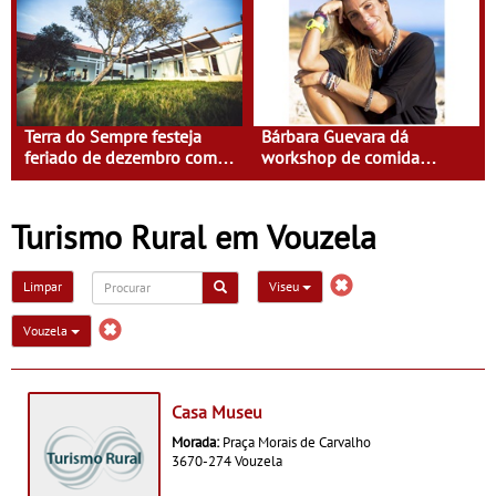
Terra do Sempre festeja
Bárbara Guevara dá
feriado de dezembro com
workshop de comida
Isabel Saldanha
saudável na Terra do
Sempre
Turismo Rural em Vouzela
Limpar
Viseu
Vouzela
Casa Museu
Morada:
Praça Morais de Carvalho
3670-274 Vouzela