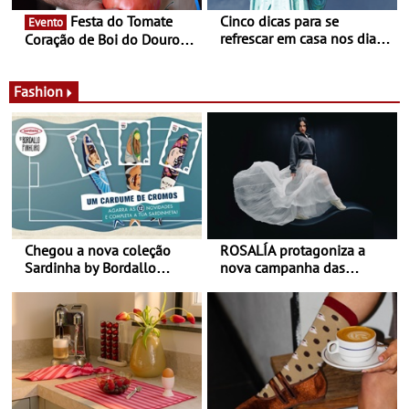
Festa do Tomate
Cinco dicas para se
Evento
refrescar em casa nos dias
Coração de Boi do Douro -
de calor - Diminuir o
Nos restaurantes da região
desconforto
Agosto é o mês do Tomate
Fashion
Chegou a nova coleção
ROSALÍA protagoniza a
Sardinha by Bordallo
nova campanha das
Pinheiro
sapatilhas 204L da New
Balance