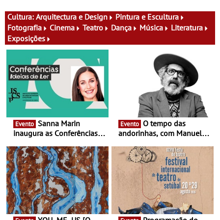
tudo se faz num clique. A
nova exposição do Museu
Cultura:
Arquitectura e Design
Pintura e Escultura
do Oriente prova-o
Fotografia
Cinema
Teatro
Dança
Música
Literatura
Exposições
Sanna Marin
O tempo das
Evento
Evento
inaugura as Conferências
andorinhas, com Manuel
Ideias de Ler, em Lisboa -
João Vieira e Corações de
Antiga primeira-ministra da
Atum - Concerto
Finlândia é a convidada da
performance na MAAT
primeira edição do novo
Gallery a 3 de Setembro,
ciclo de debates dedicado
19:30
aos grandes temas do
nosso tempo