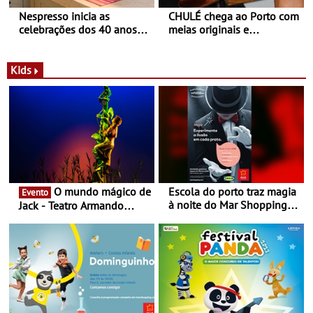
Nespresso inicia as
CHULÉ chega ao Porto com
celebrações dos 40 anos
meias originais e
com parceria exclusiva com
sustentáveis - A marca
a marca portuguesa Torres
portuguesa inaugurou um
Novas - Edição limitada
espaço no ViaCatarina
Kids
Nespresso x Torres Novas
Shopping
O mundo mágico de
Escola do porto traz magia
Evento
à noite do Mar Shopping
Jack - Teatro Armando
Matosinhos - No sábado,
Cortez até 24 de Março
29 de abril, às 21h00