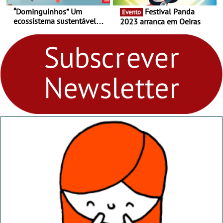
“Dominguinhos” Um
Festival Panda
Evento
ecossistema sustentável
2023 arranca em Oeiras
para levares contigo aonde
fores - Atelier de Educação
Ambiental nos
“Dominguinhos” de 23 de
abril