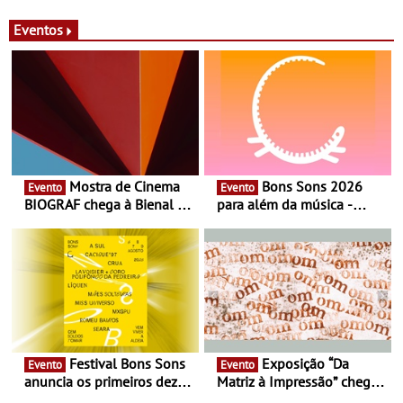
Eventos
Mostra de Cinema
Bons Sons 2026
Evento
Evento
BIOGRAF chega à Bienal de
para além da música -
Cerveira este verão -
Cinema, conversas,
Documentário, ensaio
percursos, oficinas,
fílmico e práticas artísticas
atividades para toda a
família e muito mais
Festival Bons Sons
Exposição “Da
Evento
Evento
anuncia os primeiros dez
Matriz à Impressão” chega
nomes do cartaz
ao Museu do Oriente - Nem