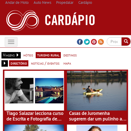
Andar de Moto
Auto News
Propedalar
Cardápio
Toggle
navigation
Viagens
hóteis
turismo rural
destinos
directório
notícias / eventos
mapa
Tiago Salazar lecciona curso
Casas de Juromenha
de Escrita e Fotografia de
sugerem dar um pulinho a
Viagens na Casa do Eido –
Espanha de caiaque
Gerês