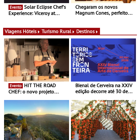
Solar Eclipse Chef's
Chegaram os novos
Evento
Magnum Cones, perfeitos
Experience: Viceroy at
para adoçar o verão
Ombria Algarve reúne chefs
Michelin para uma noite
exclusiva
Viagens
Hóteis
Turismo Rural
Destinos
HIT THE ROAD
Bienal de Cerveira na XXIV
Evento
edição decorre até 30 de
CHEF: o novo projeto
dezembro - Afirmar a arte
nómada do Chef Nuno
enquanto “Territórios sem
Queiroz Ribeiro - Um novo
Fronteira”
conceito gastronómico
itinerante que percorre
Portugal