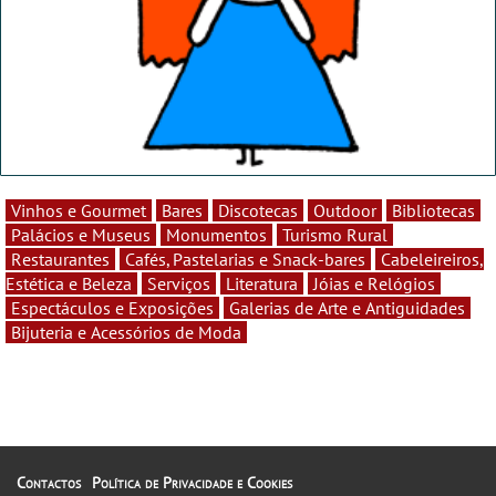
Vinhos e Gourmet
Bares
Discotecas
Outdoor
Bibliotecas
Palácios e Museus
Monumentos
Turismo Rural
Restaurantes
Cafés, Pastelarias e Snack-bares
Cabeleireiros,
Estética e Beleza
Serviços
Literatura
Jóias e Relógios
Espectáculos e Exposições
Galerias de Arte e Antiguidades
Bijuteria e Acessórios de Moda
Contactos
Política de Privacidade e Cookies