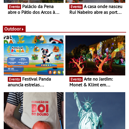
Palácio da Pena
A casa onde nasceu
Evento
Evento
abre o Pátio dos Arcos à
Rui Nabeiro abre as portas
observação do eclipse
ao público nas Festas do
solar
Povo de Campo Maior -
Festas decorrem entre 8 e
Outdoor
16 de agosto
Festival Panda
Arte no Jardim:
Evento
Evento
anuncia estrelas
Monet & Klimt em
confirmadas na 17ª edição
Guimarães prolongada até
- Entre Junho e Julho pelo
ao final de Setembro -
país
Experiência luminosa no
jardim do Museu de
Alberto Sampaio