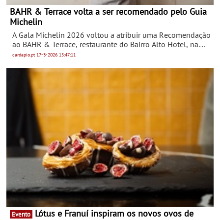
BAHR & Terrace volta a ser recomendado pelo Guia
Michelin
A Gala Michelin 2026 voltou a atribuir uma Recomendação
ao BAHR & Terrace, restaurante do Bairro Alto Hotel, na
cerimónia de prémios que teve lugar no Funchal, na
cardapio.pt
17-3-2026
15:47:11
Madeira, a 10 de março. Uma distinção que confirma a
excelência do BAHR & Terrace e o seu reconhecimento
pela crítica gastronómica.
Lótus e Franuí inspiram os novos ovos de
Evento