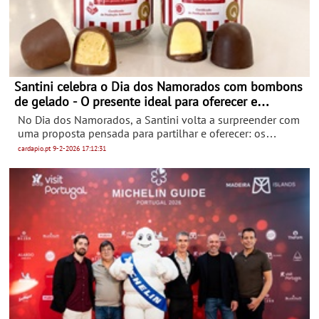
Santini celebra o Dia dos Namorados com bombons
de gelado - O presente ideal para oferecer e
partilhar
No Dia dos Namorados, a Santini volta a surpreender com
uma proposta pensada para partilhar e oferecer: os
bombons de chocolate artesanal recheados com gelado,
cardapio.pt
9-2-2026
17:12:31
uma edição especial que transforma o gelado num
presente inesperado e cheio de sabor. Depois do
lançamento no Natal, esta criação regressa agora
assumindo-se como uma alternativa original aos presentes
tradicionais. Cada bombom combina o chocolate artesanal
com o gelado produzido diariamente pela Santini, dando
origem a uma experiência indulgente, pensada para
momentos a dois.