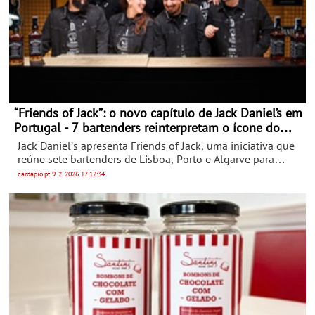
bem-estar.
“Friends of Jack”: o novo capítulo de Jack Daniel’s em
Portugal - 7 bartenders reinterpretam o ícone do
Tennessee através de cocktails exclusivos em
Jack Daniel’s apresenta Friends of Jack, uma iniciativa que
Lisboa, Porto e Algarve
reúne sete bartenders de Lisboa, Porto e Algarve para
criarem cocktails exclusivos com o Tennessee Whiskey,
cardapio.pt
9-2-2026
17:12:34
convidando o público a explorar novas formas de apreciar
a marca em alguns dos bares mais criativos do país.