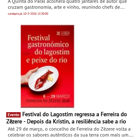
A Quinta do Paral acolherá quatro jantares de autor que
cruzam gastronomia, arte e vinho, reunindo chefs de
renome, artistas consagrados e grandes referências do
cardapio.pt
10-3-2026
15:30:00
panorama vínico. A iniciativa “4 Estações”, com arranque a
21 de março, nasce com o propósito de enaltecer a cultura
nacional, no território que lhe dá identidade, o Alentejo.
Festival do Lagostim regressa a Ferreira do
Evento
Zêzere - Depois da Kristin, a resiliência sabe a rio
Até 29 de março, o concelho de Ferreira do Zêzere volta a
celebrar os sabores autênticos da sua terra com mais uma