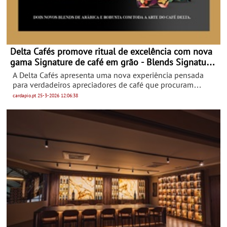
Delta Cafés promove ritual de excelência com nova
gama Signature de café em grão - Blends Signature
Crema e Signature Intenso
A Delta Cafés apresenta uma nova experiência pensada
para verdadeiros apreciadores de café que procuram
qualidade superior sem sair de casa. Os novos Signature,
cardapio.pt
25-3-2026
12:06:38
Crema e Intense, elevam o ritual diário a um novo patamar
de excelência, transformando cada chávena numa
experiência sensorial distinta, que alia sabor, aroma e
sofisticação.