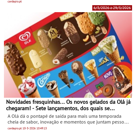
edição do Festival Gastronómico do Lagostim e Peixe do
cardapio.pt
Rio, iniciativa que decorrerá nos restaurantes e cafés
6/3/2026 a 29/3/2026
aderentes.
Novidades fresquinhas... Os novos gelados da Olá já
chegaram! - Sete lançamentos, dos quais se
destacam dois novos Magnum, um novo Cornetto, e
A Olá dá o pontapé de saída para mais uma temporada
o novo Volcanix
cheia de sabor, inovação e momentos que juntam pessoas.
O cartaz Olá 2026 já está nas ruas, pronto para ser
cardapio.pt
10-3-2026
10:49:13
descoberto, partilhado e saboreado. Este ano, a Olá