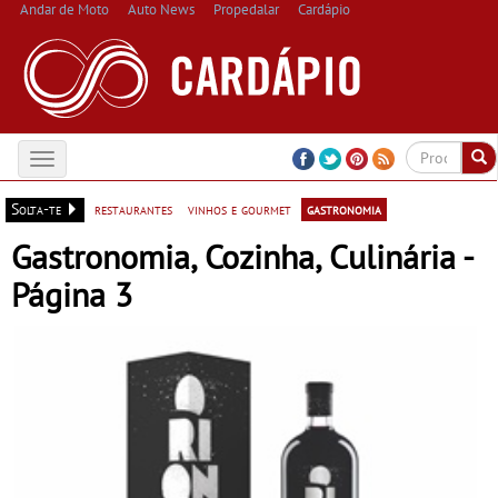
Andar de Moto
Auto News
Propedalar
Cardápio
Toggle
navigation
Solta-te
restaurantes
vinhos e gourmet
gastronomia
Gastronomia, Cozinha, Culinária -
Página 3