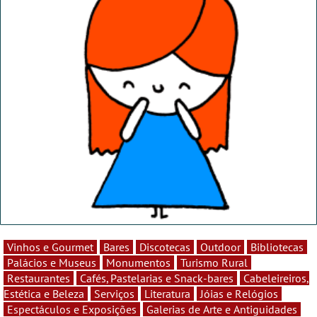
Vinhos e Gourmet
Bares
Discotecas
Outdoor
Bibliotecas
Palácios e Museus
Monumentos
Turismo Rural
Restaurantes
Cafés, Pastelarias e Snack-bares
Cabeleireiros,
Estética e Beleza
Serviços
Literatura
Jóias e Relógios
Espectáculos e Exposições
Galerias de Arte e Antiguidades