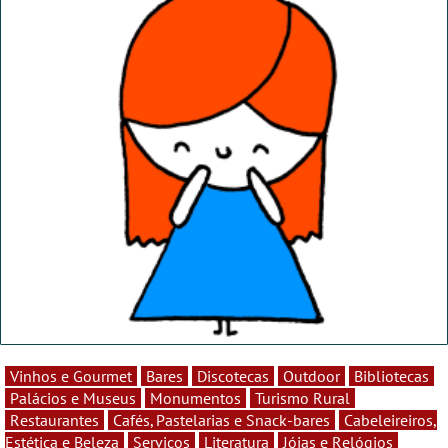
Vinhos e Gourmet
Bares
Discotecas
Outdoor
Bibliotecas
Palácios e Museus
Monumentos
Turismo Rural
Restaurantes
Cafés, Pastelarias e Snack-bares
Cabeleireiros,
Estética e Beleza
Serviços
Literatura
Jóias e Relógios