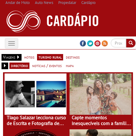
Andar de Moto
Auto News
Propedalar
Cardápio
Toggle
navigation
Viagens
hóteis
turismo rural
destinos
directório
notícias / eventos
mapa
Tiago Salazar lecciona curso
Capte momentos
de Escrita e Fotografia de
inesquecíveis com a família
Viagens na Casa do Eido –
na Terra do Sempre
Gerês