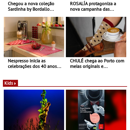
Chegou a nova coleção
ROSALÍA protagoniza a
Sardinha by Bordallo
nova campanha das
Pinheiro
sapatilhas 204L da New
Balance
Nespresso inicia as
CHULÉ chega ao Porto com
celebrações dos 40 anos
meias originais e
com parceria exclusiva com
sustentáveis - A marca
a marca portuguesa Torres
portuguesa inaugurou um
Novas - Edição limitada
espaço no ViaCatarina
Kids
Nespresso x Torres Novas
Shopping