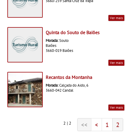
3660-259 Santa Cruz da Trapa
Ver mais
Quinta do Souto de Baiões
Morada:
Souto
Baiões
3660-019 Baiões
Ver mais
Recantos da Montanha
Morada:
Calçada do Aido, 6
3660-042 Candal
Ver mais
2 | 2
<<
<
1
2