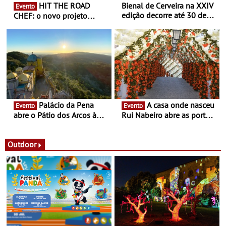
HIT THE ROAD
Bienal de Cerveira na XXIV
Evento
edição decorre até 30 de
CHEF: o novo projeto
dezembro - Afirmar a arte
nómada do Chef Nuno
enquanto “Territórios sem
Queiroz Ribeiro - Um novo
Fronteira”
conceito gastronómico
itinerante que percorre
Portugal
Palácio da Pena
A casa onde nasceu
Evento
Evento
abre o Pátio dos Arcos à
Rui Nabeiro abre as portas
observação do eclipse
ao público nas Festas do
solar
Povo de Campo Maior -
Festas decorrem entre 8 e
Outdoor
16 de agosto