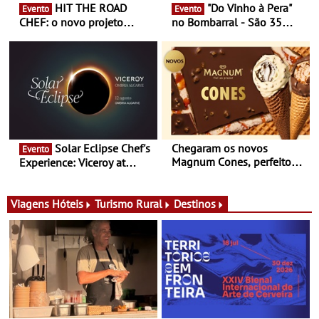
HIT THE ROAD
"Do Vinho à Pera"
Evento
Evento
CHEF: o novo projeto
no Bombarral - São 35
nómada do Chef Nuno
produtores, 150 vinhos em
Queiroz Ribeiro - Um novo
prova e seis dias de
conceito gastronómico
experiências
itinerante que percorre
Portugal
Solar Eclipse Chef's
Chegaram os novos
Evento
Magnum Cones, perfeitos
Experience: Viceroy at
para adoçar o verão
Ombria Algarve reúne chefs
Michelin para uma noite
exclusiva
Viagens
Hóteis
Turismo Rural
Destinos