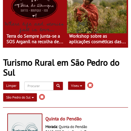
Terra do Sempre junta-se a
Workshop sobre as
SOS Arganil na recolha de
aplicações cosméticas das
bens de primeira
plantas na Casa do Eido –
necessidade
Gerês
Turismo Rural em São Pedro do
Sul
Limpar
Viseu
São Pedro do Sul
Quinta do Pendão
Morada:
Quinta do Pendão