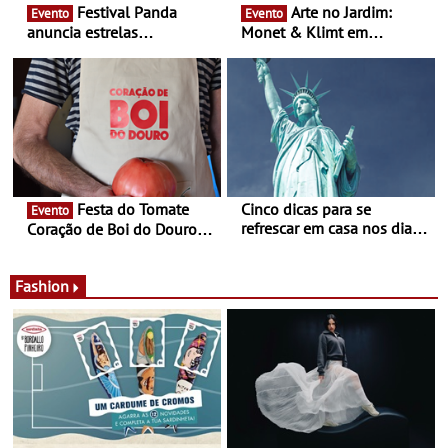
Festival Panda
Arte no Jardim:
Evento
Evento
anuncia estrelas
Monet & Klimt em
confirmadas na 17ª edição
Guimarães prolongada até
- Entre Junho e Julho pelo
ao final de Setembro -
país
Experiência luminosa no
jardim do Museu de
Alberto Sampaio
Festa do Tomate
Cinco dicas para se
Evento
refrescar em casa nos dias
Coração de Boi do Douro -
de calor - Diminuir o
Nos restaurantes da região
desconforto
Agosto é o mês do Tomate
Fashion