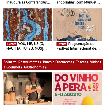
inaugura as Conferências
andorinhas, com Manuel
Ideias de Ler, em Lisboa -
João Vieira e Corações de
Antiga primeira-ministra da
Atum - Concerto
Finlândia é a convidada da
performance na MAAT
primeira edição do novo
Gallery a 3 de Setembro,
ciclo de debates dedicado
19:30
aos grandes temas do
nosso tempo
YOU, ME, US [O,
Programação do
Evento
Evento
HAU, ITA; TU, EU, NÓS]
Festival Internacional de
Maria Madeira na Fundação
Teatro de Setúbal – XXVIII
Oriente - De 14 de Agosto a
Festa do Teatro - Entre 20 e
13 de Dezembro
29 de Agosto
Solta-te:
Restaurantes
Bares e Discotecas
Tascas
Vinhos
e Gourmet
Gastronomia