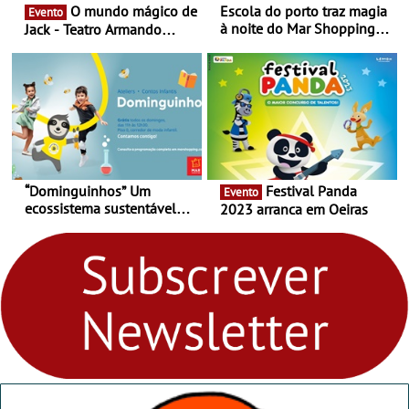
O mundo mágico de
Escola do porto traz magia
Evento
à noite do Mar Shopping
Jack - Teatro Armando
Matosinhos - No sábado,
Cortez até 24 de Março
29 de abril, às 21h00
“Dominguinhos” Um
Festival Panda
Evento
ecossistema sustentável
2023 arranca em Oeiras
para levares contigo aonde
fores - Atelier de Educação
Ambiental nos
“Dominguinhos” de 23 de
abril