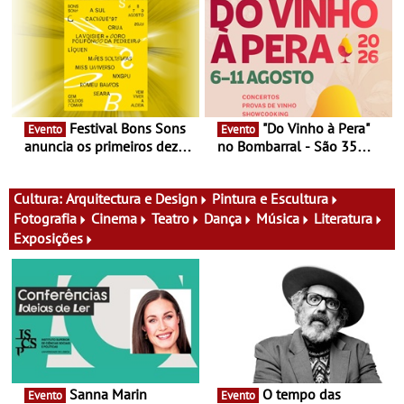
Documentário, ensaio
percursos, oficinas,
fílmico e práticas artísticas
atividades para toda a
família e muito mais
Festival Bons Sons
"Do Vinho à Pera"
Evento
Evento
anuncia os primeiros dez
no Bombarral - São 35
nomes do cartaz
produtores, 150 vinhos em
prova e seis dias de
experiências
Cultura:
Arquitectura e Design
Pintura e Escultura
Fotografia
Cinema
Teatro
Dança
Música
Literatura
Exposições
Sanna Marin
O tempo das
Evento
Evento